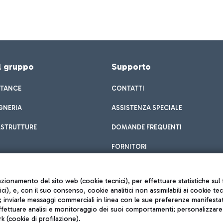
el gruppo
Supporto
STANCE
CONTATTI
GNERIA
ASSISTENZA SPECIALE
ASTRUTTURE
DOMANDE FREQUENTI
FORNITORI
unzionamento del sito web (cookie tecnici), per effettuare statistiche s
nici), e, con il suo consenso, cookie analitici non assimilabili ai cookie te
inviarle messaggi commerciali in linea con le sue preferenze manifestate 
effettuare analisi e monitoraggio dei suoi comportamenti; personalizzare g
k (cookie di profilazione).
Privacy policy