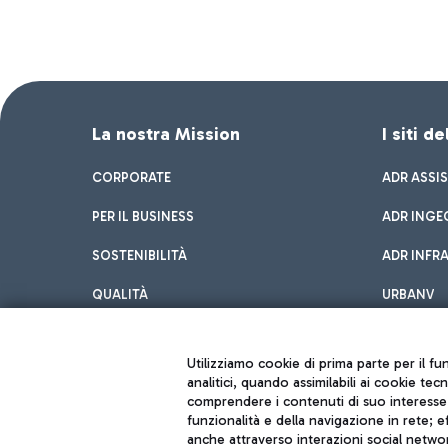
La nostra Mission
I siti d
CORPORATE
ADR ASSI
PER IL BUSINESS
ADR INGE
SOSTENIBILITÀ
ADR INFR
QUALITÀ
URBANV
INNOVATION
Utilizziamo cookie di prima parte per il f
analitici, quando assimilabili ai cookie tec
comprendere i contenuti di suo interesse; 
funzionalità e della navigazione in rete; 
anche attraverso interazioni social networ