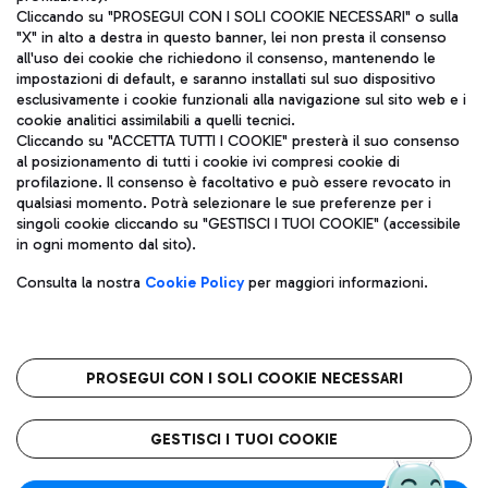
Cliccando su "PROSEGUI CON I SOLI COOKIE NECESSARI" o sulla
"X" in alto a destra in questo banner, lei non presta il consenso
all'uso dei cookie che richiedono il consenso, mantenendo le
impostazioni di default, e saranno installati sul suo dispositivo
esclusivamente i cookie funzionali alla navigazione sul sito web e i
Aeroporti di Roma S.p.A. - Società soggetta a direzione e
cookie analitici assimilabili a quelli tecnici.
coordinamento di Mundys S.p.A.
Cliccando su "ACCETTA TUTTI I COOKIE" presterà il suo consenso
al posizionamento di tutti i cookie ivi compresi cookie di
Codice fiscale e Registro delle Imprese di Roma 13032990155 P.
profilazione. Il consenso è facoltativo e può essere revocato in
IVA 06572251004
qualsiasi momento. Potrà selezionare le sue preferenze per i
Capitale sociale 62.224.743,00 int. vers.
singoli cookie cliccando su "GESTISCI I TUOI COOKIE" (accessibile
Sede legale: Via Pier Paolo Racchetti 1 - 00054 Fiumicino (RM)
in ogni momento dal sito).
telefono +39 06 65951
Privacy policy
Note legali
Consulta la nostra
Cookie Policy
per maggiori informazioni.
Mappa sito
Accessibilità
Roma FCO
L'aeroporto stellato
PROSEGUI CON I SOLI COOKIE NECESSARI
QUALITÀ
SOSTENIBILITÀ
INNOVAZIONE
GESTISCI I TUOI COOKIE