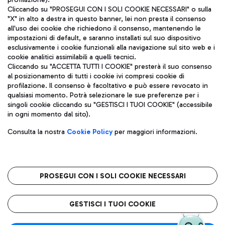
Cliccando su "PROSEGUI CON I SOLI COOKIE NECESSARI" o sulla
"X" in alto a destra in questo banner, lei non presta il consenso
all'uso dei cookie che richiedono il consenso, mantenendo le
impostazioni di default, e saranno installati sul suo dispositivo
esclusivamente i cookie funzionali alla navigazione sul sito web e i
Aeroporti di Roma S.p.A. - Società soggetta a direzione e
cookie analitici assimilabili a quelli tecnici.
coordinamento di Mundys S.p.A.
Cliccando su "ACCETTA TUTTI I COOKIE" presterà il suo consenso
al posizionamento di tutti i cookie ivi compresi cookie di
Codice fiscale e Registro delle Imprese di Roma 13032990155 P.
profilazione. Il consenso è facoltativo e può essere revocato in
IVA 06572251004
qualsiasi momento. Potrà selezionare le sue preferenze per i
Capitale sociale 62.224.743,00 int. vers.
singoli cookie cliccando su "GESTISCI I TUOI COOKIE" (accessibile
Sede legale: Via Pier Paolo Racchetti 1 - 00054 Fiumicino (RM)
in ogni momento dal sito).
telefono +39 06 65951
Privacy policy
Note legali
Consulta la nostra
Cookie Policy
per maggiori informazioni.
Mappa sito
Accessibilità
Roma FCO
L'aeroporto stellato
PROSEGUI CON I SOLI COOKIE NECESSARI
QUALITÀ
SOSTENIBILITÀ
INNOVAZIONE
GESTISCI I TUOI COOKIE