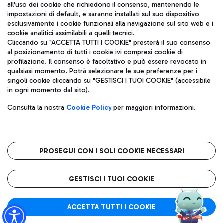
all'uso dei cookie che richiedono il consenso, mantenendo le
impostazioni di default, e saranno installati sul suo dispositivo
esclusivamente i cookie funzionali alla navigazione sul sito web e i
Aeroporti di Roma S.p.A. - Società soggetta a direzione e
cookie analitici assimilabili a quelli tecnici.
coordinamento di Mundys S.p.A.
Cliccando su "ACCETTA TUTTI I COOKIE" presterà il suo consenso
al posizionamento di tutti i cookie ivi compresi cookie di
Codice fiscale e Registro delle Imprese di Roma 13032990155 P.
profilazione. Il consenso è facoltativo e può essere revocato in
IVA 06572251004
qualsiasi momento. Potrà selezionare le sue preferenze per i
Capitale sociale 62.224.743,00 int. vers.
singoli cookie cliccando su "GESTISCI I TUOI COOKIE" (accessibile
Sede legale: Via Pier Paolo Racchetti 1 - 00054 Fiumicino (RM)
in ogni momento dal sito).
telefono +39 06 65951
Privacy policy
Note legali
Consulta la nostra
Cookie Policy
per maggiori informazioni.
Mappa sito
Accessibilità
Roma FCO
L'aeroporto stellato
PROSEGUI CON I SOLI COOKIE NECESSARI
QUALITÀ
SOSTENIBILITÀ
INNOVAZIONE
GESTISCI I TUOI COOKIE
ACCETTA TUTTI I COOKIE