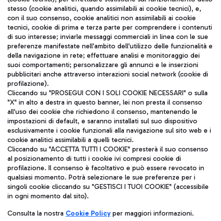
stesso (cookie analitici, quando assimilabili ai cookie tecnici), e,
con il suo consenso, cookie analitici non assimilabili ai cookie
tecnici, cookie di prima e terza parte per comprendere i contenuti
di suo interesse; inviarle messaggi commerciali in linea con le sue
preferenze manifestate nell'ambito dell'utilizzo delle funzionalità e
TRAVEL JOURNAL
della navigazione in rete; effettuare analisi e monitoraggio dei
ITA
suoi comportamenti; personalizzare gli annunci e le inserzioni
pubblicitari anche attraverso interazioni social network (cookie di
profilazione).
Cliccando su "PROSEGUI CON I SOLI COOKIE NECESSARI" o sulla
"X" in alto a destra in questo banner, lei non presta il consenso
all'uso dei cookie che richiedono il consenso, mantenendo le
impostazioni di default, e saranno installati sul suo dispositivo
esclusivamente i cookie funzionali alla navigazione sul sito web e i
cookie analitici assimilabili a quelli tecnici.
Aeroporti di Roma S.p.A. - Società soggetta a direzione e
Cliccando su "ACCETTA TUTTI I COOKIE" presterà il suo consenso
coordinamento di Mundys S.p.A.
al posizionamento di tutti i cookie ivi compresi cookie di
Codice fiscale e Registro delle Imprese di Roma 13032990155 P.
profilazione. Il consenso è facoltativo e può essere revocato in
IVA 06572251004
qualsiasi momento. Potrà selezionare le sue preferenze per i
Capitale sociale 62.224.743,00 int. vers.
singoli cookie cliccando su "GESTISCI I TUOI COOKIE" (accessibile
Sede legale: Via Pier Paolo Racchetti 1 - 00054 Fiumicino (RM)
in ogni momento dal sito).
telefono +39 06 65951
Consulta la nostra
Cookie Policy
per maggiori informazioni.
Privacy policy
Note legali