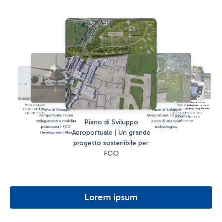
Piano di Sviluppo
Piano di Sviluppo
Piano di Sviluppo
Aeroportuale | Un nuovo
Piano di Sviluppo
Piano di Sviluppo
Aeroportuale | Valore
Aeroportuale | Stime di
terminal a Roma Fiumicino
aggiunto stimato
crescita dell'occupazione
Aeroportuale: nuovi
Aeroportuale | Il nuovo
nel Lazio, a Roma e a
Piano di Sviluppo
collegamenti e mobilità
parco di interesse
Fiumicino
potenziata | FCO
archeologico
Aeroportuale | Un grande
Development Plan
progetto sostenibile per
FCO
Lorem ipsum