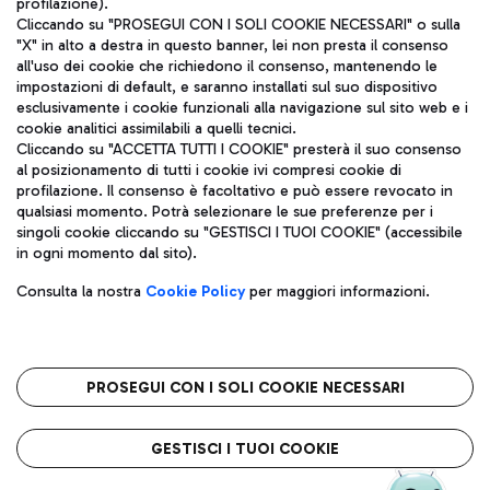
profilazione).
Cliccando su "PROSEGUI CON I SOLI COOKIE NECESSARI" o sulla
"X" in alto a destra in questo banner, lei non presta il consenso
all'uso dei cookie che richiedono il consenso, mantenendo le
impostazioni di default, e saranno installati sul suo dispositivo
esclusivamente i cookie funzionali alla navigazione sul sito web e i
Aeroporti di Roma S.p.A. - Società soggetta a direzione e
cookie analitici assimilabili a quelli tecnici.
coordinamento di Mundys S.p.A.
Cliccando su "ACCETTA TUTTI I COOKIE" presterà il suo consenso
al posizionamento di tutti i cookie ivi compresi cookie di
Codice fiscale e Registro delle Imprese di Roma 13032990155 P.
profilazione. Il consenso è facoltativo e può essere revocato in
IVA 06572251004
qualsiasi momento. Potrà selezionare le sue preferenze per i
Capitale sociale 62.224.743,00 int. vers.
singoli cookie cliccando su "GESTISCI I TUOI COOKIE" (accessibile
Sede legale: Via Pier Paolo Racchetti 1 - 00054 Fiumicino (RM)
in ogni momento dal sito).
telefono +39 06 65951
Privacy policy
Note legali
Consulta la nostra
Cookie Policy
per maggiori informazioni.
Mappa sito
Accessibilità
Roma FCO
L'aeroporto stellato
PROSEGUI CON I SOLI COOKIE NECESSARI
QUALITÀ
SOSTENIBILITÀ
INNOVAZIONE
GESTISCI I TUOI COOKIE