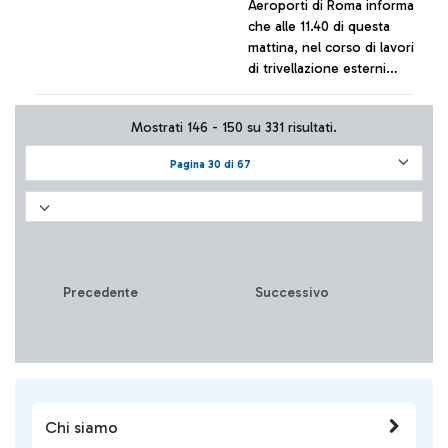
Aeroporti di Roma informa
che alle 11.40 di questa
mattina, nel corso di lavori
di trivellazione esterni
all’aerostazione, sono stati
interessati dei cavi di
+ Approfondisci
Mostrati 146 - 150 su 331 risultati.
alimentazione che
forniscono energia ad
Pagina 30 di 67
alcuni servizi aeroportuali.
Precedente
Successivo
Chi siamo