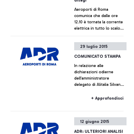
disagi
Aeroporti di Roma
comunica che dalle ore
12.10 è tornata la corrente
elettrica in tutto lo scalo
rendendolo di nuovo
pienamente operativo
+ Approfondisci
29 luglio 2015
COMUNICATO STAMPA
In relazione alle
dichiarazioni odierne
dell’amministratore
delegato di Alitalia Silvano
Cassano, Aeroporti di Roma
non intende commentare le
+ Approfondisci
cifre fornite da Alitalia
12 giugno 2015
ADR: ULTERIORI ANALISI