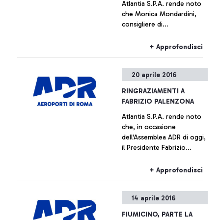
Atlantia S.P.A. rende noto
che Monica Mondardini,
consigliere di
amministrazione della
società, è stata nominata
+ Approfondisci
presidente di Aeroporti di
Roma dall'Assemblea
20 aprile 2016
odierna dell'azienda
aeroportuale. L'incarico,
RINGRAZIAMENTI A
non esecutivo, viene
FABRIZIO PALENZONA
assunto da Mondardini
Atlantia S.P.A. rende noto
ferme restando le sue
che, in occasione
attuali cariche nel gruppo
dell'Assemblea ADR di oggi,
CIR. Il Consiglio di
il Presidente Fabrizio
Amministrazione di
Palenzona ha terminato il
Aeroporti di Roma, riunitosi
mandato di Presidente di
subito dopo l'Assemblea, ha
+ Approfondisci
Aeroporti di Roma. Il
nominato amministratore
gruppo Atlantia esprime
delegato Ugo de Carolis,
14 aprile 2016
profonda gratitudine al
amministratore delegato di
Presidente Palenzona per il
Telepass dal 2008.
FIUMICINO, PARTE LA
fondamentale ruolo svolto