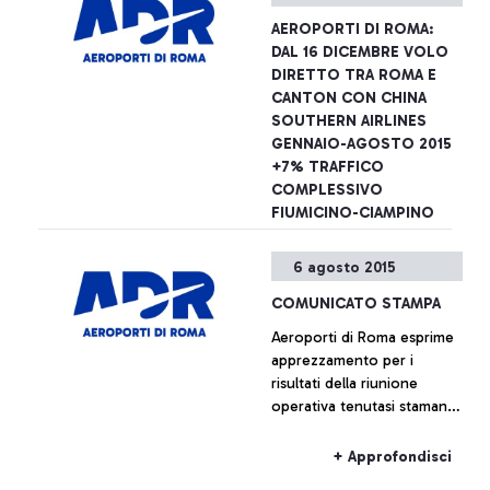
Programma Nazionale di
AEROPORTI DI ROMA:
Sicurezza il superamento
DAL 16 DICEMBRE VOLO
dei varchi di sicurezza e
DIRETTO TRA ROMA E
l’accesso alla zona airside
CANTON CON CHINA
dell’aeroporto sono
SOUTHERN AIRLINES
possibili esibendo anche il
GENNAIO-AGOSTO 2015
solo titolo di viaggio
+7% TRAFFICO
COMPLESSIVO
FIUMICINO-CIAMPINO
Aeroporti di Roma annuncia
6 agosto 2015
- insieme a China Southern
Airlines - il lancio dal 16
COMUNICATO STAMPA
dicembre prossimo di un
Aeroporti di Roma esprime
nuovo collegamento tra
apprezzamento per i
l’aeroporto Leonardo Da
+ Approfondisci
risultati della riunione
Vinci e le città di Canton e
operativa tenutasi stamane
Wuhan.
presso la sede centrale
dell’Enac, alla quale erano
+ Approfondisci
presenti, oltre ai