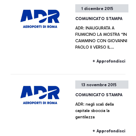
+ Approfondisci
1 dicembre 2015
COMUNICATO STAMPA
ADR: INAUGURATA A
FIUMICINO LA MOSTRA “IN
CAMMINO CON GIOVANNI
PAOLO II VERSO IL
GIUBILEO STRAORDINARIO
DELLA MISERICORDIA” Le
+ Approfondisci
opere rimarranno esposte
durante l’Anno Giubilare
13 novembre 2015
COMUNICATO STAMPA
ADR: negli scali della
capitale sboccia la
gentilezza
+ Approfondisci