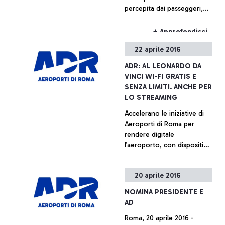
percepita dai passeggeri,
secondo le rilevazioni
internazionali ACI
+ Approfondisci
22 aprile 2016
ADR: AL LEONARDO DA
VINCI WI-FI GRATIS E
SENZA LIMITI. ANCHE PER
LO STREAMING
Accelerano le iniziative di
Aeroporti di Roma per
rendere digitale
l’aeroporto, con dispositivi
e tecnologie scelte per
facilitare l’esperienza di
+ Approfondisci
20 aprile 2016
viaggio dei passeggeri
NOMINA PRESIDENTE E
AD
Roma, 20 aprile 2016 -