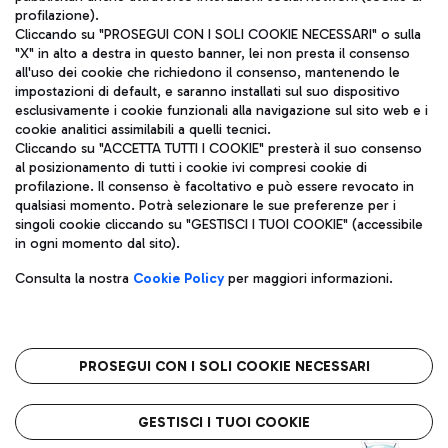
profilazione).
Cliccando su "PROSEGUI CON I SOLI COOKIE NECESSARI" o sulla
"X" in alto a destra in questo banner, lei non presta il consenso
all'uso dei cookie che richiedono il consenso, mantenendo le
impostazioni di default, e saranno installati sul suo dispositivo
esclusivamente i cookie funzionali alla navigazione sul sito web e i
Aeroporti di Roma S.p.A. - Società soggetta a direzione e
cookie analitici assimilabili a quelli tecnici.
coordinamento di Mundys S.p.A.
Cliccando su "ACCETTA TUTTI I COOKIE" presterà il suo consenso
al posizionamento di tutti i cookie ivi compresi cookie di
Codice fiscale e Registro delle Imprese di Roma 13032990155 P.
profilazione. Il consenso è facoltativo e può essere revocato in
IVA 06572251004
qualsiasi momento. Potrà selezionare le sue preferenze per i
Capitale sociale 62.224.743,00 int. vers.
singoli cookie cliccando su "GESTISCI I TUOI COOKIE" (accessibile
Sede legale: Via Pier Paolo Racchetti 1 - 00054 Fiumicino (RM)
in ogni momento dal sito).
telefono +39 06 65951
Privacy policy
Note legali
Consulta la nostra
Cookie Policy
per maggiori informazioni.
Mappa sito
Accessibilità
Roma FCO
L'aeroporto stellato
PROSEGUI CON I SOLI COOKIE NECESSARI
QUALITÀ
SOSTENIBILITÀ
INNOVAZIONE
GESTISCI I TUOI COOKIE