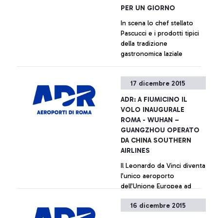
PER UN GIORNO
In scena lo chef stellato
Pascucci e i prodotti tipici
della tradizione
gastronomica laziale
+ Approfondisci
17 dicembre 2015
ADR: A FIUMICINO IL
VOLO INAUGURALE
ROMA - WUHAN –
GUANGZHOU OPERATO
DA CHINA SOUTHERN
AIRLINES
Il Leonardo da Vinci diventa
l’unico aeroporto
dell’Unione Europea ad
accogliere tutti i principali
16 dicembre 2015
vettori cinesi