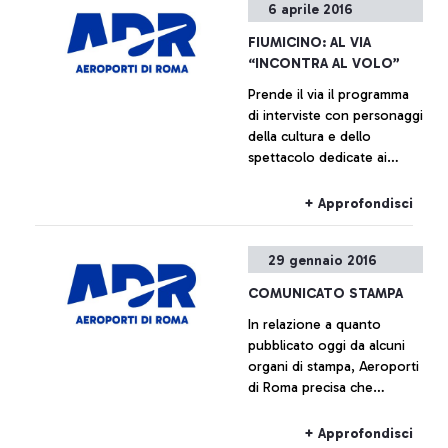
6 aprile 2016
FIUMICINO: AL VIA
“INCONTRA AL VOLO”
Prende il via il programma
di interviste con personaggi
della cultura e dello
spettacolo dedicate ai
passeggeri del principale
aeroporto italiano. Ad
+ Approfondisci
aprile: Marcorè, Reggiani,
Vespa
29 gennaio 2016
COMUNICATO STAMPA
In relazione a quanto
pubblicato oggi da alcuni
organi di stampa, Aeroporti
di Roma precisa che
l'allocazione di Alitalia nel
nuovo molo F sarà
+ Approfondisci