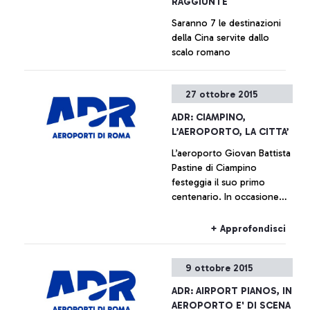
RAGGIUNTE
Saranno 7 le destinazioni
della Cina servite dallo
scalo romano
+ Approfondisci
27 ottobre 2015
ADR: CIAMPINO,
L’AEROPORTO, LA CITTA’
L’aeroporto Giovan Battista
Pastine di Ciampino
festeggia il suo primo
centenario. In occasione
della ricorrenza, dal
prossimo 27 ottobre fino al
+ Approfondisci
14 febbraio, Aeroporti di
Roma, in collaborazione
9 ottobre 2015
con il Comune di Ciampino
e l’Aeronautica Militare,
ADR: AIRPORT PIANOS, IN
promuove una serie di
AEROPORTO E' DI SCENA