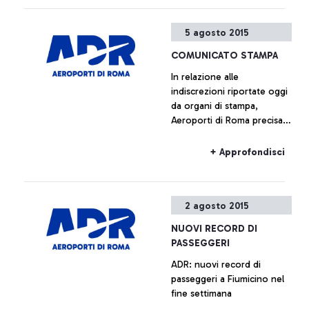
rappresentanti della società
di gestione, anche quelli di
5 agosto 2015
Alitalia e Enav.
COMUNICATO STAMPA
In relazione alle
indiscrezioni riportate oggi
da organi di stampa,
Aeroporti di Roma precisa
che non è previsto l’avvio
di alcun piano immobiliare
+ Approfondisci
relativo a Fiumicino Sud.
Ogni ipotesi di
valorizzazione delle aree
2 agosto 2015
all’interno del sedime
aeroportuale è da
NUOVI RECORD DI
considerarsi prematura.
PASSEGGERI
ADR: nuovi record di
passeggeri a Fiumicino nel
fine settimana