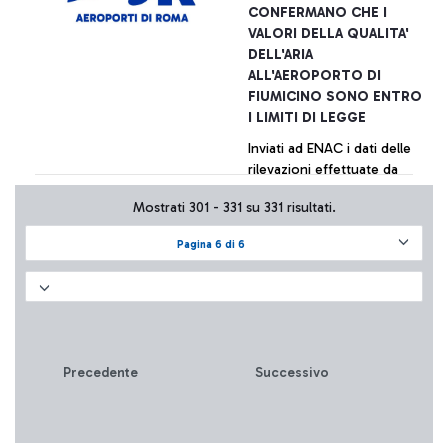
CONFERMANO CHE I
VALORI DELLA QUALITA'
DELL'ARIA
ALL'AEROPORTO DI
FIUMICINO SONO ENTRO
I LIMITI DI LEGGE
Inviati ad ENAC i dati delle
rilevazioni effettuate da
diversi centri specializzati
Mostrati 301 - 331 su 331 risultati.
per conto di varie realtà
aeroportuali. La tabella di
Pagina 6 di 6
sintesi dei valori è
+ Approfondisci
pubblicata sul sito della
società.
Precedente
Successivo