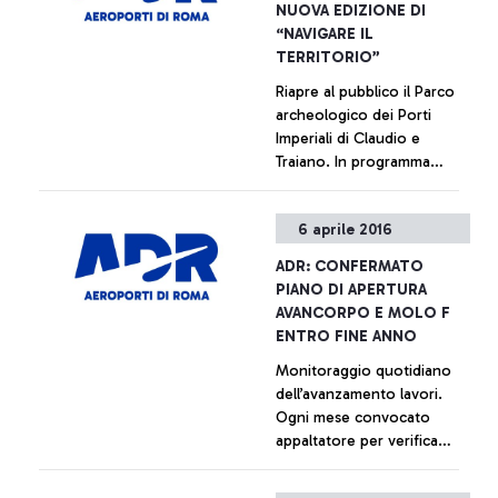
NUOVA EDIZIONE DI
in nove anni di intensa e
“NAVIGARE IL
produttiva collaborazione
TERRITORIO”
con ADR, e con Gemina
Riapre al pubblico il Parco
fino alla sua fusione con
archeologico dei Porti
Atlantia avvenuta nel 2013,
Imperiali di Claudio e
in cui la sua figura è stata di
Traiano. In programma
riferimento per l'azienda. Il
laboratori per le scuole e
suo grande impegno e
visite per i passeggeri del
professionalità hanno
+ Approfondisci
6 aprile 2016
Leonardo da Vinci.
permesso il superamento
Superata quota 10.000
delle tante difficoltà e dei
ADR: CONFERMATO
presenze nel 2015
nodi irrisolti accumulati per
PIANO DI APERTURA
anni e l'avvio dell'ambizioso
AVANCORPO E MOLO F
programma di investimenti
ENTRO FINE ANNO
in corso, che dovrà
Monitoraggio quotidiano
finalmente allineare
dell’avanzamento lavori.
l'aeroporto di Fiumicino ai
Ogni mese convocato
migliori standard europei e
appaltatore per verifica
mondiali.
generale
+ Approfondisci