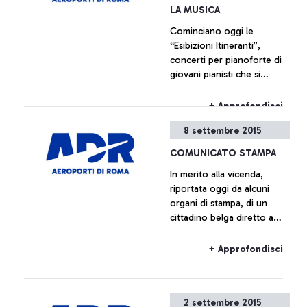
iniziative che ripercorrono,
LA MUSICA
attraverso documentazione
Cominciano oggi le
di varia natura, la storia
“Esibizioni Itineranti”,
dell’aeroporto che è anche,
concerti per pianoforte di
e indissolubilmente, la
giovani pianisti che si
storia della città che lo
svolgeranno all’interno
ospita.
dell’aeroporto Leonardo da
+ Approfondisci
Vinci.
8 settembre 2015
COMUNICATO STAMPA
In merito alla vicenda,
riportata oggi da alcuni
organi di stampa, di un
cittadino belga diretto a
Bruxelles con volo Ryanair
salito a bordo dell’aereo
+ Approfondisci
senza avere il relativo
biglietto, Aeroporti di Roma
precisa che sulla base dei
2 settembre 2015
regolamenti europei e del