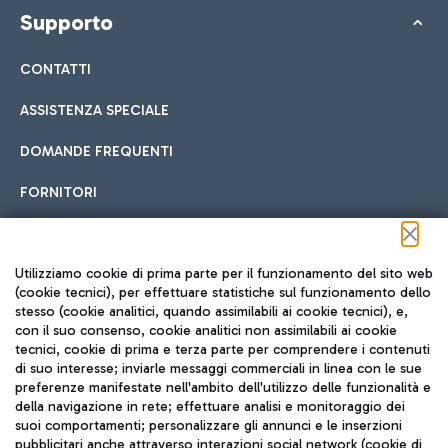
Supporto
CONTATTI
ASSISTENZA SPECIALE
DOMANDE FREQUENTI
FORNITORI
Seguici sui social
Utilizziamo cookie di prima parte per il funzionamento del sito web
(cookie tecnici), per effettuare statistiche sul funzionamento dello
stesso (cookie analitici, quando assimilabili ai cookie tecnici), e,
con il suo consenso, cookie analitici non assimilabili ai cookie
tecnici, cookie di prima e terza parte per comprendere i contenuti
di suo interesse; inviarle messaggi commerciali in linea con le sue
TRAVEL JOURNAL
preferenze manifestate nell'ambito dell'utilizzo delle funzionalità e
della navigazione in rete; effettuare analisi e monitoraggio dei
ITA
suoi comportamenti; personalizzare gli annunci e le inserzioni
pubblicitari anche attraverso interazioni social network (cookie di