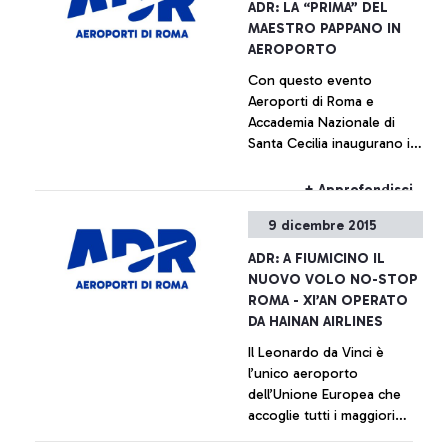
+ Approfondisci
ADR: LA “PRIMA” DEL
MAESTRO PAPPANO IN
AEROPORTO
Con questo evento
Aeroporti di Roma e
Accademia Nazionale di
Santa Cecilia inaugurano il
ciclo di concerti “Santa
Cecilia al Volo”, ogni
+ Approfondisci
giovedì presso lo scalo
9 dicembre 2015
Leonardo da Vinci
L’aeroporto Leonardo da
ADR: A FIUMICINO IL
Vinci diventerà nei prossimi
NUOVO VOLO NO-STOP
sei mesi un innovativo
ROMA - XI’AN OPERATO
palcoscenico per giovani
DA HAINAN AIRLINES
talenti musicali
Il Leonardo da Vinci è
l’unico aeroporto
dell’Unione Europea che
accoglie tutti i maggiori
vettori cinesi