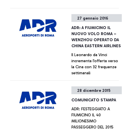
preferenziale, per favorire i
transiti dell'hub carrier dello
scalo Leonardo da Vinci e
27 gennaio 2016
per migliorare la customer
experience dei passeggeri
ADR: A FIUMICINO IL
extra-Schengen, ma non
NUOVO VOLO ROMA –
esclusiva.
WENZHOU OPERATO DA
CHINA EASTERN AIRLINES
Il Leonardo da Vinci
incrementa l’offerta verso
la Cina con 32 frequenze
settimanali
+ Approfondisci
28 dicembre 2015
COMUNICATO STAMPA
ADR: FESTEGGIATO A
FIUMICINO IL 40
MILIONESIMO
PASSEGGERO DEL 2015