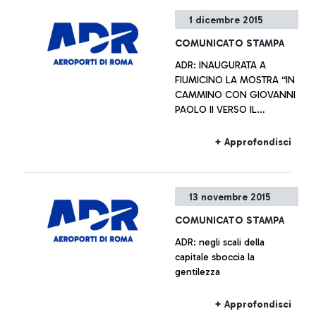
+ Approfondisci
1 dicembre 2015
COMUNICATO STAMPA
ADR: INAUGURATA A
FIUMICINO LA MOSTRA “IN
CAMMINO CON GIOVANNI
PAOLO II VERSO IL
GIUBILEO STRAORDINARIO
DELLA MISERICORDIA” Le
+ Approfondisci
opere rimarranno esposte
durante l’Anno Giubilare
13 novembre 2015
COMUNICATO STAMPA
ADR: negli scali della
capitale sboccia la
gentilezza
+ Approfondisci