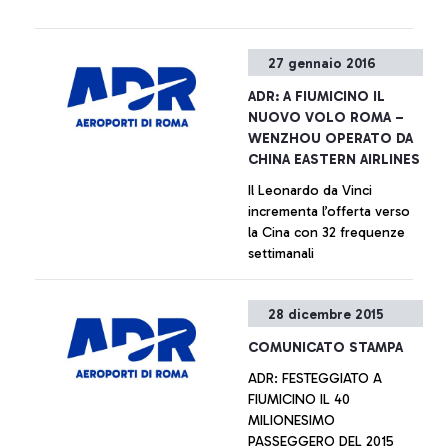
preferenziale, per favorire i
transiti dell'hub carrier dello
scalo Leonardo da Vinci e
27 gennaio 2016
per migliorare la customer
experience dei passeggeri
ADR: A FIUMICINO IL
extra-Schengen, ma non
NUOVO VOLO ROMA –
esclusiva.
WENZHOU OPERATO DA
CHINA EASTERN AIRLINES
Il Leonardo da Vinci
incrementa l’offerta verso
la Cina con 32 frequenze
settimanali
+ Approfondisci
28 dicembre 2015
COMUNICATO STAMPA
ADR: FESTEGGIATO A
FIUMICINO IL 40
MILIONESIMO
PASSEGGERO DEL 2015