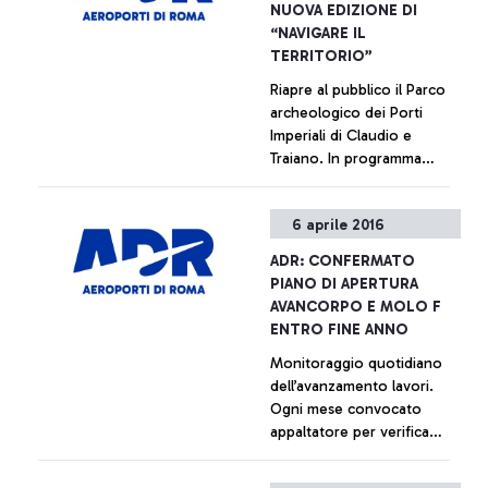
NUOVA EDIZIONE DI
in nove anni di intensa e
“NAVIGARE IL
produttiva collaborazione
TERRITORIO”
con ADR, e con Gemina
Riapre al pubblico il Parco
fino alla sua fusione con
archeologico dei Porti
Atlantia avvenuta nel 2013,
Imperiali di Claudio e
in cui la sua figura è stata di
Traiano. In programma
riferimento per l'azienda. Il
laboratori per le scuole e
suo grande impegno e
visite per i passeggeri del
professionalità hanno
+ Approfondisci
6 aprile 2016
Leonardo da Vinci.
permesso il superamento
Superata quota 10.000
delle tante difficoltà e dei
ADR: CONFERMATO
presenze nel 2015
nodi irrisolti accumulati per
PIANO DI APERTURA
anni e l'avvio dell'ambizioso
AVANCORPO E MOLO F
programma di investimenti
ENTRO FINE ANNO
in corso, che dovrà
Monitoraggio quotidiano
finalmente allineare
dell’avanzamento lavori.
l'aeroporto di Fiumicino ai
Ogni mese convocato
migliori standard europei e
appaltatore per verifica
mondiali.
generale
+ Approfondisci