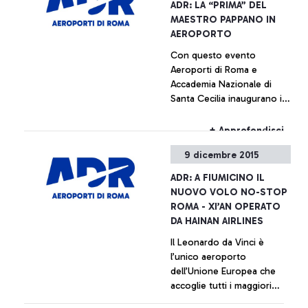
+ Approfondisci
ADR: LA “PRIMA” DEL
MAESTRO PAPPANO IN
AEROPORTO
Con questo evento
Aeroporti di Roma e
Accademia Nazionale di
Santa Cecilia inaugurano il
ciclo di concerti “Santa
Cecilia al Volo”, ogni
+ Approfondisci
giovedì presso lo scalo
9 dicembre 2015
Leonardo da Vinci
L’aeroporto Leonardo da
ADR: A FIUMICINO IL
Vinci diventerà nei prossimi
NUOVO VOLO NO-STOP
sei mesi un innovativo
ROMA - XI’AN OPERATO
palcoscenico per giovani
DA HAINAN AIRLINES
talenti musicali
Il Leonardo da Vinci è
l’unico aeroporto
dell’Unione Europea che
accoglie tutti i maggiori
vettori cinesi