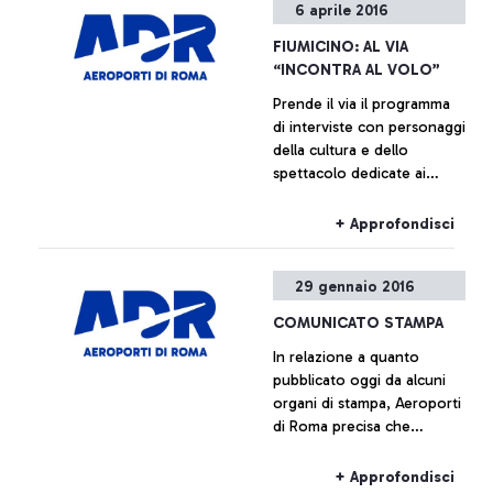
6 aprile 2016
FIUMICINO: AL VIA
“INCONTRA AL VOLO”
Prende il via il programma
di interviste con personaggi
della cultura e dello
spettacolo dedicate ai
passeggeri del principale
aeroporto italiano. Ad
+ Approfondisci
aprile: Marcorè, Reggiani,
Vespa
29 gennaio 2016
COMUNICATO STAMPA
In relazione a quanto
pubblicato oggi da alcuni
organi di stampa, Aeroporti
di Roma precisa che
l'allocazione di Alitalia nel
nuovo molo F sarà
+ Approfondisci