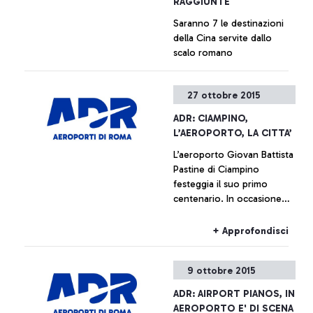
RAGGIUNTE
Saranno 7 le destinazioni
della Cina servite dallo
scalo romano
+ Approfondisci
27 ottobre 2015
ADR: CIAMPINO,
L’AEROPORTO, LA CITTA’
L’aeroporto Giovan Battista
Pastine di Ciampino
festeggia il suo primo
centenario. In occasione
della ricorrenza, dal
prossimo 27 ottobre fino al
+ Approfondisci
14 febbraio, Aeroporti di
Roma, in collaborazione
9 ottobre 2015
con il Comune di Ciampino
e l’Aeronautica Militare,
ADR: AIRPORT PIANOS, IN
promuove una serie di
AEROPORTO E' DI SCENA