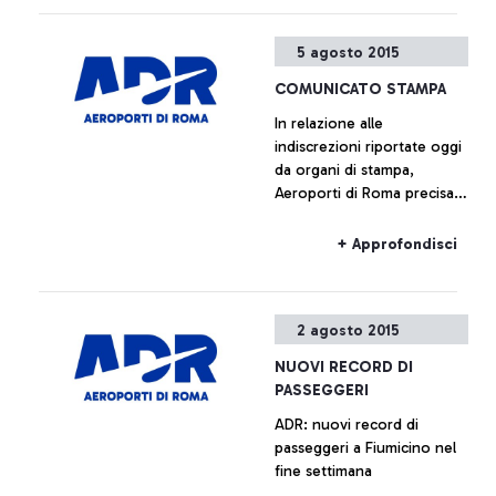
rappresentanti della società
di gestione, anche quelli di
5 agosto 2015
Alitalia e Enav.
COMUNICATO STAMPA
In relazione alle
indiscrezioni riportate oggi
da organi di stampa,
Aeroporti di Roma precisa
che non è previsto l’avvio
di alcun piano immobiliare
+ Approfondisci
relativo a Fiumicino Sud.
Ogni ipotesi di
valorizzazione delle aree
2 agosto 2015
all’interno del sedime
aeroportuale è da
NUOVI RECORD DI
considerarsi prematura.
PASSEGGERI
ADR: nuovi record di
passeggeri a Fiumicino nel
fine settimana