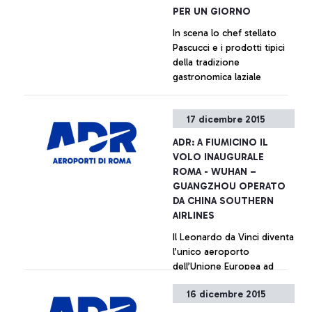
PER UN GIORNO
In scena lo chef stellato
Pascucci e i prodotti tipici
della tradizione
gastronomica laziale
+ Approfondisci
17 dicembre 2015
ADR: A FIUMICINO IL
VOLO INAUGURALE
ROMA - WUHAN –
GUANGZHOU OPERATO
DA CHINA SOUTHERN
AIRLINES
Il Leonardo da Vinci diventa
l’unico aeroporto
dell’Unione Europea ad
accogliere tutti i principali
16 dicembre 2015
vettori cinesi