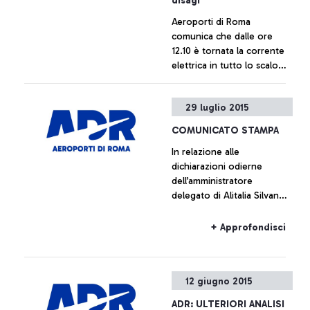
disagi
Aeroporti di Roma
comunica che dalle ore
12.10 è tornata la corrente
elettrica in tutto lo scalo
rendendolo di nuovo
pienamente operativo
+ Approfondisci
29 luglio 2015
COMUNICATO STAMPA
In relazione alle
dichiarazioni odierne
dell’amministratore
delegato di Alitalia Silvano
Cassano, Aeroporti di Roma
non intende commentare le
+ Approfondisci
cifre fornite da Alitalia
12 giugno 2015
ADR: ULTERIORI ANALISI