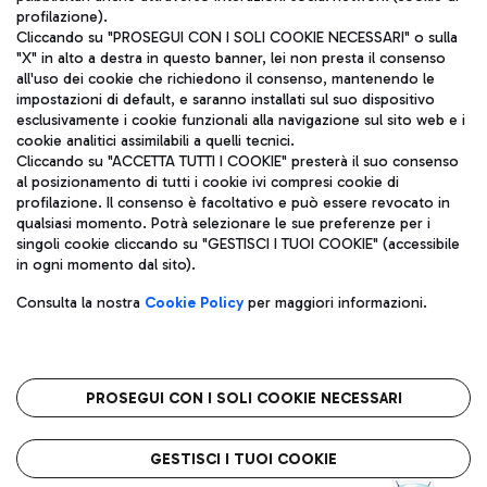
profilazione).
Cliccando su "PROSEGUI CON I SOLI COOKIE NECESSARI" o sulla
"X" in alto a destra in questo banner, lei non presta il consenso
all'uso dei cookie che richiedono il consenso, mantenendo le
impostazioni di default, e saranno installati sul suo dispositivo
esclusivamente i cookie funzionali alla navigazione sul sito web e i
Aeroporti di Roma S.p.A. - Società soggetta a direzione e
cookie analitici assimilabili a quelli tecnici.
coordinamento di Mundys S.p.A.
Cliccando su "ACCETTA TUTTI I COOKIE" presterà il suo consenso
al posizionamento di tutti i cookie ivi compresi cookie di
Codice fiscale e Registro delle Imprese di Roma 13032990155 P.
profilazione. Il consenso è facoltativo e può essere revocato in
IVA 06572251004
qualsiasi momento. Potrà selezionare le sue preferenze per i
Capitale sociale 62.224.743,00 int. vers.
singoli cookie cliccando su "GESTISCI I TUOI COOKIE" (accessibile
Sede legale: Via Pier Paolo Racchetti 1 - 00054 Fiumicino (RM)
in ogni momento dal sito).
telefono +39 06 65951
Privacy policy
Note legali
Consulta la nostra
Cookie Policy
per maggiori informazioni.
Mappa sito
Accessibilità
Roma FCO
L'aeroporto stellato
PROSEGUI CON I SOLI COOKIE NECESSARI
QUALITÀ
SOSTENIBILITÀ
INNOVAZIONE
GESTISCI I TUOI COOKIE