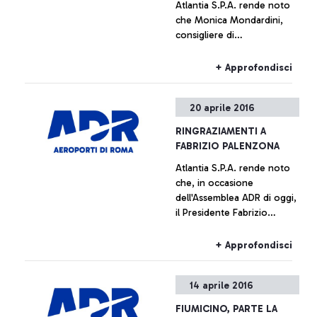
Atlantia S.P.A. rende noto
che Monica Mondardini,
consigliere di
amministrazione della
società, è stata nominata
+ Approfondisci
presidente di Aeroporti di
Roma dall'Assemblea
20 aprile 2016
odierna dell'azienda
aeroportuale. L'incarico,
RINGRAZIAMENTI A
non esecutivo, viene
FABRIZIO PALENZONA
assunto da Mondardini
Atlantia S.P.A. rende noto
ferme restando le sue
che, in occasione
attuali cariche nel gruppo
dell'Assemblea ADR di oggi,
CIR. Il Consiglio di
il Presidente Fabrizio
Amministrazione di
Palenzona ha terminato il
Aeroporti di Roma, riunitosi
mandato di Presidente di
subito dopo l'Assemblea, ha
+ Approfondisci
Aeroporti di Roma. Il
nominato amministratore
gruppo Atlantia esprime
delegato Ugo de Carolis,
14 aprile 2016
profonda gratitudine al
amministratore delegato di
Presidente Palenzona per il
Telepass dal 2008.
FIUMICINO, PARTE LA
fondamentale ruolo svolto