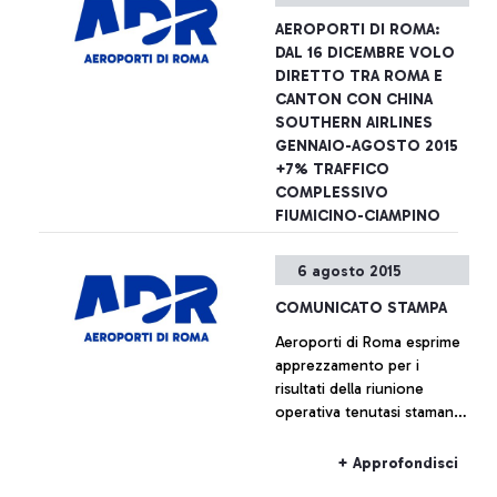
Programma Nazionale di
AEROPORTI DI ROMA:
Sicurezza il superamento
DAL 16 DICEMBRE VOLO
dei varchi di sicurezza e
DIRETTO TRA ROMA E
l’accesso alla zona airside
CANTON CON CHINA
dell’aeroporto sono
SOUTHERN AIRLINES
possibili esibendo anche il
GENNAIO-AGOSTO 2015
solo titolo di viaggio
+7% TRAFFICO
COMPLESSIVO
FIUMICINO-CIAMPINO
Aeroporti di Roma annuncia
6 agosto 2015
- insieme a China Southern
Airlines - il lancio dal 16
COMUNICATO STAMPA
dicembre prossimo di un
Aeroporti di Roma esprime
nuovo collegamento tra
apprezzamento per i
l’aeroporto Leonardo Da
+ Approfondisci
risultati della riunione
Vinci e le città di Canton e
operativa tenutasi stamane
Wuhan.
presso la sede centrale
dell’Enac, alla quale erano
+ Approfondisci
presenti, oltre ai