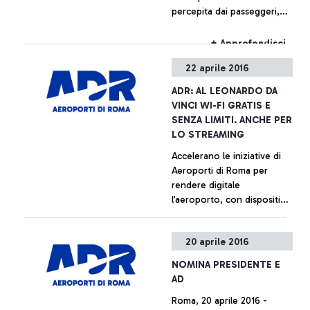
percepita dai passeggeri,
secondo le rilevazioni
internazionali ACI
+ Approfondisci
22 aprile 2016
ADR: AL LEONARDO DA
VINCI WI-FI GRATIS E
SENZA LIMITI. ANCHE PER
LO STREAMING
Accelerano le iniziative di
Aeroporti di Roma per
rendere digitale
l’aeroporto, con dispositivi
e tecnologie scelte per
facilitare l’esperienza di
+ Approfondisci
20 aprile 2016
viaggio dei passeggeri
NOMINA PRESIDENTE E
AD
Roma, 20 aprile 2016 -