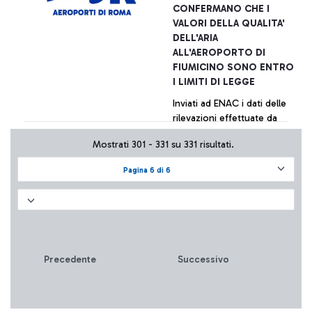
CONFERMANO CHE I
VALORI DELLA QUALITA'
DELL'ARIA
ALL'AEROPORTO DI
FIUMICINO SONO ENTRO
I LIMITI DI LEGGE
Inviati ad ENAC i dati delle
rilevazioni effettuate da
diversi centri specializzati
Mostrati 301 - 331 su 331 risultati.
per conto di varie realtà
aeroportuali. La tabella di
Pagina 6 di 6
sintesi dei valori è
+ Approfondisci
pubblicata sul sito della
società.
Precedente
Successivo