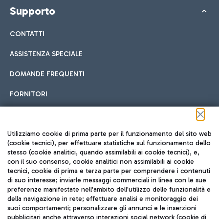
Supporto
CONTATTI
ASSISTENZA SPECIALE
DOMANDE FREQUENTI
FORNITORI
Seguici sui social
Utilizziamo cookie di prima parte per il funzionamento del sito web
(cookie tecnici), per effettuare statistiche sul funzionamento dello
stesso (cookie analitici, quando assimilabili ai cookie tecnici), e,
con il suo consenso, cookie analitici non assimilabili ai cookie
tecnici, cookie di prima e terza parte per comprendere i contenuti
di suo interesse; inviarle messaggi commerciali in linea con le sue
TRAVEL JOURNAL
preferenze manifestate nell'ambito dell'utilizzo delle funzionalità e
della navigazione in rete; effettuare analisi e monitoraggio dei
ITA
suoi comportamenti; personalizzare gli annunci e le inserzioni
pubblicitari anche attraverso interazioni social network (cookie di