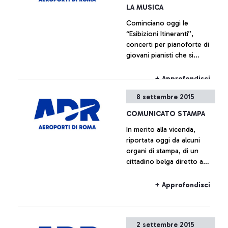
iniziative che ripercorrono,
LA MUSICA
attraverso documentazione
Cominciano oggi le
di varia natura, la storia
“Esibizioni Itineranti”,
dell’aeroporto che è anche,
concerti per pianoforte di
e indissolubilmente, la
giovani pianisti che si
storia della città che lo
svolgeranno all’interno
ospita.
dell’aeroporto Leonardo da
+ Approfondisci
Vinci.
8 settembre 2015
COMUNICATO STAMPA
In merito alla vicenda,
riportata oggi da alcuni
organi di stampa, di un
cittadino belga diretto a
Bruxelles con volo Ryanair
salito a bordo dell’aereo
+ Approfondisci
senza avere il relativo
biglietto, Aeroporti di Roma
precisa che sulla base dei
2 settembre 2015
regolamenti europei e del