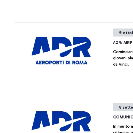
iniziative
natura, la 
storia dell
9 otto
ADR: AIR
Cominciano og
giovani pi
da Vinci.
8 sett
COMUNIC
In merito a
cittadino 