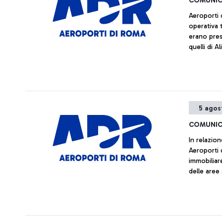
COMUNIC
Aeroporti 
operativa 
erano pres
quelli di Al
5 agos
COMUNIC
In relazion
Aeroporti 
immobiliar
delle aree
prematura