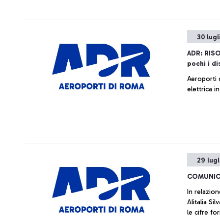
30 lugl
ADR: RIS
pochi i di
Aeroporti 
elettrica 
29 lugl
COMUNIC
In relazion
Alitalia S
le cifre for