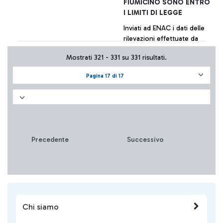
FIUMICINO SONO ENTRO
I LIMITI DI LEGGE
Inviati ad ENAC i dati delle
rilevazioni effettuate da
diversi centri specializzati
Mostrati 321 - 331 su 331 risultati.
per conto di varie realtà
aeroportuali. La tabella di
Pagina 17 di 17
sintesi dei valori è
+ Approfondisci
pubblicata sul sito della
società.
Precedente
Successivo
Chi siamo