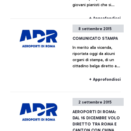
giovani pianisti che si
storia della città che lo
svolgeranno all’interno
ospita.
dell’aeroporto Leonardo da
+ Approfondisci
Vinci.
8 settembre 2015
COMUNICATO STAMPA
In merito alla vicenda,
riportata oggi da alcuni
organi di stampa, di un
cittadino belga diretto a
Bruxelles con volo Ryanair
salito a bordo dell’aereo
+ Approfondisci
senza avere il relativo
biglietto, Aeroporti di Roma
precisa che sulla base dei
2 settembre 2015
regolamenti europei e del
Programma Nazionale di
AEROPORTI DI ROMA:
Sicurezza il superamento
DAL 16 DICEMBRE VOLO
dei varchi di sicurezza e
DIRETTO TRA ROMA E
l’accesso alla zona airside
CANTON CON CHINA