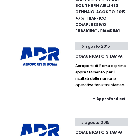
dell’aeroporto sono
SOUTHERN AIRLINES
possibili esibendo anche il
GENNAIO-AGOSTO 2015
solo titolo di viaggio
+7% TRAFFICO
COMPLESSIVO
FIUMICINO-CIAMPINO
Aeroporti di Roma annuncia
6 agosto 2015
- insieme a China Southern
Airlines - il lancio dal 16
COMUNICATO STAMPA
dicembre prossimo di un
Aeroporti di Roma esprime
nuovo collegamento tra
apprezzamento per i
l’aeroporto Leonardo Da
+ Approfondisci
risultati della riunione
Vinci e le città di Canton e
operativa tenutasi stamane
Wuhan.
presso la sede centrale
dell’Enac, alla quale erano
+ Approfondisci
presenti, oltre ai
rappresentanti della società
di gestione, anche quelli di
5 agosto 2015
Alitalia e Enav.
COMUNICATO STAMPA