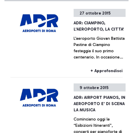
27 ottobre 2015
ADR: CIAMPINO,
L’AEROPORTO, LA CITTA’
L’aeroporto Giovan Battista
Pastine di Ciampino
festeggia il suo primo
centenario. In occasione
della ricorrenza, dal
prossimo 27 ottobre fino al
+ Approfondisci
14 febbraio, Aeroporti di
Roma, in collaborazione
9 ottobre 2015
con il Comune di Ciampino
e l’Aeronautica Militare,
ADR: AIRPORT PIANOS, IN
promuove una serie di
AEROPORTO E' DI SCENA
iniziative che ripercorrono,
LA MUSICA
attraverso documentazione
Cominciano oggi le
di varia natura, la storia
“Esibizioni Itineranti”,
dell’aeroporto che è anche,
concerti per pianoforte di
e indissolubilmente, la