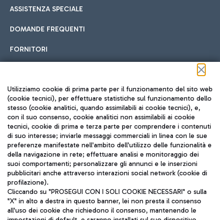
ASSISTENZA SPECIALE
DOMANDE FREQUENTI
FORNITORI
Seguici sui social
Utilizziamo cookie di prima parte per il funzionamento del sito web
(cookie tecnici), per effettuare statistiche sul funzionamento dello
stesso (cookie analitici, quando assimilabili ai cookie tecnici), e,
con il suo consenso, cookie analitici non assimilabili ai cookie
tecnici, cookie di prima e terza parte per comprendere i contenuti
di suo interesse; inviarle messaggi commerciali in linea con le sue
TRAVEL JOURNAL
preferenze manifestate nell'ambito dell'utilizzo delle funzionalità e
della navigazione in rete; effettuare analisi e monitoraggio dei
ITA
suoi comportamenti; personalizzare gli annunci e le inserzioni
pubblicitari anche attraverso interazioni social network (cookie di
profilazione).
Cliccando su "PROSEGUI CON I SOLI COOKIE NECESSARI" o sulla
"X" in alto a destra in questo banner, lei non presta il consenso
all'uso dei cookie che richiedono il consenso, mantenendo le
impostazioni di default, e saranno installati sul suo dispositivo