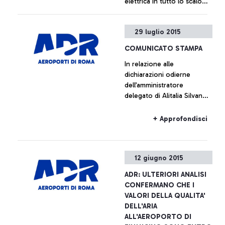
elettrica in tutto lo scalo
rendendolo di nuovo
pienamente operativo
+ Approfondisci
29 luglio 2015
COMUNICATO STAMPA
In relazione alle
dichiarazioni odierne
dell’amministratore
delegato di Alitalia Silvano
Cassano, Aeroporti di Roma
non intende commentare le
+ Approfondisci
cifre fornite da Alitalia
12 giugno 2015
ADR: ULTERIORI ANALISI
CONFERMANO CHE I
VALORI DELLA QUALITA'
DELL'ARIA
ALL'AEROPORTO DI