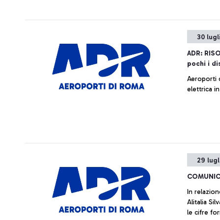
30 lugl
ADR: RIS
pochi i di
Aeroporti 
elettrica 
29 lugl
COMUNIC
In relazion
Alitalia S
le cifre for