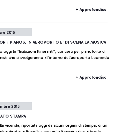
 che ripercorrono, attraverso documentazione di varia
storia dell’aeroporto che è anche, e indissolubilmente, la
+ Approfondisci
a città che lo ospita.
bre 2015
PORT PIANOS, IN AEROPORTO E' DI SCENA LA MUSICA
gi le “Esibizioni Itineranti”, concerti per pianoforte di
anisti che si svolgeranno all’interno dell’aeroporto Leonardo
+ Approfondisci
embre 2015
ATO STAMPA
lla vicenda, riportata oggi da alcuni organi di stampa, di un
belga diretto a Bruxelles con volo Ryanair salito a bordo