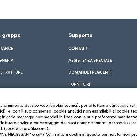
el gruppo
Supporto
STANCE
CONTATTI
GNERIA
ASSISTENZA SPECIALE
ASTRUTTURE
DOMANDE FREQUENTI
FORNITORI
unzionamento del sito web (cookie tecnici), per effettuare statistiche s
nici), e, con il suo consenso, cookie analitici non assimilabili ai cookie te
inviarle messaggi commerciali in linea con le sue preferenze manifestate 
effettuare analisi e monitoraggio dei suoi comportamenti; personalizzare g
k (cookie di profilazione).
Privacy policy
 NECESSARI" o sulla "X" in alto a destra in questo banner, lei non pres
Note legali