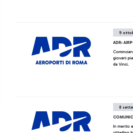
iniziative
natura, la 
storia dell
9 otto
ADR: AIR
Cominciano og
giovani pi
da Vinci.
8 sett
COMUNIC
In merito a
cittadino 