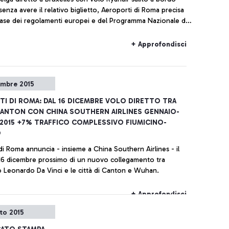
senza avere il relativo biglietto, Aeroporti di Roma precisa
base dei regolamenti europei e del Programma Nazionale di
il superamento dei varchi di sicurezza e l’accesso alla zona
l’aeroporto sono possibili esibendo anche il solo titolo di
+ Approfondisci
embre 2015
I DI ROMA: DAL 16 DICEMBRE VOLO DIRETTO TRA
ANTON CON CHINA SOUTHERN AIRLINES GENNAIO-
015 +7% TRAFFICO COMPLESSIVO FIUMICINO-
O
di Roma annuncia - insieme a China Southern Airlines - il
 16 dicembre prossimo di un nuovo collegamento tra
o Leonardo Da Vinci e le città di Canton e Wuhan.
+ Approfondisci
to 2015