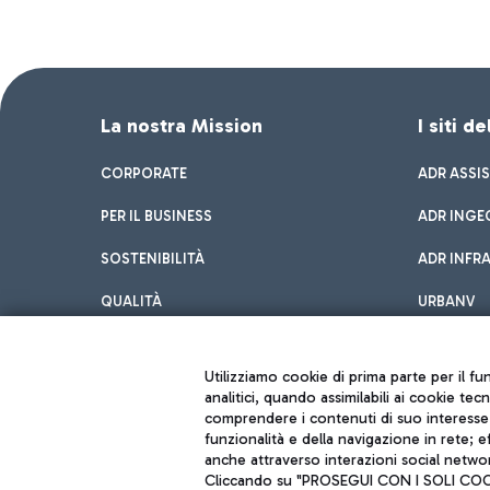
La nostra Mission
I siti d
CORPORATE
ADR ASSI
PER IL BUSINESS
ADR INGE
SOSTENIBILITÀ
ADR INFR
QUALITÀ
URBANV
INNOVATION
Utilizziamo cookie di prima parte per il f
analitici, quando assimilabili ai cookie tec
comprendere i contenuti di suo interesse; 
funzionalità e della navigazione in rete; 
anche attraverso interazioni social networ
Cliccando su "PROSEGUI CON I SOLI COOKIE