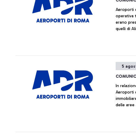
COMUNIC
Aeroporti 
operativa 
erano pres
quelli di Al
5 agos
COMUNIC
In relazion
Aeroporti 
immobiliar
delle aree
prematura