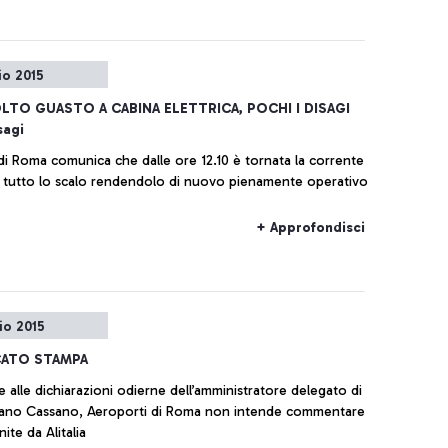
io 2015
OLTO GUASTO A CABINA ELETTRICA, POCHI I DISAGI
sagi
di Roma comunica che dalle ore 12.10 è tornata la corrente
in tutto lo scalo rendendolo di nuovo pienamente operativo
+ Approfondisci
io 2015
ATO STAMPA
e alle dichiarazioni odierne dell’amministratore delegato di
ilvano Cassano, Aeroporti di Roma non intende commentare
nite da Alitalia