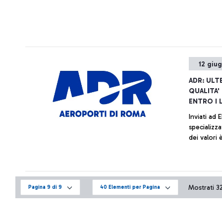
12 giu
ADR: ULT
QUALITA'
ENTRO I L
Inviati ad 
specializza
dei valori 
Mostrati 321
Pagina 9 di 9
40 Elementi per Pagina