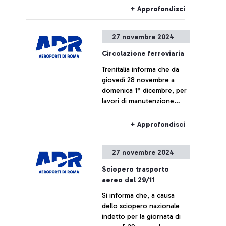
+ Approfondisci
27 novembre 2024
Circolazione ferroviaria
Trenitalia informa che da
giovedì 28 novembre a
domenica 1° dicembre, per
lavori di manutenzione
programmata tra le stazioni
di Roma Tuscolana e
+ Approfondisci
Fiumicino Aeroporto, i treni
da e per l’aeroporto di
27 novembre 2024
Fiumicino (compresa la linea
Leonardo Express)
Sciopero trasporto
potrebbero subire
aereo del 29/11
modifiche di orario,
Si informa che, a causa
variazioni di fermata e/o
dello sciopero nazionale
cancellazioni.
indetto per la giornata di