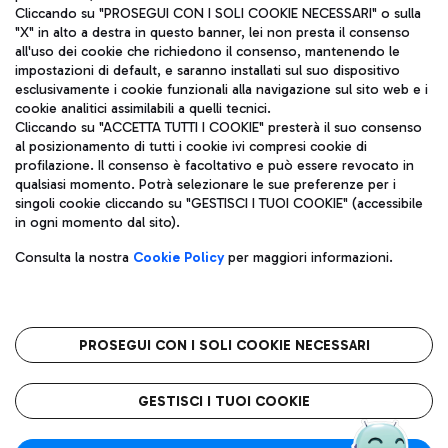
Cliccando su "PROSEGUI CON I SOLI COOKIE NECESSARI" o sulla
"X" in alto a destra in questo banner, lei non presta il consenso
all'uso dei cookie che richiedono il consenso, mantenendo le
impostazioni di default, e saranno installati sul suo dispositivo
esclusivamente i cookie funzionali alla navigazione sul sito web e i
Aeroporti di Roma S.p.A. - Società soggetta a direzione e
cookie analitici assimilabili a quelli tecnici.
coordinamento di Mundys S.p.A.
Cliccando su "ACCETTA TUTTI I COOKIE" presterà il suo consenso
al posizionamento di tutti i cookie ivi compresi cookie di
Codice fiscale e Registro delle Imprese di Roma 13032990155 P.
profilazione. Il consenso è facoltativo e può essere revocato in
IVA 06572251004
qualsiasi momento. Potrà selezionare le sue preferenze per i
Capitale sociale 62.224.743,00 int. vers.
singoli cookie cliccando su "GESTISCI I TUOI COOKIE" (accessibile
Sede legale: Via Pier Paolo Racchetti 1 - 00054 Fiumicino (RM)
in ogni momento dal sito).
telefono +39 06 65951
Privacy policy
Note legali
Consulta la nostra
Cookie Policy
per maggiori informazioni.
Mappa sito
Accessibilità
Roma FCO
L'aeroporto stellato
PROSEGUI CON I SOLI COOKIE NECESSARI
QUALITÀ
SOSTENIBILITÀ
INNOVAZIONE
GESTISCI I TUOI COOKIE