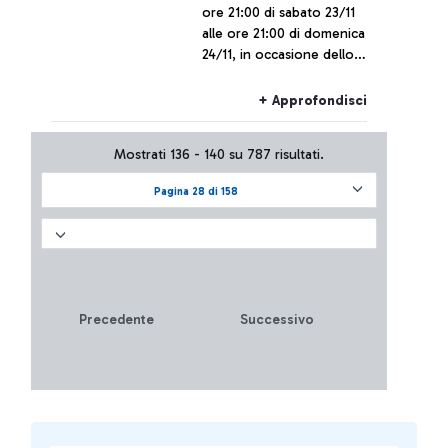
ore 21:00 di sabato 23/11
alle ore 21:00 di domenica
24/11, in occasione dello
sciopero nazionale del
personale del Gruppo FS,
+ Approfondisci
Trenitalia, Trenitalia Tper e
Trenord, i collegamenti da e
Mostrati 136 - 140 su 787 risultati.
per l’aeroporto di Fiumicino
potrebbero subire ritardi o
Pagina 28 di 158
cancellazioni.
Precedente
Successivo