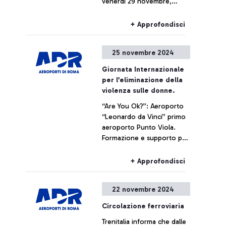
venerdì 29 novembre,
alcuni voli potrebbero
subire ritardi o
+ Approfondisci
cancellazioni.
25 novembre 2024
Giornata Internazionale
per l’eliminazione della
violenza sulle donne.
“Are You Ok?”: Aeroporto
“Leonardo da Vinci” primo
aeroporto Punto Viola.
Formazione e supporto per
contrastare molestie e
violenza di genere.
+ Approfondisci
22 novembre 2024
Circolazione ferroviaria
Trenitalia informa che dalle