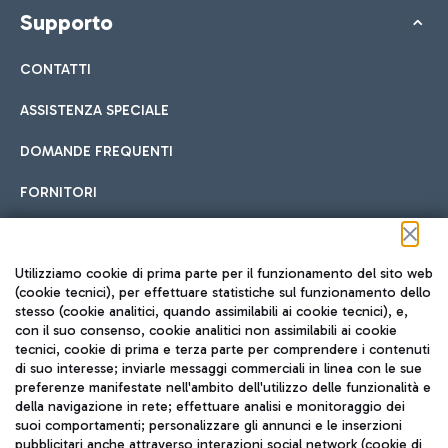
Supporto
CONTATTI
ASSISTENZA SPECIALE
DOMANDE FREQUENTI
FORNITORI
Seguici sui social
Utilizziamo cookie di prima parte per il funzionamento del sito web
(cookie tecnici), per effettuare statistiche sul funzionamento dello
stesso (cookie analitici, quando assimilabili ai cookie tecnici), e,
con il suo consenso, cookie analitici non assimilabili ai cookie
tecnici, cookie di prima e terza parte per comprendere i contenuti
di suo interesse; inviarle messaggi commerciali in linea con le sue
TRAVEL JOURNAL
preferenze manifestate nell'ambito dell'utilizzo delle funzionalità e
della navigazione in rete; effettuare analisi e monitoraggio dei
ITA
suoi comportamenti; personalizzare gli annunci e le inserzioni
pubblicitari anche attraverso interazioni social network (cookie di