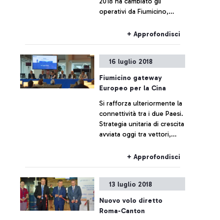
2018 ha cambiato gli
operativi da Fiumicino,
incrementando le
frequenze. Sono passati a
+ Approfondisci
tre voli i voli settimanali
della compagnia sulla rotta
16 luglio 2018
nonstop Roma-Taipei
Fiumicino gateway
Europeo per la Cina
Si rafforza ulteriormente la
connettività tra i due Paesi.
Strategia unitaria di crescita
avviata oggi tra vettori,
tour operator e istituzioni
nell’incontro organizzato
+ Approfondisci
da ADR e Unindustria
13 luglio 2018
Nuovo volo diretto
Roma-Canton