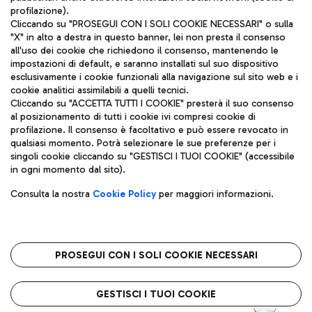
profilazione).
Cliccando su "PROSEGUI CON I SOLI COOKIE NECESSARI" o sulla
"X" in alto a destra in questo banner, lei non presta il consenso
all'uso dei cookie che richiedono il consenso, mantenendo le
impostazioni di default, e saranno installati sul suo dispositivo
esclusivamente i cookie funzionali alla navigazione sul sito web e i
Aeroporti di Roma S.p.A. - Società soggetta a direzione e
cookie analitici assimilabili a quelli tecnici.
coordinamento di Mundys S.p.A.
Cliccando su "ACCETTA TUTTI I COOKIE" presterà il suo consenso
al posizionamento di tutti i cookie ivi compresi cookie di
Codice fiscale e Registro delle Imprese di Roma 13032990155 P.
profilazione. Il consenso è facoltativo e può essere revocato in
IVA 06572251004
qualsiasi momento. Potrà selezionare le sue preferenze per i
Capitale sociale 62.224.743,00 int. vers.
singoli cookie cliccando su "GESTISCI I TUOI COOKIE" (accessibile
Sede legale: Via Pier Paolo Racchetti 1 - 00054 Fiumicino (RM)
in ogni momento dal sito).
telefono +39 06 65951
Privacy policy
Note legali
Consulta la nostra
Cookie Policy
per maggiori informazioni.
Mappa sito
Accessibilità
Roma FCO
L'aeroporto stellato
PROSEGUI CON I SOLI COOKIE NECESSARI
QUALITÀ
SOSTENIBILITÀ
INNOVAZIONE
GESTISCI I TUOI COOKIE