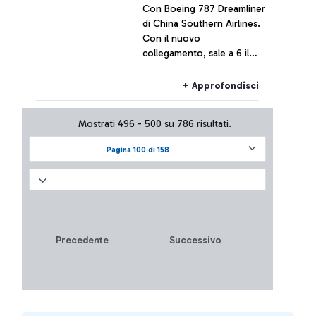
Con Boeing 787 Dreamliner
di China Southern Airlines.
Con il nuovo
collegamento, sale a 6 il
numero di voli settimanali
da Roma per Canton
+ Approfondisci
operati dal vettore cinese.
Mostrati 496 - 500 su 786 risultati.
Pagina 100 di 158
Precedente
Successivo