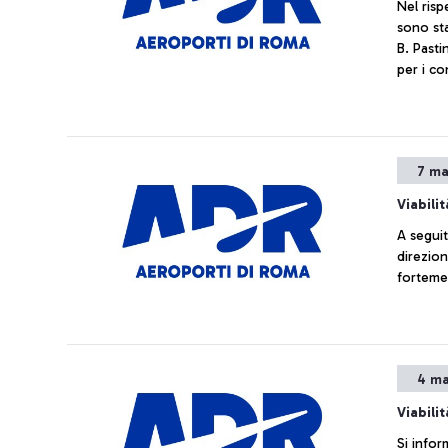
Nel risp
sono sta
B. Past
per i co
arrivo s
destina
7 ma
Viabilit
A seguit
direzion
fortemen
4 ma
Viabili
Si infor