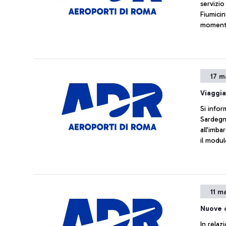
servizio
Fiumicin
moment
17 m
Viaggia
Si infor
Sardegna
all’imba
il modul
11 m
Nuove d
In relaz