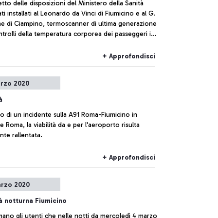
etto delle disposizioni del Ministero della Sanità
ti installati al Leonardo da Vinci di Fiumicino e al G.
ine di Ciampino, termoscanner di ultima generazione
ntrolli della temperatura corporea dei passeggeri in
ugli scali e per tutti i passeggeri in partenza verso
zioni extra-Schengen.
+ Approfondisci
rzo 2020
à
o di un incidente sulla A91 Roma-Fiumicino in
e Roma, la viabilità da e per l'aeroporto risulta
te rallentata.
+ Approfondisci
rzo 2020
tà notturna Fiumicino
mano gli utenti che nelle notti da mercoledì 4 marzo