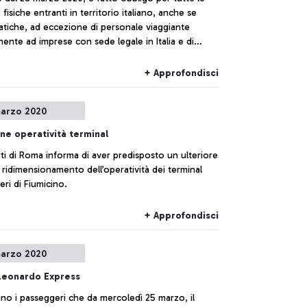
fisiche entranti in territorio italiano, anche se
atiche, ad eccezione di personale viaggiante
ente ad imprese con sede legale in Italia e di
e addetto al trasporto delle merci, di:
+ Approfondisci
arzo 2020
ne operatività terminal
i di Roma informa di aver predisposto un ulteriore
 ridimensionamento dell’operatività dei terminal
ri di Fiumicino.
+ Approfondisci
arzo 2020
Leonardo Express
o i passeggeri che da mercoledì 25 marzo, il