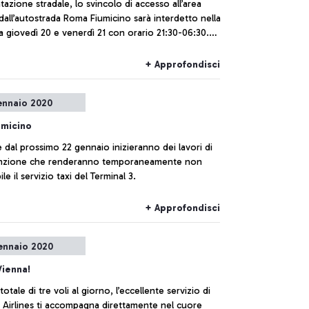
azione stradale, lo svincolo di accesso all’area
dall’autostrada Roma Fiumicino sarà interdetto nella
a giovedì 20 e venerdì 21 con orario 21:30-06:30.
almente sarà chiusa via Dell’Oro (la strada che
 in prossimità di NPU ed arriva alla rotatoria Kindu).
+ Approfondisci
ennaio 2020
umicino
e dal prossimo 22 gennaio inizieranno dei lavori di
nzione che renderanno temporaneamente non
le il servizio taxi del Terminal 3.
+ Approfondisci
ennaio 2020
Vienna!
otale di tre voli al giorno, l’eccellente servizio di
 Airlines ti accompagna direttamente nel cuore