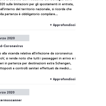
 sulle limitazioni per gli spostamenti in entrata,
 all’interno del territorio nazionale, si ricorda che
lla partenza è obbligatorio compilare
rtificazione in duplice copia, specificando il motivo
gio (comprovate esigenze di lavoro, situazioni di
+ Approfondisci
à o motivi di salute).
arzo 2020
d-Coronavirus
o alla vicenda relativa all’infezione da coronavirus
V, si rende noto che tutti i passeggeri in arrivo e i
eri in partenza per destinazioni extra Schengen,
toposti a controlli sanitari effettuati da medici
el Ministero della Salute.
+ Approfondisci
rzo 2020
i termoscanner