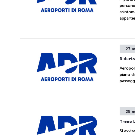
persone 
asintom
apparten
personal
27 m
Riduzio
Aeroport
piano di
passegge
25 m
Treno 
Si avvisan