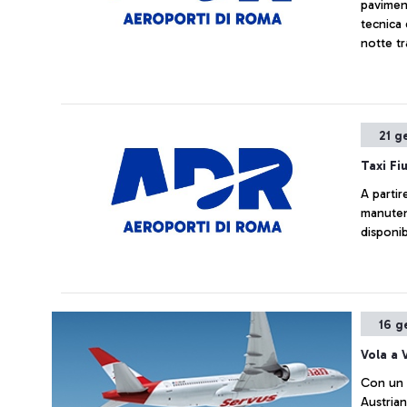
paviment
tecnica 
notte tr
Contestu
transita
21 g
Taxi Fi
A partir
manute
disponibi
16 g
Vola a 
Con un t
Austrian