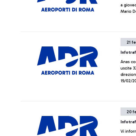
a gioved
Mario D
21 f
Infotra
Anas co
uscite 
direzion
19/02/20
20 f
Infotra
Vi infor