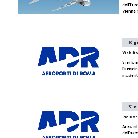
dell'Eur
Vienna h
10 g
Viabili
Si informa che la 
Fiumici
incident
31 d
Incide
Anas in
dell’au