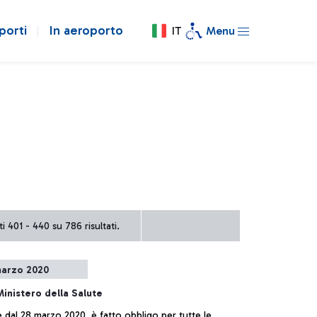
porti
In aeroporto
IT
Menu
i 401 - 440 su 786 risultati.
arzo 2020
Ministero della Salute
e dal 28 marzo 2020, è fatto obbligo per tutte le