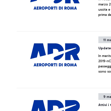
marzo 2020
uscita e
prima de
un’autoce
del viag
necessit
11 m
Update
In merit
2019-nCo
passegg
sono sot
USMAF d
9 ma
Attivi 