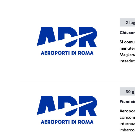
2 lu
Chiusur
Si comun
manuten
Magliana
interdet
e 27/28 
30 g
Fiumici
Aeroport
concomit
internaz
imbarco 