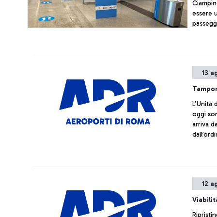
Ciampin
essere u
passegg
13 a
Tamponi
L’Unità 
oggi sono
arriva d
dall’ord
12 a
Viabilit
Ripristi