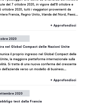
lute del 7 ottobre 2020, in vigore dall’8 ottobre e
15 ottobre 2020, tutti i viaggiatori provenienti da
ntera Francia, Regno Unito, Irlanda del Nord, Paesi
Repubblica Ceca, Spagna o coloro che
rientrano in Italia da questi Paesi (dopo soggiorno o
+ Approfondisci
lo transito nei 14 giorni precedenti l’ingresso in
oltre a compilare un’autodichiarazione, devono
tobre 2020
ra nel Global Compact delle Nazioni Unite
unica il proprio ingresso nel Global Compact delle
Unite, la maggiore piattaforma internazionale sulla
ilità. Si tratta di una nuova conferma del crescente
 dell’azienda verso un modello di business
bile. Una strategia che punta ad integrare la
lità in tutte le attività dell’azienda: dalla salvaguardia
+ Approfondisci
le, alla formazione delle persone fino all’ impegno
viluppo locale.
ettembre 2020
obbligo test dalla Francia