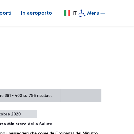
porti
In aeroporto
IT
Menu
ti 381 - 400 su 786 risultati.
tobre 2020
za Ministero della Salute
sano i passeggeri che come da Ordinanza del Ministro