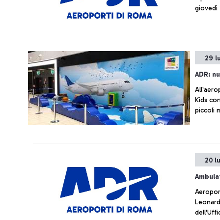
giovedì
29 l
ADR: nu
All'aero
Kids con
piccoli 
20 l
Ambula
Aeroport
Leonardo
dell'Uff