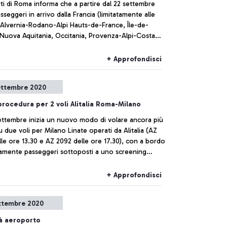
i di Roma informa che a partire dal 22 settembre
passeggeri in arrivo dalla Francia (limitatamente alle
 Alvernia-Rodano-Alpi Hauts-de-France, Île-de-
 Nuova Aquitania, Occitania, Provenza-Alpi-Costa
ecolare
enico esattamente come già avviene da oltre un
+ Approfondisci
mese per chi proviene da Croazia, Grecia, Malta e Spagna.
ettembre 2020
rocedura per 2 voli Alitalia Roma-Milano
settembre inizia un nuovo modo di volare ancora più
u due voli per Milano Linate operati da Alitalia (AZ
le ore 13.30 e AZ 2092 delle ore 17.30), con a bordo
vamente passeggeri sottoposti a uno screening
vo con esito di negatività al Covid-19 (test
ico rapido o test molecolare PCR).
+ Approfondisci
ttembre 2020
tà aeroporto