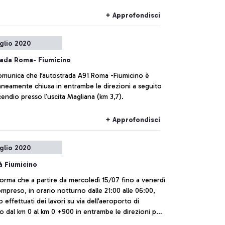
+ Approfondisci
uglio 2020
rada Roma- Fiumicino
comunica che l’autostrada A91 Roma -Fiumicino è
neamente chiusa in entrambe le direzioni a seguito
cendio presso l’uscita Magliana (km 3,7).
+ Approfondisci
uglio 2020
tà Fiumicino
orma che a partire da mercoledì 15/07 fino a venerdì
mpreso, in orario notturno dalle 21:00 alle 06:00,
 effettuati dei lavori su via dell’aeroporto di
o dal km 0 al km 0 +900 in entrambe le direzioni per
no della pavimentazione stradale.