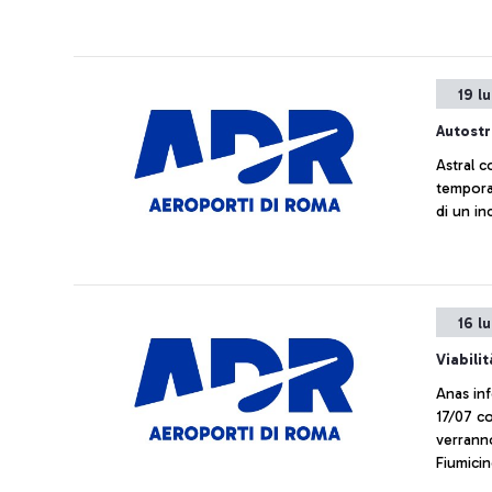
19 l
Autost
Astral 
tempora
di un in
16 l
Viabili
Anas inf
17/07 co
verranno
Fiumicin
ripristi