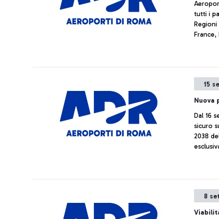
Aeroport
tutti i 
Regioni
France,
Azzurra) avranno l'obbligo di effettuare un test mol
o antig
15 s
Nuova p
Dal 16 
sicuro s
2038 del
esclusi
preventi
antigen
8 se
Viabili