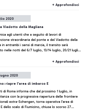
+ Approfondisci
glio 2020
a Viadotto della Magliana
ica agli utenti che a seguito di lavori di
zione straordinaria del ponte e del Viadotto della
 in entrambi i sensi di marcia, il transito sarà
to nelle notti del 6/7 luglio, 13/14 luglio, 20/21 luglio
luglio, dalle ore 22 alle ore 6.00.
+ Approfondisci
iugno 2020
no: riapre l'area di imbarco E
i di Roma informa che dal prossimo 1 luglio, in
anza con la progressiva riapertura delle frontiere
ionali extra-Schengen, torna operativa l'area di
E dello scalo di Fiumicino, chiusa lo scorso 27