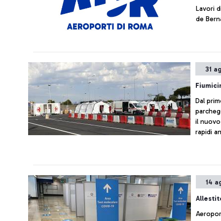
Lavori d
de Berna
31 a
Fiumici
Dal prim
parcheg
il nuovo
rapidi a
14 a
Allesti
Aeroport