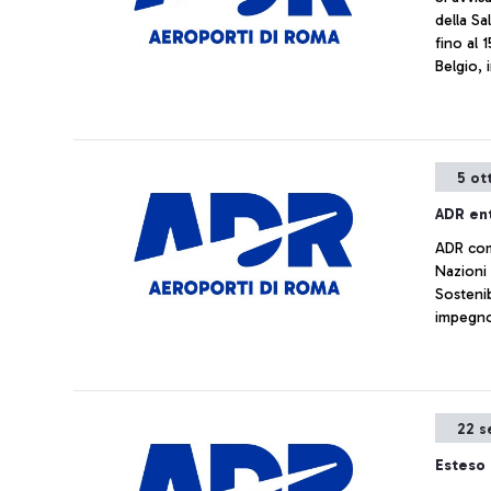
della Sa
fino al 
Belgio, i
Bassi, 
entrano/
anche so
Italia), 
5 ot
anche:
ADR ent
ADR com
Nazioni 
Sostenib
impegno
responsa
Sostenibi
ambienta
per lo s
22 s
Esteso 