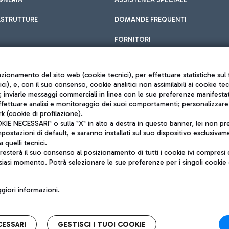
ASTRUTTURE
DOMANDE FREQUENTI
FORNITORI
unzionamento del sito web (cookie tecnici), per effettuare statistiche s
nici), e, con il suo consenso, cookie analitici non assimilabili ai cookie te
inviarle messaggi commerciali in linea con le sue preferenze manifestate 
effettuare analisi e monitoraggio dei suoi comportamenti; personalizzare g
k (cookie di profilazione).
Privacy policy
 NECESSARI" o sulla "X" in alto a destra in questo banner, lei non pres
Note legali
stazioni di default, e saranno installati sul suo dispositivo esclusivame
Mappa sito
a quelli tecnici.
nto di Mundys S.p.A.
Accessibilità
sterà il suo consenso al posizionamento di tutti i cookie ivi compresi c
6572251004
QUALITÀ
siasi momento. Potrà selezionare le sue preferenze per i singoli cooki
o +39 06 65951
iori informazioni.
CESSARI
GESTISCI I TUOI COOKIE