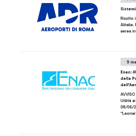
Sistemi
Risolto 
Alitalia
aerea in
9 ma
Enac: A
della P
dell’Ae
AVVISO AL PUBBLICO di
Utilità ai sensi dell’art. 13 comma 5 del D.P.R. n. 327 del
08/06/2001 del “Progetto di completam