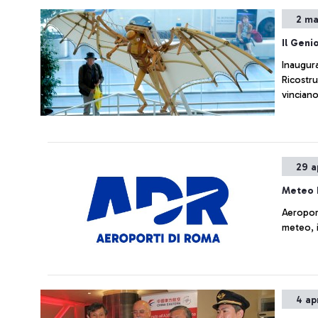
2 ma
Il Geni
Inaugura
Ricostru
vinciano
29 a
Meteo 
Aeropor
meteo, i
4 ap