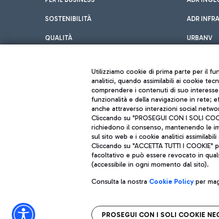
SOSTENIBILITÀ
ADR INFR
QUALITÀ
URBANV
INNOVATION
Utilizziamo cookie di prima parte per il f
analitici, quando assimilabili ai cookie tec
comprendere i contenuti di suo interesse; 
funzionalità e della navigazione in rete; 
anche attraverso interazioni social networ
Cliccando su "PROSEGUI CON I SOLI COOKIE
richiedono il consenso, mantenendo le impo
sul sito web e i cookie analitici assimilabili 
Aeroporti di Roma S.p.A. - Società soggetta a direzione e coordiname
Cliccando su "ACCETTA TUTTI I COOKIE" pre
Codice fiscale e Registro delle Imprese di Roma 13032990155 P. IVA 0
Capitale sociale 62.224.743,00 int. vers.
facoltativo e può essere revocato in qual
Sede legale: Via Pier Paolo Racchetti 1 - 00054 Fiumicino (RM) telefon
(accessibile in ogni momento dal sito).
Consulta la nostra
Cookie Policy
per magg
PROSEGUI CON I SOLI COOKIE NE