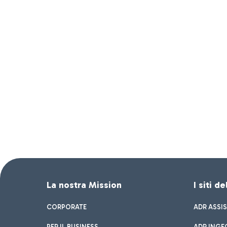
La nostra Mission
I siti d
CORPORATE
ADR ASSI
PER IL BUSINESS
ADR INGE