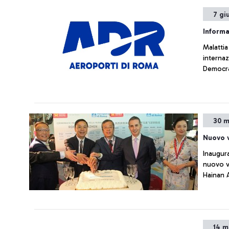
7 gi
Informa
Malattia
internaz
Democra
30 m
Nuovo 
Inaugura
nuovo v
14 m