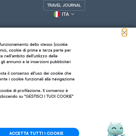
TRAVEL JOURNAL
ITA
ul funzionamento dello stesso (cookie
cnici, cookie di prima e terza parte per
nell'ambito dell'utilizzo delle
li annunci e le inserzioni pubblicitari
ta il consenso all'uso dei cookie che
Roma FCO
nte i cookie funzionali alla navigazione
L'aeroporto stellato
ookie di profilazione. Il consenso è
SOSTENIBILITÀ
INNOVAZIONE
e cliccando su "GESTISCI I TUOI COOKIE"
ACCETTA TUTTI I COOKIE