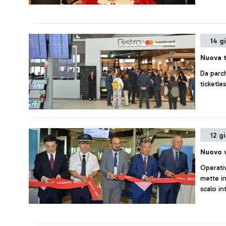
14 g
Nuova 
Da parc
ticketle
12 g
Nuovo 
Operati
mette i
scalo i