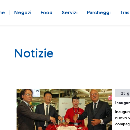
ne
Negozi
Food
Servizi
Parcheggi
Tras
Notizie
25 g
Inaugu
Inaugura
nuovo v
compagn