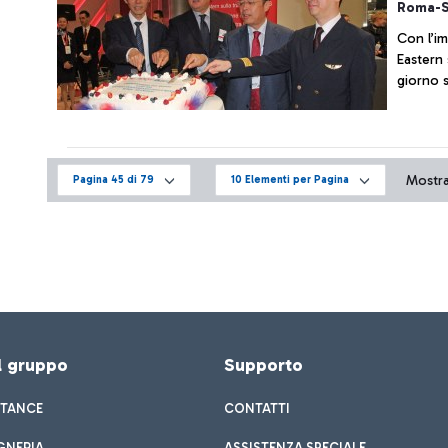
Roma-Sh
Con l’i
Eastern 
giorno s
Mostrat
Pagina 45 di 79
10 Elementi per Pagina
el gruppo
Supporto
STANCE
CONTATTI
GNERIA
ASSISTENZA SPECIALE