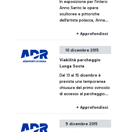
In esposizione per l’intero
Anno Santo le opere
scultoree e pittoriche
dell’artista polacca, Anna
Gulak
+ Approfondisci
10 dicembre 2015
Viabilità parcheggio
Lunga Sosta
Dal 13 al 15 dicembre è
prevista una temporanea
chiusura del primo svincolo
di accesso al parcheggio
Lunga Sosta dall’autostrada
Roma-Fiumicino (A91). La
+ Approfondisci
zona di posteggio sarà
raggiungibile procedendo
9 dicembre 2015
in direzione dei Terminal,
prendendo l’uscita