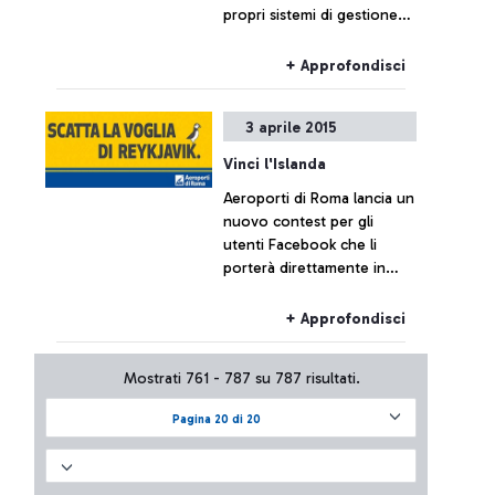
propri sistemi di gestione
del traffico aereo, al
momento non ha
+ Approfondisci
comportato effetti sul
traffico di Fiumicino, che
3 aprile 2015
resta sostanzialmente
regolare.
Vinci l'Islanda
Aeroporti di Roma lancia un
nuovo contest per gli
utenti Facebook che li
porterà direttamente in
Islanda. L'estate 2015 infatti
vedrà attivarsi il nuovo
+ Approfondisci
collegamento diretto della
compagnia spagnola
Mostrati 761 - 787 su 787 risultati.
Vueling da Roma Fiumicino
a Reykjavik. Volete sapere
Pagina 20 di 20
come vincere fino a 5
biglietti omaggio?