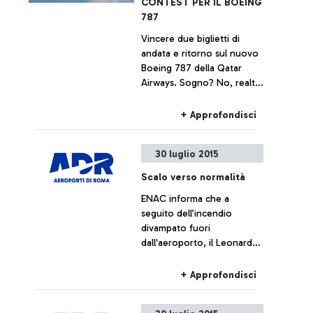
CONTEST PER IL BOEING
787
Vincere due biglietti di
andata e ritorno sul nuovo
Boeing 787 della Qatar
Airways. Sogno? No, realtà.
In occasione dell’arrivo del
Boeing 787 Dreamliner sulla
+ Approfondisci
tratta Roma-Doha la
compagnia araba lancia il
30 luglio 2015
contest che premia il
giocatore più abile e
Scalo verso normalità
veloce.
ENAC informa che a
seguito dell’incendio
divampato fuori
dall'aeroporto, il Leonardo
da Vinci sta tornando alla
normalità
+ Approfondisci