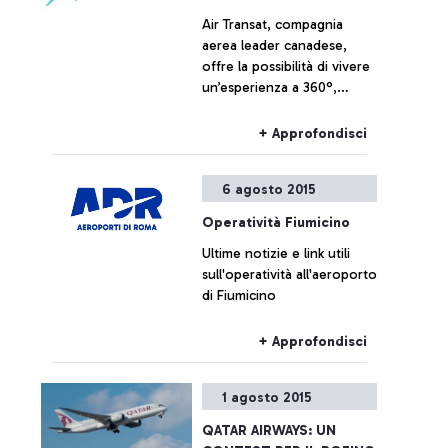
Air Transat, compagnia
aerea leader canadese,
offre la possibilità di vivere
un’esperienza a 360°,
visitando il Canada nella
stagione estiva con i suoi
+ Approfondisci
comodi voli no-stop per
Montréal e Toronto.
6 agosto 2015
Operatività Fiumicino
Ultime notizie e link utili
sull'operatività all'aeroporto
di Fiumicino
+ Approfondisci
1 agosto 2015
QATAR AIRWAYS: UN