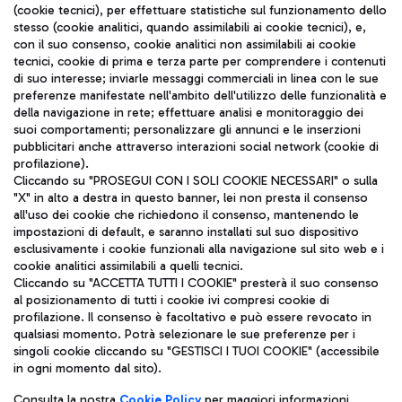
(cookie tecnici), per effettuare statistiche sul funzionamento dello
stesso (cookie analitici, quando assimilabili ai cookie tecnici), e,
con il suo consenso, cookie analitici non assimilabili ai cookie
tecnici, cookie di prima e terza parte per comprendere i contenuti
di suo interesse; inviarle messaggi commerciali in linea con le sue
TRAVEL JOURNAL
preferenze manifestate nell'ambito dell'utilizzo delle funzionalità e
della navigazione in rete; effettuare analisi e monitoraggio dei
ITA
suoi comportamenti; personalizzare gli annunci e le inserzioni
pubblicitari anche attraverso interazioni social network (cookie di
profilazione).
Cliccando su "PROSEGUI CON I SOLI COOKIE NECESSARI" o sulla
"X" in alto a destra in questo banner, lei non presta il consenso
all'uso dei cookie che richiedono il consenso, mantenendo le
impostazioni di default, e saranno installati sul suo dispositivo
esclusivamente i cookie funzionali alla navigazione sul sito web e i
Aeroporti di Roma S.p.A. - Società soggetta a direzione e
cookie analitici assimilabili a quelli tecnici.
coordinamento di Mundys S.p.A.
Cliccando su "ACCETTA TUTTI I COOKIE" presterà il suo consenso
al posizionamento di tutti i cookie ivi compresi cookie di
Codice fiscale e Registro delle Imprese di Roma 13032990155 P.
profilazione. Il consenso è facoltativo e può essere revocato in
IVA 06572251004
qualsiasi momento. Potrà selezionare le sue preferenze per i
Capitale sociale 62.224.743,00 int. vers.
singoli cookie cliccando su "GESTISCI I TUOI COOKIE" (accessibile
Sede legale: Via Pier Paolo Racchetti 1 - 00054 Fiumicino (RM)
in ogni momento dal sito).
telefono +39 06 65951
Privacy policy
Note legali
Consulta la nostra
Cookie Policy
per maggiori informazioni.