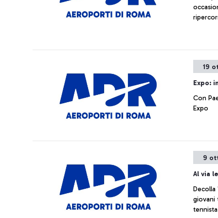
occasion
ripercor
19 o
Expo: i
Con Pae
Expo
9 ot
Al via l
Decolla 
giovani 
tennista