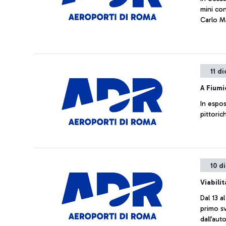
mini co
Carlo Ma
11 d
A Fiumi
In espos
pittoric
10 d
Viabili
Dal 13 a
primo s
dall’au