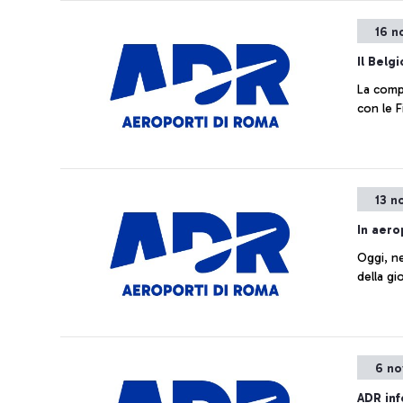
16 n
Il Belgi
La comp
con le F
13 n
In aero
Oggi, ne
della gi
6 no
ADR in