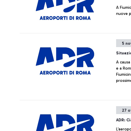
A Fiumic
nuove p
5 no
Situazi
A causa 
e a Roma
Fiumicin
prossim
27 o
ADR: Ci
L’aeropo