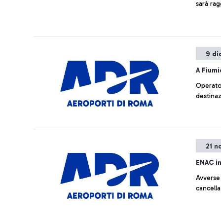
sarà rag
prendend
9 di
A Fiumi
Operato 
21 n
ENAC i
Avverse 
cancella