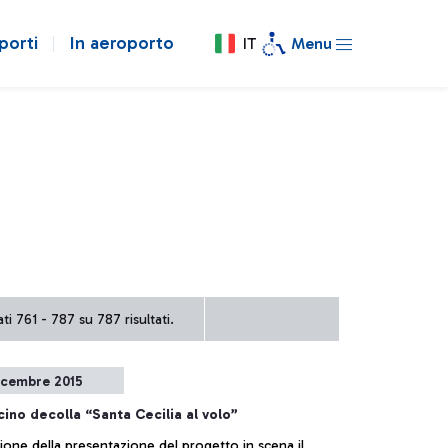
porti
In aeroporto
IT
Menu
ti 761 - 787 su 787 risultati.
icembre 2015
cino decolla “Santa Cecilia al volo”
ione della presentazione del progetto in scena il