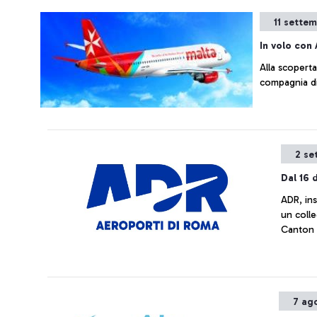
11 sette
In volo con 
Alla scoperta
compagnia di
2 se
Dal 16
ADR, ins
un colle
Canton
7 ag