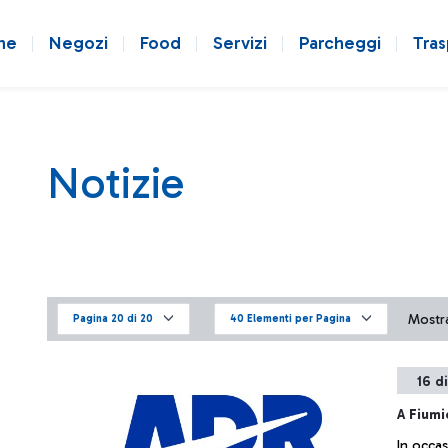
ne
Negozi
Food
Servizi
Parcheggi
Tras
Notizie
Mostra
Pagina 20 di 20
40 Elementi per Pagina
16 d
A Fiumi
In occas