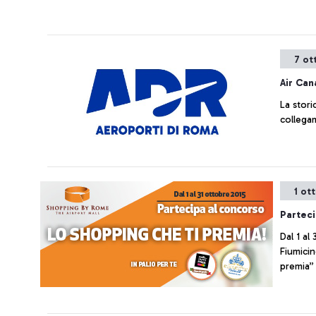
7 ot
Air Ca
La stori
collega
1 ot
Parteci
Dal 1 al
Fiumicino p
premia”