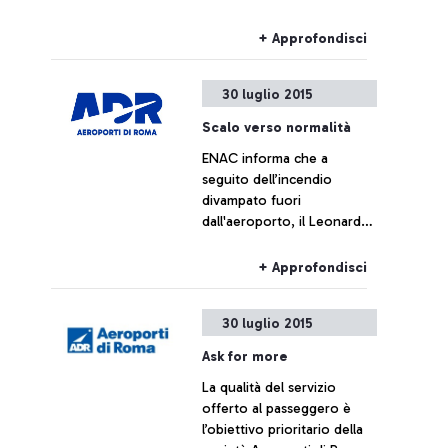
Cassano, Aeroporti di Roma
non intende commentare le
+ Approfondisci
cifre fornite da Alitalia
30 luglio 2015
Scalo verso normalità
ENAC informa che a
seguito dell’incendio
divampato fuori
dall'aeroporto, il Leonardo
da Vinci sta tornando alla
normalità
+ Approfondisci
30 luglio 2015
Ask for more
La qualità del servizio
offerto al passeggero è
l’obiettivo prioritario della