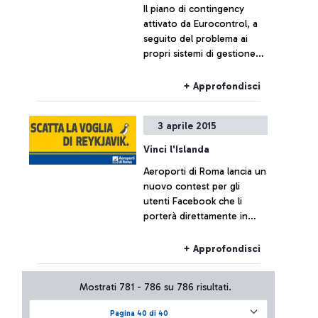
Il piano di contingency
attivato da Eurocontrol, a
seguito del problema ai
propri sistemi di gestione
del traffico aereo, al
momento non ha
+ Approfondisci
comportato effetti sul
traffico di Fiumicino, che
3 aprile 2015
resta sostanzialmente
regolare.
Vinci l'Islanda
Aeroporti di Roma lancia un
nuovo contest per gli
utenti Facebook che li
porterà direttamente in
Islanda. L'estate 2015 infatti
vedrà attivarsi il nuovo
+ Approfondisci
collegamento diretto della
compagnia spagnola
Mostrati 781 - 786 su 786 risultati.
Vueling da Roma Fiumicino
a Reykjavik. Volete sapere
Pagina 40 di 40