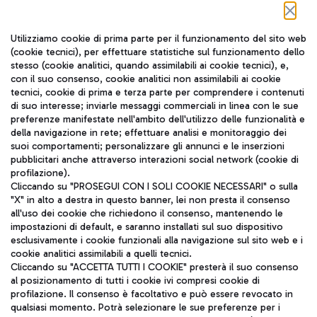
Seguici sui social
Utilizziamo cookie di prima parte per il funzionamento del sito web
(cookie tecnici), per effettuare statistiche sul funzionamento dello
stesso (cookie analitici, quando assimilabili ai cookie tecnici), e,
con il suo consenso, cookie analitici non assimilabili ai cookie
tecnici, cookie di prima e terza parte per comprendere i contenuti
di suo interesse; inviarle messaggi commerciali in linea con le sue
TRAVEL JOURNAL
preferenze manifestate nell'ambito dell'utilizzo delle funzionalità e
della navigazione in rete; effettuare analisi e monitoraggio dei
ITA
suoi comportamenti; personalizzare gli annunci e le inserzioni
pubblicitari anche attraverso interazioni social network (cookie di
profilazione).
Cliccando su "PROSEGUI CON I SOLI COOKIE NECESSARI" o sulla
"X" in alto a destra in questo banner, lei non presta il consenso
all'uso dei cookie che richiedono il consenso, mantenendo le
impostazioni di default, e saranno installati sul suo dispositivo
esclusivamente i cookie funzionali alla navigazione sul sito web e i
Aeroporti di Roma S.p.A. - Società soggetta a direzione e
cookie analitici assimilabili a quelli tecnici.
coordinamento di Mundys S.p.A.
Cliccando su "ACCETTA TUTTI I COOKIE" presterà il suo consenso
al posizionamento di tutti i cookie ivi compresi cookie di
Codice fiscale e Registro delle Imprese di Roma 13032990155 P.
profilazione. Il consenso è facoltativo e può essere revocato in
IVA 06572251004
qualsiasi momento. Potrà selezionare le sue preferenze per i
Capitale sociale 62.224.743,00 int. vers.