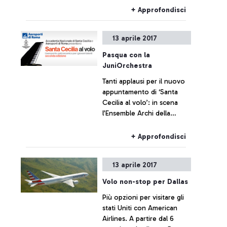
oltre 700.000 viaggiatori
+ Approfondisci
nel ponte di Pasqua.
13 aprile 2017
Pasqua con la
JuniOrchestra
Tanti applausi per il nuovo
appuntamento di ‘Santa
Cecilia al volo’: in scena
l’Ensemble Archi della
JuniOrchestra; domani il
concerto straordinario del
+ Approfondisci
Maestro Antonio Pappano
13 aprile 2017
Volo non-stop per Dallas
Più opzioni per visitare gli
stati Uniti con American
Airlines. A partire dal 6