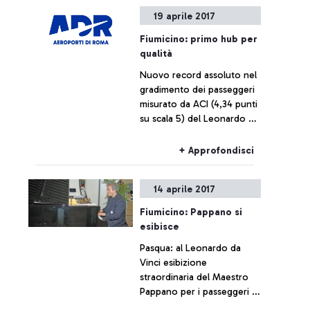
19 aprile 2017
Fiumicino: primo hub per
qualità
Nuovo record assoluto nel
gradimento dei passeggeri
misurato da ACI (4,34 punti
su scala 5) del Leonardo da
Vinci, che si conferma
anche nel 2017 primo scalo
+ Approfondisci
UE.
14 aprile 2017
Fiumicino: Pappano si
esibisce
Pasqua: al Leonardo da
Vinci esibizione
straordinaria del Maestro
Pappano per i passeggeri in
partenza. Attesi a Fiumicino