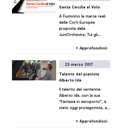
Santa Cecilia al Volo
A Fiumicino le marce reali
delle Corti Europee
proposte dalla
JuniOrchestra. Tra gli
applausi dei viaggiatori,
nuovo appuntamento
+ Approfondisci
dell’iniziativa di ADR e
dell’Accademia S.Cecilia.
23 marzo 2017
Talento del pianista
Alberto Idà
Il talento del ventenne
Alberto Idà, con la sua
“Fantasia in aeroporto”, è
stato oggi protagonista, al
Terminal 1 e nella nuova
Area d’imbarco E, di "Santa
+ Approfondisci
Cecilia al volo".