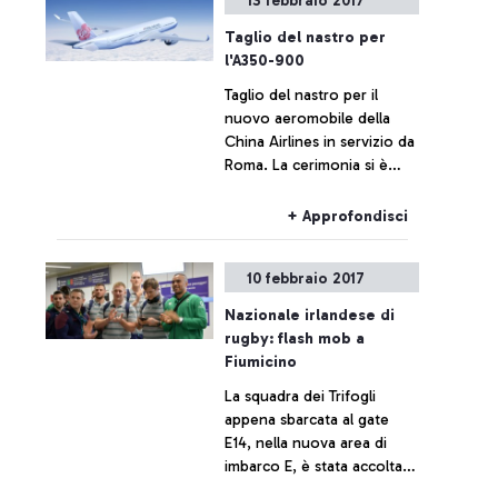
13 febbraio 2017
Taglio del nastro per
l'A350-900
Taglio del nastro per il
nuovo aeromobile della
China Airlines in servizio da
Roma. La cerimonia si è
svolta all’interno della
nuova area di imbarco E per
+ Approfondisci
i voli extra-Schengen.
10 febbraio 2017
Nazionale irlandese di
rugby: flash mob a
Fiumicino
La squadra dei Trifogli
appena sbarcata al gate
E14, nella nuova area di
imbarco E, è stata accolta e
sulle note dell'Inno