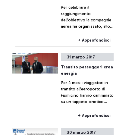
Per celebrare il
raggiungimento
dell’obiettivo la compagnia
aerea ha organizzato, allo
scalo romano un’iniziativa
battezzata “#Vuelingfa17“
+ Approfondisci
che al Terminal 3 ha
coinvolto i passeggeri.
31 marzo 2017
Transito passeggeri crea
energia
Per 4 mesi i viaggiatori in
transito all’aeroporto di
Fiumicino hanno camminato
su un tappeto cinetico
percorrendo 311.000 passi.
Donata una Nissan Leaf al
+ Approfondisci
Banco Farmaceutico Onlus.
30 marzo 2017