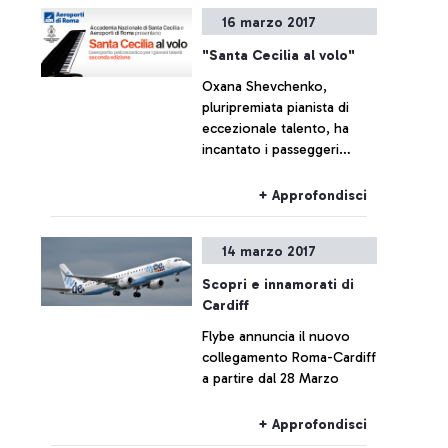
16 marzo 2017
"Santa Cecilia al volo"
Oxana Shevchenko,
pluripremiata pianista di
eccezionale talento, ha
incantato i passeggeri
facendo risuonare le
musiche tratte dalle
+ Approfondisci
“Stagioni” di Tchaikovsky e
dell’ “Uccello di fuoco” di
14 marzo 2017
Stravinskij
Scopri e innamorati di
Cardiff
Flybe annuncia il nuovo
collegamento Roma-Cardiff
a partire dal 28 Marzo
+ Approfondisci