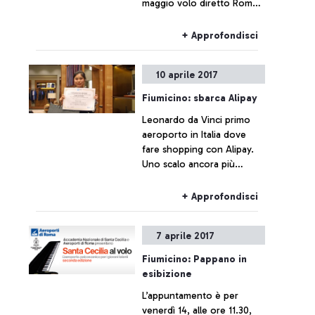
maggio volo diretto Roma -
Dallas Fort Worth
+ Approfondisci
10 aprile 2017
Fiumicino: sbarca Alipay
Leonardo da Vinci primo
aeroporto in Italia dove
fare shopping con Alipay.
Uno scalo ancora più
“Welcome Chinese”, grazie
all’ingresso della
+ Approfondisci
piattaforma digitale tra i
metodi di pagamento.
7 aprile 2017
Fiumicino: Pappano in
esibizione
L’appuntamento è per
venerdì 14, alle ore 11.30,