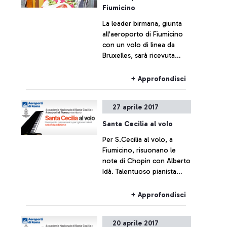
Fiumicino
La leader birmana, giunta
all'aeroporto di Fiumicino
con un volo di linea da
Bruxelles, sarà ricevuta
domani mattina in udienza,
in Vaticano, da Papa
+ Approfondisci
Francesco.
27 aprile 2017
Santa Cecilia al volo
Per S.Cecilia al volo, a
Fiumicino, risuonano le
note di Chopin con Alberto
Idà. Talentuoso pianista
protagonista dell’iniziativa
di ADR e dell’Accademia di
+ Approfondisci
S.Cecilia.
20 aprile 2017