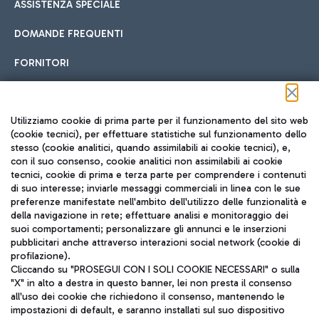
ASSISTENZA SPECIALE
DOMANDE FREQUENTI
FORNITORI
Seguici sui social
Utilizziamo cookie di prima parte per il funzionamento del sito web
(cookie tecnici), per effettuare statistiche sul funzionamento dello
stesso (cookie analitici, quando assimilabili ai cookie tecnici), e,
con il suo consenso, cookie analitici non assimilabili ai cookie
tecnici, cookie di prima e terza parte per comprendere i contenuti
di suo interesse; inviarle messaggi commerciali in linea con le sue
TRAVEL JOURNAL
preferenze manifestate nell'ambito dell'utilizzo delle funzionalità e
della navigazione in rete; effettuare analisi e monitoraggio dei
ITA
suoi comportamenti; personalizzare gli annunci e le inserzioni
pubblicitari anche attraverso interazioni social network (cookie di
profilazione).
Cliccando su "PROSEGUI CON I SOLI COOKIE NECESSARI" o sulla
"X" in alto a destra in questo banner, lei non presta il consenso
all'uso dei cookie che richiedono il consenso, mantenendo le
impostazioni di default, e saranno installati sul suo dispositivo