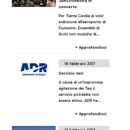
JuniOrchestra in
concerto
Per ‘Santa Cecilia al volo’
esibizione all’aeroporto di
Fiumicino. Ensemble di
Archi con musiche di
Vivaldi, Albinoni e Marcello
+ Approfondisci
16 febbraio 2017
Servizio taxi
A causa di un’improvvisa
agitazione dei Taxi il
servizio potrebbe non
essere attivo. ADR ha
disposto un servizio
gratuito di navetta
+ Approfondisci
sostitutiva per i passeggeri
verso Roma Centro.