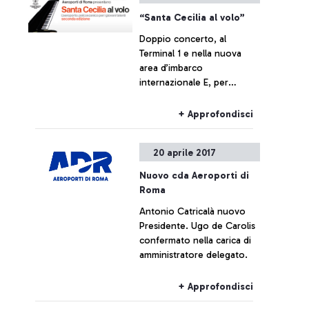
“Santa Cecilia al volo”
Doppio concerto, al
Terminal 1 e nella nuova
area d’imbarco
internazionale E, per
l’iniziativa “Santa Cecilia al
volo”, promossa da
+ Approfondisci
Aeroporti di Roma con
l’Accademia Nazionale di
20 aprile 2017
Santa Cecilia.
Nuovo cda Aeroporti di
Roma
Antonio Catricalà nuovo
Presidente. Ugo de Carolis
confermato nella carica di
amministratore delegato.
+ Approfondisci