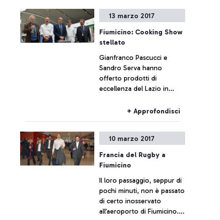
13 marzo 2017
Fiumicino: Cooking Show
stellato
Gianfranco Pascucci e
Sandro Serva hanno
offerto prodotti di
eccellenza del Lazio in
un’esibizione culinaria,
insieme agli studenti degli
+ Approfondisci
istituti alberghieri locali.
All’evento hanno
10 marzo 2017
partecipato il Presidente
della Regione Lazio Nicola
Francia del Rugby a
Zingaretti, il sindaco di
Fiumicino
Fiumicino Esterino Montino
Il loro passaggio, seppur di
e l’AD di Aeroporti di Roma
pochi minuti, non è passato
Ugo de Carolis.
di certo inosservato
all’aeroporto di Fiumicino.