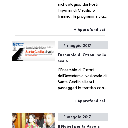
archeologico dei Porti
Imperiali di Claudio e
Traiano. In programma visite
guidate e laboratori per
bambini e famiglie dei
+ Approfondisci
territori di Fiumicino e
Ostia. Navetta gratuita dal
4 maggio 2017
Leonardo da Vinci.
Ensemble di Ottoni nello
scalo
L’Ensemble di Ottoni
dell’Accademia Nazionale di
Santa Cecilia allieta i
passeggeri in transito con
la musica di Nat King Cole e
dei Bee Gees
+ Approfondisci
3 maggio 2017
Il Nobel per la Pace a