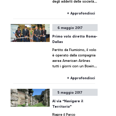
degli addetti delle società
di handling. Si consiglia di
contattare la compagnia
+ Approfondisci
aerea di riferimento per
informazioni aggiornate
6 maggio 2017
sull'orario del proprio volo.
Primo volo diretto Roma-
Dallas
Partito da Fiumicino, il volo
è operato dalla compagnia
aerea American Airlines
tutti i giorni con un Boeing
777/200 da 288 posti. Si
tratta del quinto volo
+ Approfondisci
diretto con l'America che
opera nello scalo romano.
5 maggio 2017
Al via “Navigare il
Territorio”
Riapre il Parco