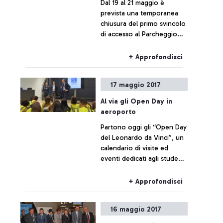
Dal 19 al 21 maggio è
prevista una temporanea
chiusura del primo svincolo
di accesso al Parcheggio
Lunga Sosta dall’autostrada
Roma - Fiumicino (A91). La
+ Approfondisci
zona di posteggio sarà
comunque raggiungibile
17 maggio 2017
procedendo in direzione
dei Terminal (area tecnica
Al via gli Open Day in
Alitalia).
aeroporto
Partono oggi gli “Open Day
del Leonardo da Vinci”, un
calendario di visite ed
eventi dedicati agli studenti
dai 14 ai 18 anni che
conosceranno lo scalo e le
+ Approfondisci
sue professioni.
16 maggio 2017