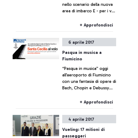
nello scenario della nuova
area di imbarco E - per i voli
Extra Schengen – e al Molo
B.
+ Approfondisci
6 aprile 2017
Pasqua in musica a
Fiumicino
“Pasqua in musica” oggi
all’aeroporto di Fiumicino
con una fantasia di opere di
Bach, Chopin e Debussy
per l’iniziativa “Santa Cecilia
al volo”, promossa da ADR
+ Approfondisci
e l’Accademia Nazionale di
Santa Cecilia.
4 aprile 2017
Vueling: 17 milioni di
passeggeri