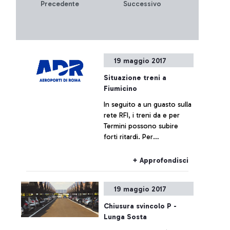
Precedente
Successivo
19 maggio 2017
Situazione treni a
Fiumicino
In seguito a un guasto sulla
rete RFI, i treni da e per
Termini possono subire
forti ritardi. Per
raggiungere Roma, ADR ha
attivato un servizio di
+ Approfondisci
navette sostitutive presso il
Polo Bus, raggiungibile
19 maggio 2017
dalle aree arrivi
Chiusura svincolo P -
Lunga Sosta