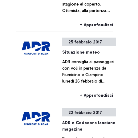
stagione al coperto.
Ottimista, alla partenza
dall’aeroporto di Fiumicino,
il Direttore Tecnico Elio
+ Approfondisci
Locatelli: “Italia giovane ma
da podio”.
25 febbraio 2017
Situazione meteo
ADR consiglia ai passeggeri
con voli in partenza da
Fiumicino e Ciampino
lunedì 26 febbraio di
effettuare il tragitto verso il
proprio aeroporto con
+ Approfondisci
congruo anticipo
22 febbraio 2017
ADR e Codacons lanciano
magazine