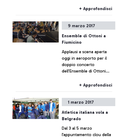
Selfie e richieste di
autografi per i “Galletti” di
+ Approfondisci
Francia che, sabato
prossimo allo Stadio
9 marzo 2017
Olimpico di Roma,
affronteranno l'Italia nella
Ensemble di Ottoni a
quarta giornata del Torneo
Fiumicino
6 Nazioni 2017.
Applausi a scena aperta
oggi in aeroporto per il
doppio concerto
dell’Ensemble di Ottoni
della JuniOrchestra
dell’Accademia Nazionale
+ Approfondisci
per la seconda stagione di
“Santa Cecilia al Volo”.
1 marzo 2017
Atletica italiana vola a
Belgrado
Dal 3 al 5 marzo
l’appuntamento clou della