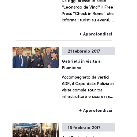
Da oggi presso lo scalo
“Leonardo da Vinci” il Free
Press “Check in Rome” che
informa i turisti su eventi,
spettacoli e iniziative
culturali nella capitale.
+ Approfondisci
21 febbraio 2017
Gabrielli in visita a
Fiumicino
Accompagnato da vertici
ADR, il Capo della Polizia in
visita compie tour tra
infrastrutture e sicurezza
all’avanguardia, a partire
dalla nuova area di imbarco
+ Approfondisci
E.
16 febbraio 2017