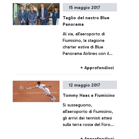
nuovi servizi.
15 maggio 2017
Taglio del nastro Blue
Panorama
Al via, all’aeroporto di
Fiumicino, la stagione
charter estiva di Blue
Panorama Airlines con il
primo volo per Heraklion,
cuore di Creta ed una delle
+ Approfondisci
città più grandi della Grecia.
12 maggio 2017
Tommy Haas a Fiumicino
Si susseguono,
all’aeroporto di Fiumicino,
gli arrivi dei tennisti attesi
sulla terra rossa del Foro
Italico per gli Internazionali
d’Italia.
+ Approfondisci