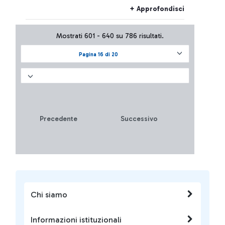
"Ireland’s Call"; coinvolti
+ Approfondisci
anche tanti passeggeri e
operatori aeroportuali
Mostrati 601 - 640 su 786 risultati.
Pagina 16 di 20
Precedente
Successivo
Chi siamo
Informazioni istituzionali