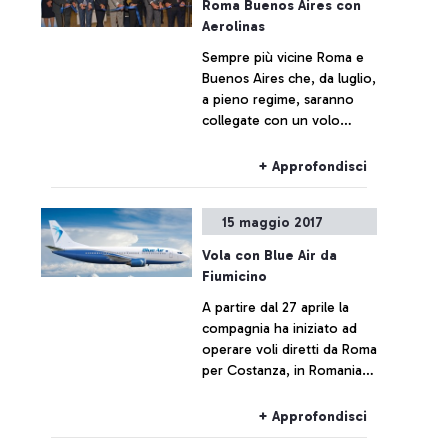
Roma Buenos Aires con
Aerolinas
Sempre più vicine Roma e
Buenos Aires che, da luglio,
a pieno regime, saranno
collegate con un volo
diretto giornaliero, tutti i
giorni, e già da oggi con un
+ Approfondisci
aeromobile di nuova
generazione.
15 maggio 2017
Vola con Blue Air da
Fiumicino
A partire dal 27 aprile la
compagnia ha iniziato ad
operare voli diretti da Roma
per Costanza, in Romania.
Ma le novità non finiscono
qui, Blue Air ha infatti
+ Approfondisci
aggiunto nuove rotte e