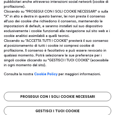
pubblicitari anche attraverso interazioni social network (cookie di
profilazione).
Cliccando su "PROSEGUI CON I SOLI COOKIE NECESSARI" o sulla
"X" in alto a destra in questo banner, lei non presta il consenso
all'uso dei cookie che richiedono il consenso, mantenendo le
impostazioni di default, e saranno installati sul suo dispositivo
esclusivamente i cookie funzionali alla navigazione sul sito web e i
Aeroporti di Roma S.p.A. - Società soggetta a direzione e
cookie analitici assimilabili a quelli tecnici.
coordinamento di Mundys S.p.A.
Cliccando su "ACCETTA TUTTI I COOKIE" presterà il suo consenso
al posizionamento di tutti i cookie ivi compresi cookie di
Codice fiscale e Registro delle Imprese di Roma 13032990155 P.
profilazione. Il consenso è facoltativo e può essere revocato in
IVA 06572251004
qualsiasi momento. Potrà selezionare le sue preferenze per i
Capitale sociale 62.224.743,00 int. vers.
singoli cookie cliccando su "GESTISCI I TUOI COOKIE" (accessibile
Sede legale: Via Pier Paolo Racchetti 1 - 00054 Fiumicino (RM)
in ogni momento dal sito).
telefono +39 06 65951
Privacy policy
Note legali
Consulta la nostra
Cookie Policy
per maggiori informazioni.
Mappa sito
Accessibilità
Roma FCO
L'aeroporto stellato
PROSEGUI CON I SOLI COOKIE NECESSARI
QUALITÀ
SOSTENIBILITÀ
INNOVAZIONE
GESTISCI I TUOI COOKIE