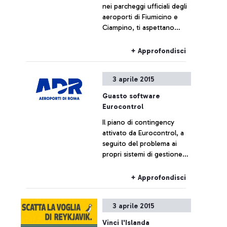
nei parcheggi ufficiali degli
aeroporti di Fiumicino e
Ciampino, ti aspettano
sconti esclusivi che ti
faranno decollare ancora
+ Approfondisci
prima del volo.
3 aprile 2015
Guasto software
Eurocontrol
Il piano di contingency
attivato da Eurocontrol, a
seguito del problema ai
propri sistemi di gestione
del traffico aereo, al
momento non ha
+ Approfondisci
comportato effetti sul
traffico di Fiumicino, che
3 aprile 2015
resta sostanzialmente
regolare.
Vinci l'Islanda