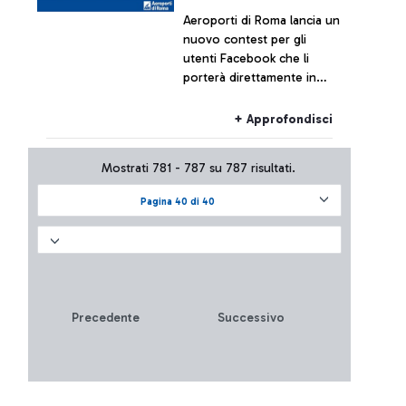
Aeroporti di Roma lancia un
nuovo contest per gli
utenti Facebook che li
porterà direttamente in
Islanda. L'estate 2015 infatti
vedrà attivarsi il nuovo
+ Approfondisci
collegamento diretto della
compagnia spagnola
Mostrati 781 - 787 su 787 risultati.
Vueling da Roma Fiumicino
a Reykjavik. Volete sapere
Pagina 40 di 40
come vincere fino a 5
biglietti omaggio?
Precedente
Successivo