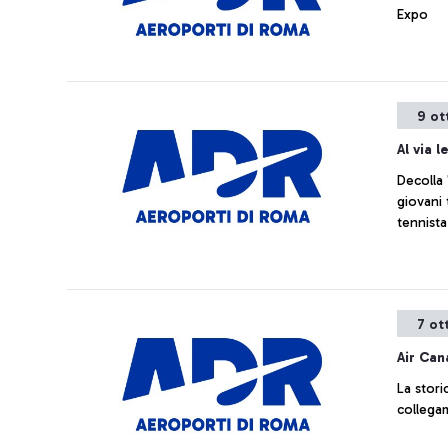
Expo
9 ot
Al via l
Decolla 
giovani 
tennista
7 ot
Air Ca
La stori
collega