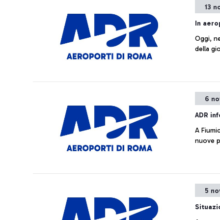
13 n
In aero
Oggi, ne
della gi
6 no
ADR in
A Fiumic
nuove p
5 no
Situazi