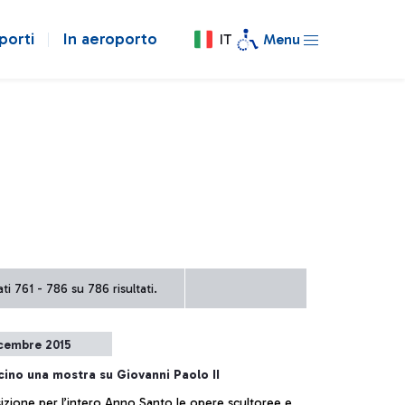
porti
In aeroporto
IT
Menu
ti 761 - 786 su 786 risultati.
icembre 2015
cino una mostra su Giovanni Paolo II
izione per l’intero Anno Santo le opere scultoree e