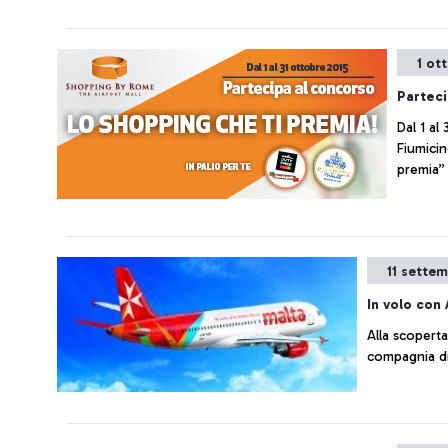
1 ot
Parteci
Dal 1 al
Fiumicino p
premia”
11 sette
In volo con 
Alla scoperta
compagnia di