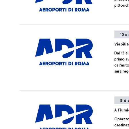
pittoric
10 d
Viabili
Dal 13 a
primo s
dall’au
sarà rag
prendend
9 di
A Fiumi
Operato 