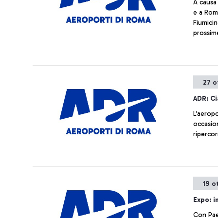
A causa 
e a Roma
Fiumicin
prossim
27 o
ADR: Ci
L’aeropo
occasion
ripercor
19 o
Expo: i
Con Pae