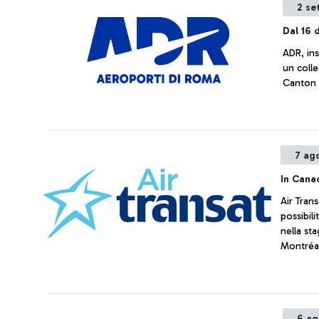
2 se
Dal 16
ADR, ins
un colle
Canton
7 ag
In Cana
Air Tran
possibili
nella st
Montréal
6 ag