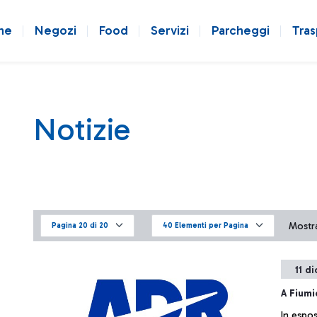
ne
Negozi
Food
Servizi
Parcheggi
Tras
Notizie
Mostra
Pagina 20 di 20
40 Elementi per Pagina
11 d
A Fiumi
In espos