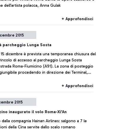
he dell’artista polacca, Anna Gulak
+ Approfondisci
icembre 2015
tà parcheggio Lunga Sosta
l 15 dicembre è prevista una temporanea chiusura del
vincolo di accesso al parcheggio Lunga Sosta
tostrada Roma-Fiumicino (A91). La zona di posteggio
giungibile procedendo in direzione dei Terminal,
o l’uscita successiva.
+ Approfondisci
cembre 2015
cino inaugurato il volo Roma-Xi’An
dalla compagnia Hainan Airlines: salgono a 7 le
destinazioni della Cina servite dallo scalo romano