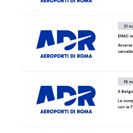
21 n
ENAC i
Avverse 
cancella
16 n
Il Belgi
La comp
con le F