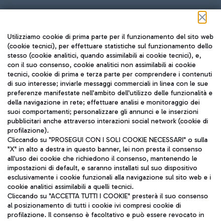
Seguici sui social
Utilizziamo cookie di prima parte per il funzionamento del sito web
(cookie tecnici), per effettuare statistiche sul funzionamento dello
stesso (cookie analitici, quando assimilabili ai cookie tecnici), e,
con il suo consenso, cookie analitici non assimilabili ai cookie
tecnici, cookie di prima e terza parte per comprendere i contenuti
di suo interesse; inviarle messaggi commerciali in linea con le sue
TRAVEL JOURNAL
preferenze manifestate nell'ambito dell'utilizzo delle funzionalità e
della navigazione in rete; effettuare analisi e monitoraggio dei
ITA
suoi comportamenti; personalizzare gli annunci e le inserzioni
pubblicitari anche attraverso interazioni social network (cookie di
profilazione).
Cliccando su "PROSEGUI CON I SOLI COOKIE NECESSARI" o sulla
"X" in alto a destra in questo banner, lei non presta il consenso
all'uso dei cookie che richiedono il consenso, mantenendo le
impostazioni di default, e saranno installati sul suo dispositivo
esclusivamente i cookie funzionali alla navigazione sul sito web e i
Aeroporti di Roma S.p.A. - Società soggetta a direzione e
cookie analitici assimilabili a quelli tecnici.
coordinamento di Mundys S.p.A.
Cliccando su "ACCETTA TUTTI I COOKIE" presterà il suo consenso
al posizionamento di tutti i cookie ivi compresi cookie di
Codice fiscale e Registro delle Imprese di Roma 13032990155 P.
profilazione. Il consenso è facoltativo e può essere revocato in
IVA 06572251004