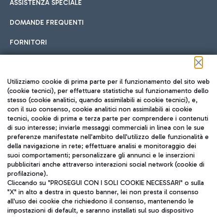
ASSISTENZA SPECIALE
DOMANDE FREQUENTI
FORNITORI
Seguici sui social
Utilizziamo cookie di prima parte per il funzionamento del sito web
(cookie tecnici), per effettuare statistiche sul funzionamento dello
stesso (cookie analitici, quando assimilabili ai cookie tecnici), e,
con il suo consenso, cookie analitici non assimilabili ai cookie
tecnici, cookie di prima e terza parte per comprendere i contenuti
di suo interesse; inviarle messaggi commerciali in linea con le sue
TRAVEL JOURNAL
preferenze manifestate nell'ambito dell'utilizzo delle funzionalità e
della navigazione in rete; effettuare analisi e monitoraggio dei
ITA
suoi comportamenti; personalizzare gli annunci e le inserzioni
pubblicitari anche attraverso interazioni social network (cookie di
profilazione).
Cliccando su "PROSEGUI CON I SOLI COOKIE NECESSARI" o sulla
"X" in alto a destra in questo banner, lei non presta il consenso
all'uso dei cookie che richiedono il consenso, mantenendo le
impostazioni di default, e saranno installati sul suo dispositivo