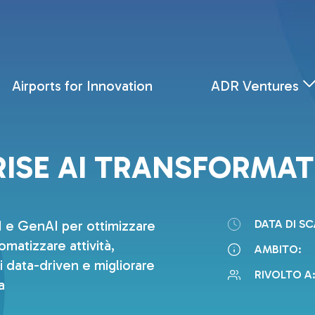
Airports for Innovation
ADR Ventures
ISE AI TRANSFORMA
AI e GenAI per ottimizzare
DATA DI S
omatizzare attività,
AMBITO:
 data-driven e migliorare
RIVOLTO A
a