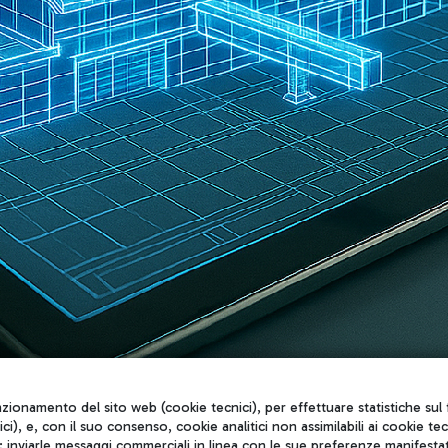
unzionamento del sito web (cookie tecnici), per effettuare statistiche s
nici), e, con il suo consenso, cookie analitici non assimilabili ai cookie te
inviarle messaggi commerciali in linea con le sue preferenze manifestate 