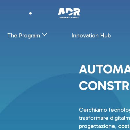
AUTOMATION AND AI FOR CONSTRUCTION M
Skip to Main Content
The Program
Innovation Hub
AUTOMA
CONSTR
Cerchiamo tecnologi
trasformare digitalm
progettazione, cost