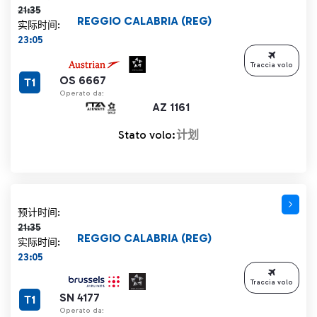
21:35
REGGIO CALABRIA (REG)
实际时间:
23:05
Traccia volo
OS 6667
T1
Operato da:
AZ 1161
Stato volo:
计划
计划时间 21:35 删除线
预计时间:
21:35
REGGIO CALABRIA (REG)
实际时间:
23:05
Traccia volo
SN 4177
T1
Operato da: