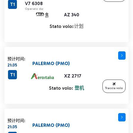
V7 6308
T1
Operato da:
AZ 340
Stato volo:
计划
预计时间:
PALERMO (PMO)
21:35
T1
XZ 2717
Stato volo:
登机
Traccia volo
预计时间:
PALERMO (PMO)
21:35