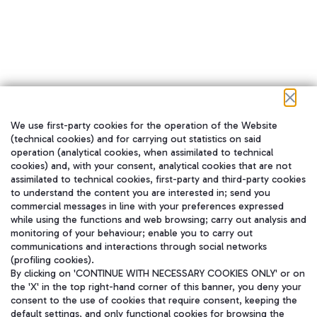
We use first-party cookies for the operation of the Website
在我们的社交渠道上关注我们
(technical cookies) and for carrying out statistics on said
operation (analytical cookies, when assimilated to technical
cookies) and, with your consent, analytical cookies that are not
assimilated to technical cookies, first-party and third-party cookies
to understand the content you are interested in; send you
WeChat
commercial messages in line with your preferences expressed
while using the functions and web browsing; carry out analysis and
monitoring of your behaviour; enable you to carry out
communications and interactions through social networks
(profiling cookies).
By clicking on 'CONTINUE WITH NECESSARY COOKIES ONLY' or on
the 'X' in the top right-hand corner of this banner, you deny your
consent to the use of cookies that require consent, keeping the
default settings, and only functional cookies for browsing the