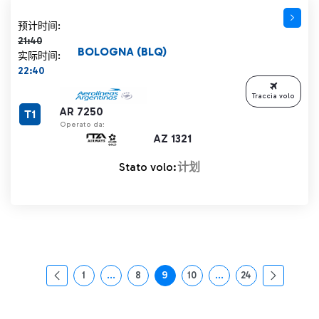
计划时间 21:40 删除线
预计时间:
21:40
BOLOGNA (BLQ)
实际时间:
22:40
Traccia volo
AR 7250
T1
Operato da:
AZ 1321
Stato volo:
计划
1
...
8
9
10
...
24
页面
中间页面 使用 TAB 键进行导航。
页面
页面
页面
中间页面 使用 TAB 
页面