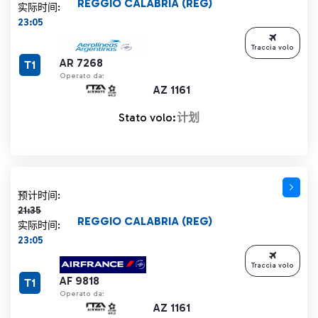
REGGIO CALABRIA (REG)
实际时间:
23:05
Traccia volo
AR 7268
T1
Operato da:
AZ 1161
Stato volo:
计划
计划时间 21:35 删除线
预计时间:
21:35
REGGIO CALABRIA (REG)
实际时间:
23:05
Traccia volo
AF 9818
T1
Operato da:
AZ 1161