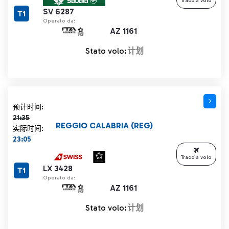
Traccia volo
SV 6287
T1
Operato da:
AZ 1161
Stato volo:
计划
计划时间 21:35 删除线
预计时间:
21:35
REGGIO CALABRIA (REG)
实际时间:
23:05
Traccia volo
LX 3428
T1
Operato da:
AZ 1161
Stato volo:
计划