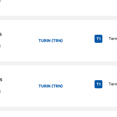
1
6
Term
T1
TURIN (TRN)
1
45
Term
T1
TURIN (TRN)
1