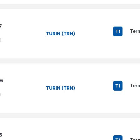
7
Term
T1
TURIN (TRN)
1
16
Term
T1
TURIN (TRN)
1
5
Term