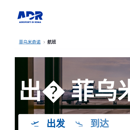
菲乌米奇诺
航班
出� 菲乌
出发
到达