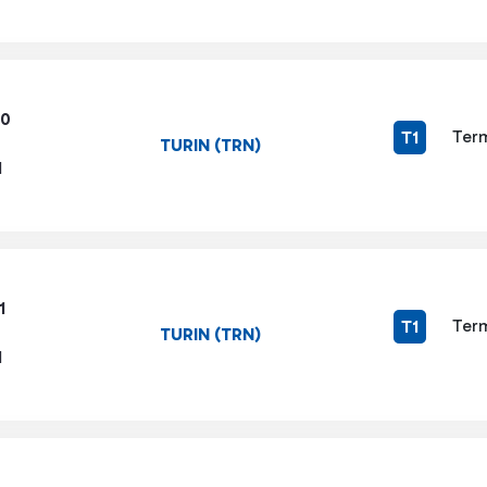
80
Term
T1
TURIN (TRN)
1
1
Term
T1
TURIN (TRN)
1