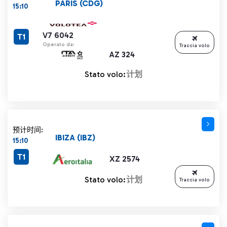
PARIS (CDG)
15:10
V7 6042
T1
Operato da:
Traccia volo
AZ 324
Stato volo:
计划
预计时间:
IBIZA (IBZ)
15:10
T1
XZ 2574
Stato volo:
计划
Traccia volo