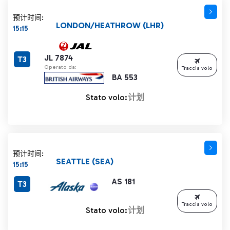
预计时间:
LONDON/HEATHROW (LHR)
15:15
JL 7874
T3
Operato da:
Traccia volo
BA 553
Stato volo:
计划
预计时间:
SEATTLE (SEA)
15:15
AS 181
T3
Traccia volo
Stato volo:
计划