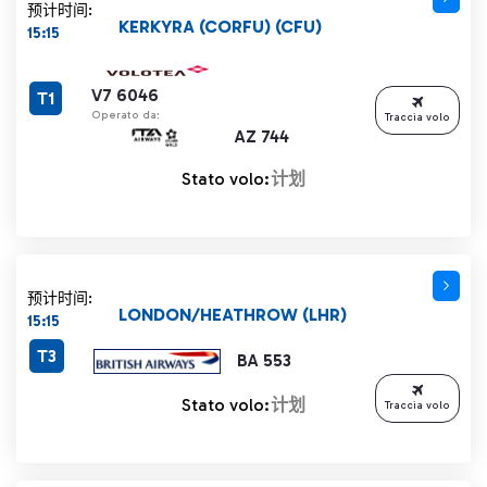
预计时间:
KERKYRA (CORFU) (CFU)
15:15
V7 6046
T1
Operato da:
Traccia volo
AZ 744
Stato volo:
计划
预计时间:
LONDON/HEATHROW (LHR)
15:15
T3
BA 553
Stato volo:
计划
Traccia volo