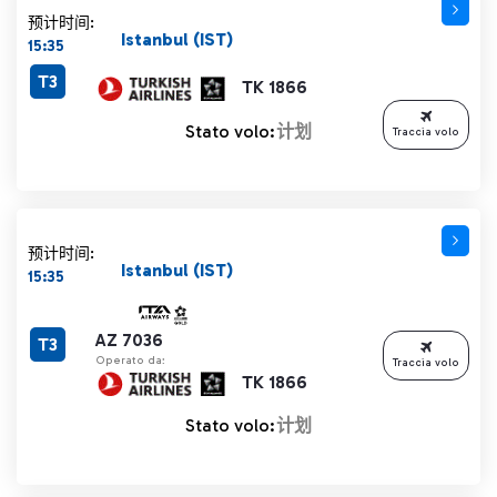
预计时间:
Istanbul (IST)
15:35
T3
TK 1866
Stato volo:
计划
Traccia volo
预计时间:
Istanbul (IST)
15:35
AZ 7036
T3
Operato da:
Traccia volo
TK 1866
Stato volo:
计划