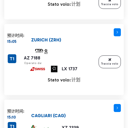
Stato volo:
计划
Traccia volo
预计时间:
ZURICH (ZRH)
15:05
AZ 7188
T1
Operato da:
Traccia volo
LX 1737
Stato volo:
计划
预计时间:
CAGLIARI (CAG)
15:10
T1
XZ 2339