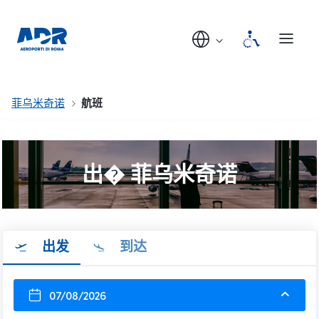
菲乌米奇诺
航班
出� 菲乌米奇诺
出发
到达
07/08/2026