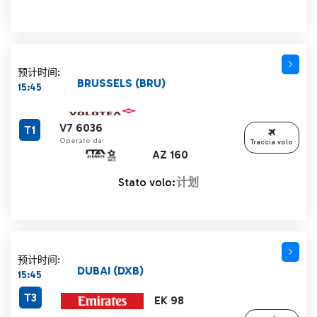
预计时间:
BRUSSELS (BRU)
15:45
V7 6036
T1
Operato da:
Traccia volo
AZ 160
Stato volo:
计划
预计时间:
DUBAI (DXB)
15:45
T3
EK 98