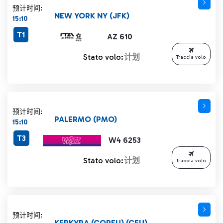
预计时间:
NEW YORK NY (JFK)
15:10
T1
AZ 610
Stato volo:
计划
Traccia volo
预计时间:
PALERMO (PMO)
15:10
T3
W4 6253
Stato volo:
计划
Traccia volo
预计时间:
KERKYRA (CORFU) (CFU)