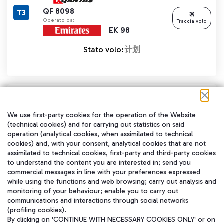
QF 8098
T3
Operato da:
Traccia volo
EK 98
Stato volo:
计划
预计时间:
REYKJAVIK (KEF)
15:45
We use first-party cookies for the operation of the Website
(technical cookies) and for carrying out statistics on said
T1
FI 563
operation (analytical cookies, when assimilated to technical
cookies) and, with your consent, analytical cookies that are not
Stato volo:
计划
assimilated to technical cookies, first-party and third-party cookies
Traccia volo
to understand the content you are interested in; send you
commercial messages in line with your preferences expressed
while using the functions and web browsing; carry out analysis and
monitoring of your behaviour; enable you to carry out
communications and interactions through social networks
预计时间:
(profiling cookies).
MARSEILLE (MRS)
15:45
By clicking on 'CONTINUE WITH NECESSARY COOKIES ONLY' or on