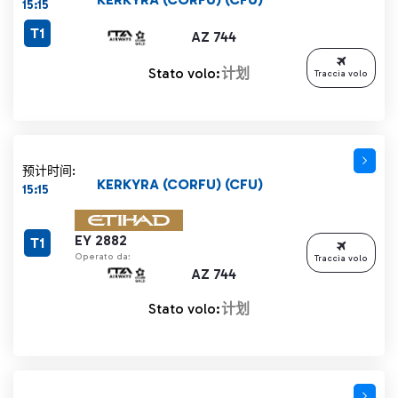
15:15
T1
AZ 744
Stato volo:
计划
Traccia volo
预计时间:
KERKYRA (CORFU) (CFU)
15:15
EY 2882
T1
Operato da:
Traccia volo
AZ 744
Stato volo:
计划