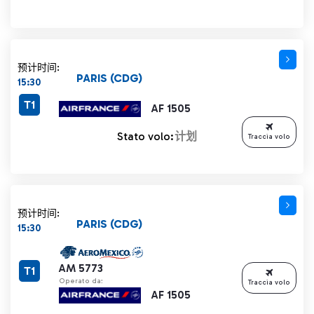
预计时间:
PARIS (CDG)
15:30
T1
AF 1505
Stato volo:
计划
Traccia volo
预计时间:
PARIS (CDG)
15:30
AM 5773
T1
Operato da:
Traccia volo
AF 1505