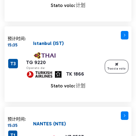
Stato volo:
计划
预计时间:
Istanbul (IST)
15:35
TG 9220
T3
Operato da:
Traccia volo
TK 1866
Stato volo:
计划
预计时间:
NANTES (NTE)
15:35
T1