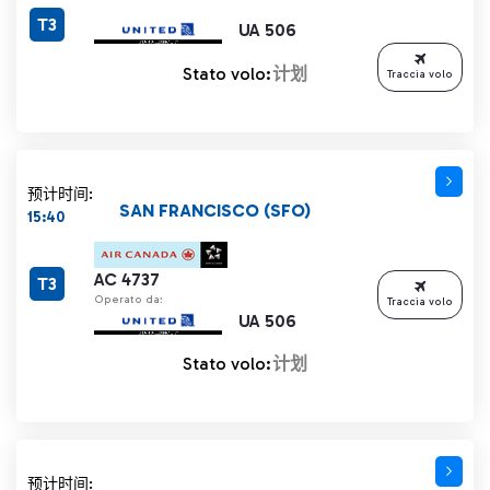
T3
UA 506
Stato volo:
计划
Traccia volo
预计时间:
SAN FRANCISCO (SFO)
15:40
AC 4737
T3
Operato da:
Traccia volo
UA 506
Stato volo:
计划
预计时间: