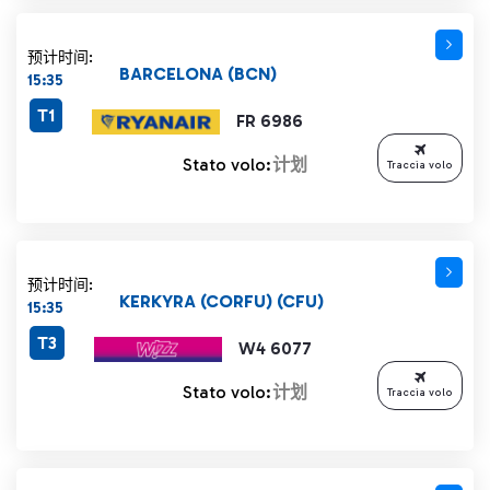
预计时间:
BARCELONA (BCN)
15:35
T1
FR 6986
Stato volo:
计划
Traccia volo
预计时间:
KERKYRA (CORFU) (CFU)
15:35
T3
W4 6077
Stato volo:
计划
Traccia volo