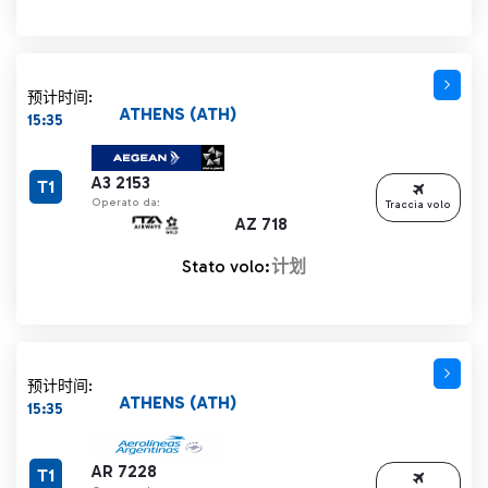
预计时间:
ATHENS (ATH)
15:35
A3 2153
T1
Operato da:
Traccia volo
AZ 718
Stato volo:
计划
预计时间:
ATHENS (ATH)
15:35
AR 7228
T1