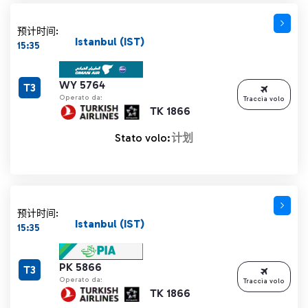
预计时间:
Istanbul (IST)
15:35
WY 5764
T3
Operato da:
Traccia volo
TK 1866
Stato volo:
计划
预计时间:
Istanbul (IST)
15:35
PK 5866
T3
Operato da:
Traccia volo
TK 1866