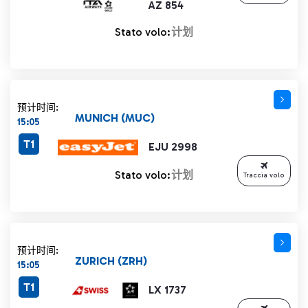
AZ 854
Stato volo:
计划
预计时间:
MUNICH (MUC)
15:05
T1
EJU 2998
Stato volo:
计划
Traccia volo
预计时间:
ZURICH (ZRH)
15:05
T1
LX 1737