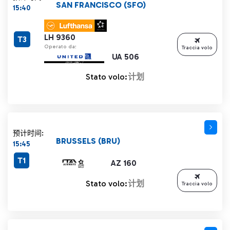
SAN FRANCISCO (SFO)
15:40
LH 9360
T3
Operato da:
Traccia volo
UA 506
Stato volo:
计划
预计时间:
BRUSSELS (BRU)
15:45
T1
AZ 160
Stato volo:
计划
Traccia volo