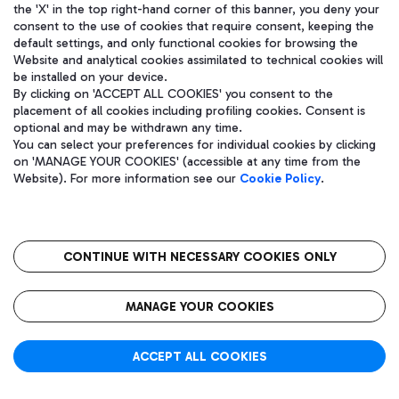
the 'X' in the top right-hand corner of this banner, you deny your
T1
FR 9117
consent to the use of cookies that require consent, keeping the
default settings, and only functional cookies for browsing the
Stato volo:
计划
Website and analytical cookies assimilated to technical cookies will
Traccia volo
be installed on your device.
By clicking on 'ACCEPT ALL COOKIES' you consent to the
placement of all cookies including profiling cookies. Consent is
optional and may be withdrawn any time.
You can select your preferences for individual cookies by clicking
预计时间:
on 'MANAGE YOUR COOKIES' (accessible at any time from the
RHODES (RHO)
15:45
Website). For more information see our
Cookie Policy
.
T1
AZ 730
Stato volo:
计划
Traccia volo
CONTINUE WITH NECESSARY COOKIES ONLY
MANAGE YOUR COOKIES
预计时间:
RHODES (RHO)
ACCEPT ALL COOKIES
15:45