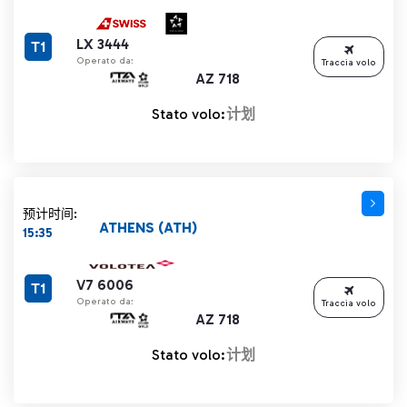
LX 3444
T1
Operato da:
Traccia volo
AZ 718
Stato volo:
计划
预计时间:
ATHENS (ATH)
15:35
V7 6006
T1
Operato da:
Traccia volo
AZ 718
Stato volo:
计划