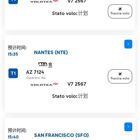
V7 2567
Stato volo:
计划
Traccia volo
预计时间:
NANTES (NTE)
15:35
AZ 7124
T1
Operato da:
Traccia volo
V7 2567
Stato volo:
计划
预计时间:
SAN FRANCISCO (SFO)
15:40