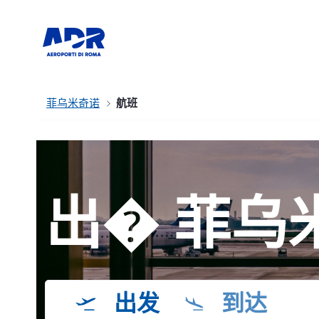
菲乌米奇诺
航班
出� 菲乌
出发
到达