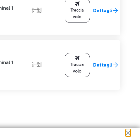
inal 1
计划
Traccia
Dettagli
volo
inal 1
计划
Traccia
Dettagli
volo
进行导航。