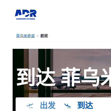
菲乌米奇诺
航班
到达 菲乌
出发
到达