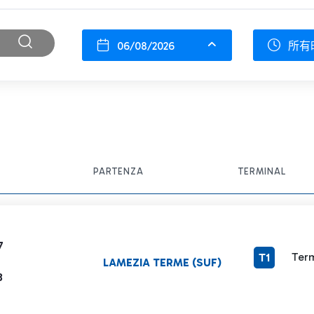
06/08/2026
所有
PARTENZA
TERMINAL
7
Term
T1
LAMEZIA TERME (SUF)
8