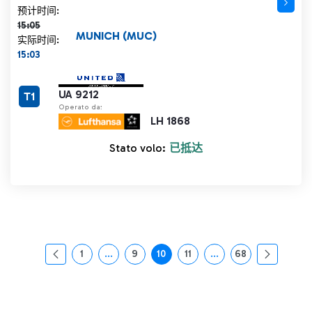
计划时间 15:05 删除线
预计时间:
15:05
MUNICH (MUC)
实际时间:
15:03
UA 9212
T1
Operato da:
LH 1868
Stato volo:
已抵达
1
...
9
10
11
...
68
页面
中间页面 使用 TAB 键进行导航。
页面
页面
页面
中间页面 使用 TAB 
页面