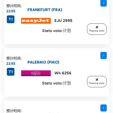
预计时间:
FRANKFURT (FRA)
22:55
T1
EJU 2995
Stato volo:
计划
Traccia volo
预计时间:
PALERMO (PMO)
22:55
T1
W4 6256
Stato volo:
计划
Traccia volo
预计时间: