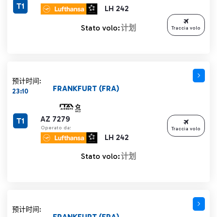
T1
LH 242
Stato volo:
计划
Traccia volo
预计时间:
FRANKFURT (FRA)
23:10
AZ 7279
T1
Operato da:
Traccia volo
LH 242
Stato volo:
计划
预计时间:
FRANKFURT (FRA)