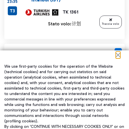
23:35
T3
TK 1361
Stato volo:
计划
Traccia volo
预计时间:
Istanbul (IST)
23:35
We use first-party cookies for the operation of the Website
(technical cookies) and for carrying out statistics on said
operation (analytical cookies, when assimilated to technical
AZ 7029
T3
cookies) and, with your consent, analytical cookies that are not
Operato da:
Traccia volo
assimilated to technical cookies, first-party and third-party cookies
TK 1361
to understand the content you are interested in; send you
commercial messages in line with your preferences expressed
Stato volo:
计划
while using the functions and web browsing; carry out analysis and
monitoring of your behaviour; enable you to carry out
communications and interactions through social networks
(profiling cookies).
By clicking on 'CONTINUE WITH NECESSARY COOKIES ONLY' or on