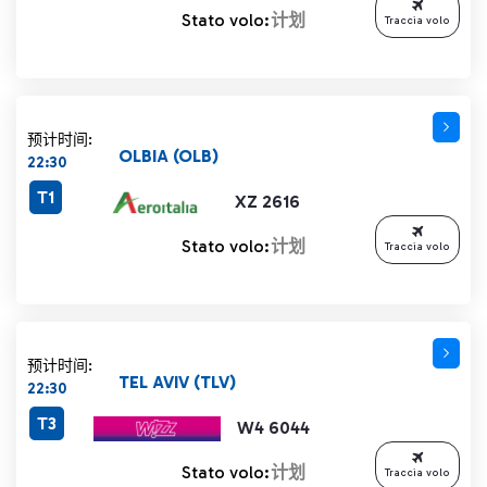
Stato volo:
计划
Traccia volo
预计时间:
OLBIA (OLB)
22:30
T1
XZ 2616
Stato volo:
计划
Traccia volo
预计时间:
TEL AVIV (TLV)
22:30
T3
W4 6044
Stato volo:
计划
Traccia volo