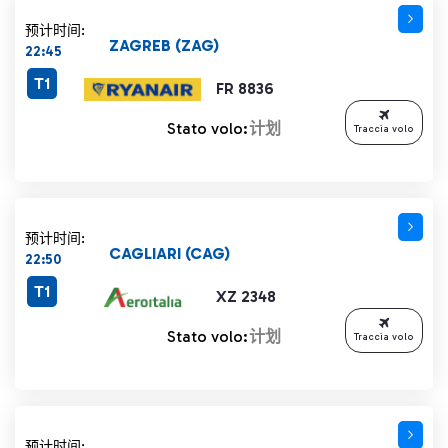
预计时间:
ZAGREB (ZAG)
22:45
T1
FR 8836
Stato volo:
计划
Traccia volo
预计时间:
CAGLIARI (CAG)
22:50
T1
XZ 2348
Stato volo:
计划
Traccia volo
预计时间: