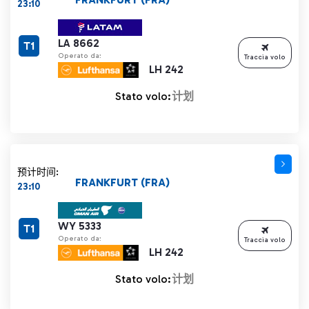
23:10
LA 8662
T1
Operato da:
Traccia volo
LH 242
Stato volo:
计划
预计时间:
FRANKFURT (FRA)
23:10
WY 5333
T1
Operato da:
Traccia volo
LH 242
Stato volo:
计划