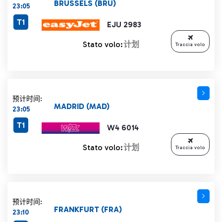
BRUSSELS (BRU)
23:05
T1
EJU 2983
Stato volo:
计划
Traccia volo
预计时间:
MADRID (MAD)
23:05
T1
W4 6014
Stato volo:
计划
Traccia volo
预计时间:
FRANKFURT (FRA)
23:10