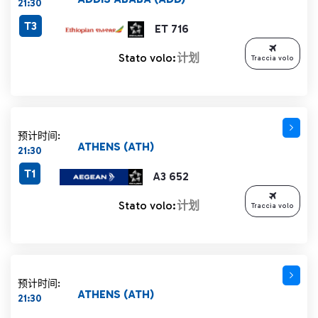
21:30
T3
ET 716
Stato volo:
计划
Traccia volo
预计时间:
ATHENS (ATH)
21:30
T1
A3 652
Stato volo:
计划
Traccia volo
预计时间:
ATHENS (ATH)
21:30