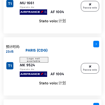
MU 1661
T1
Operato da:
Traccia volo
AF 1004
Stato volo:
计划
预计时间:
PARIS (CDG)
23:15
MK 9524
T1
Operato da:
Traccia volo
AF 1004
Stato volo:
计划