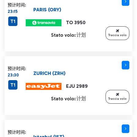
预计时间:
PARIS (ORY)
23:15
T1
TO 3950
Stato volo:
计划
Traccia volo
预计时间:
ZURICH (ZRH)
23:30
T1
EJU 2989
Stato volo:
计划
Traccia volo
预计时间:
Istanbul (IST)