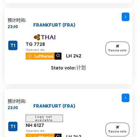
预计时间:
FRANKFURT (FRA)
23:10
TG 7728
T1
Operato da:
Traccia volo
LH 242
Stato volo:
计划
预计时间:
FRANKFURT (FRA)
23:10
NH 6127
T1
Operato da:
Traccia volo
LH 242