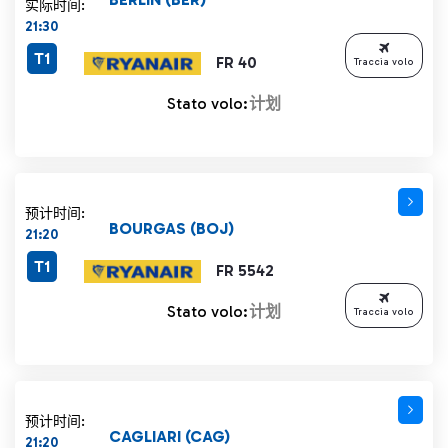
实际时间:
21:30
T1
FR 40
Traccia volo
Stato volo:
计划
预计时间:
BOURGAS (BOJ)
21:20
T1
FR 5542
Stato volo:
计划
Traccia volo
预计时间:
CAGLIARI (CAG)
21:20