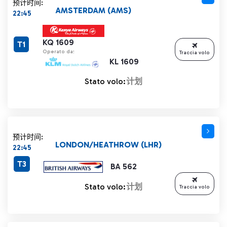
预计时间:
AMSTERDAM (AMS)
22:45
KQ 1609
T1
Operato da:
Traccia volo
KL 1609
Stato volo:
计划
预计时间:
LONDON/HEATHROW (LHR)
22:45
T3
BA 562
Stato volo:
计划
Traccia volo