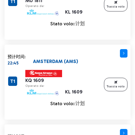
MU 1811
T1
Operato da:
Traccia volo
KL 1609
Stato volo:
计划
预计时间:
AMSTERDAM (AMS)
22:45
KQ 1609
T1
Operato da:
Traccia volo
KL 1609
Stato volo:
计划