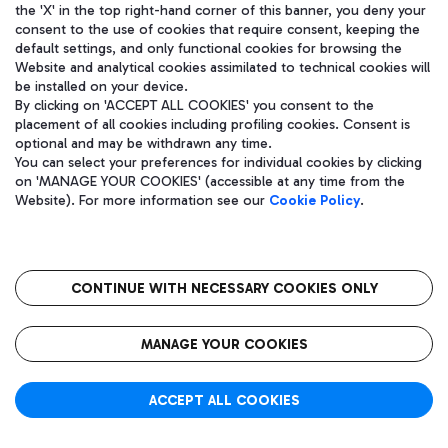
预计时间:
the 'X' in the top right-hand corner of this banner, you deny your
Istanbul (IST)
consent to the use of cookies that require consent, keeping the
23:35
default settings, and only functional cookies for browsing the
Website and analytical cookies assimilated to technical cookies will
WY 5763
be installed on your device.
T3
By clicking on 'ACCEPT ALL COOKIES' you consent to the
Operato da:
Traccia volo
TK 1361
placement of all cookies including profiling cookies. Consent is
optional and may be withdrawn any time.
You can select your preferences for individual cookies by clicking
Stato volo:
计划
on 'MANAGE YOUR COOKIES' (accessible at any time from the
Website). For more information see our
Cookie Policy
.
预计时间:
CONTINUE WITH NECESSARY COOKIES ONLY
Istanbul (IST)
23:35
MANAGE YOUR COOKIES
PK 5361
T3
Operato da:
Traccia volo
TK 1361
ACCEPT ALL COOKIES
Stato volo:
计划