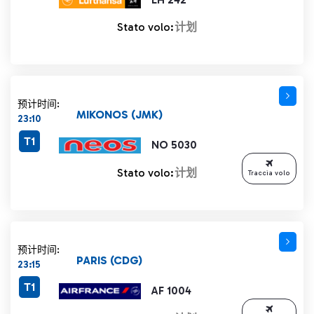
Stato volo:
计划
预计时间:
MIKONOS (JMK)
23:10
T1
NO 5030
Stato volo:
计划
Traccia volo
预计时间:
PARIS (CDG)
23:15
T1
AF 1004