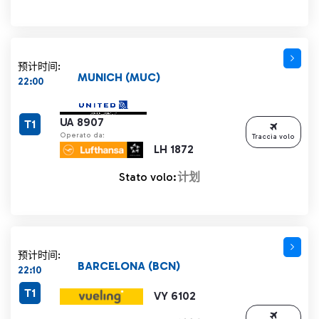
预计时间:
MUNICH (MUC)
22:00
UA 8907
T1
Operato da:
Traccia volo
LH 1872
Stato volo:
计划
预计时间:
BARCELONA (BCN)
22:10
T1
VY 6102