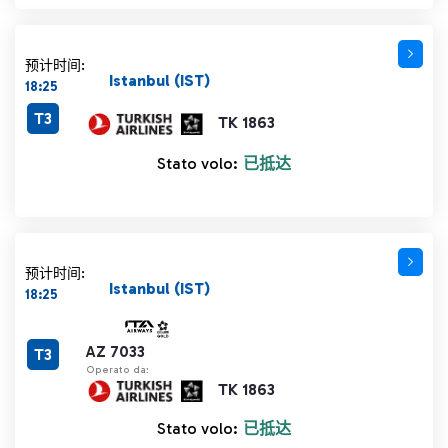
预计时间:
Istanbul (IST)
18:25
T3
TK 1863
Stato volo:
已抵达
预计时间:
Istanbul (IST)
18:25
AZ 7033
T3
Operato da:
TK 1863
Stato volo:
已抵达