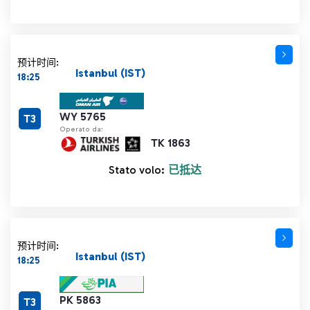
预计时间:
Istanbul (IST)
18:25
WY 5765
T3
Operato da:
TK 1863
Stato volo:
已抵达
预计时间:
Istanbul (IST)
18:25
PK 5863
T3