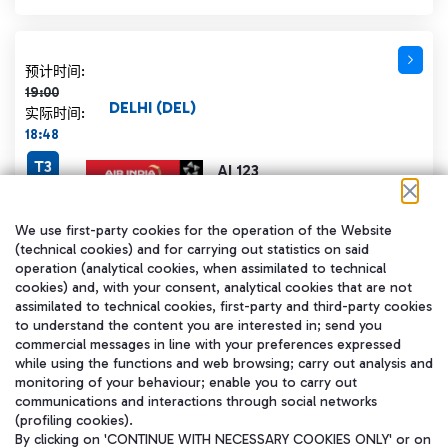
计划时间 19:00 删除线
预计时间:
19:00
DELHI (DEL)
实际时间:
18:48
T3
AI 123
Stato volo:
已抵达
We use first-party cookies for the operation of the Website
(technical cookies) and for carrying out statistics on said
operation (analytical cookies, when assimilated to technical
cookies) and, with your consent, analytical cookies that are not
assimilated to technical cookies, first-party and third-party cookies
计划时间 19:00 删除线
预计时间:
to understand the content you are interested in; send you
19:00
commercial messages in line with your preferences expressed
DELHI (DEL)
实际时间:
while using the functions and web browsing; carry out analysis and
monitoring of your behaviour; enable you to carry out
18:48
communications and interactions through social networks
T3
AI 123
(profiling cookies).
By clicking on 'CONTINUE WITH NECESSARY COOKIES ONLY' or on