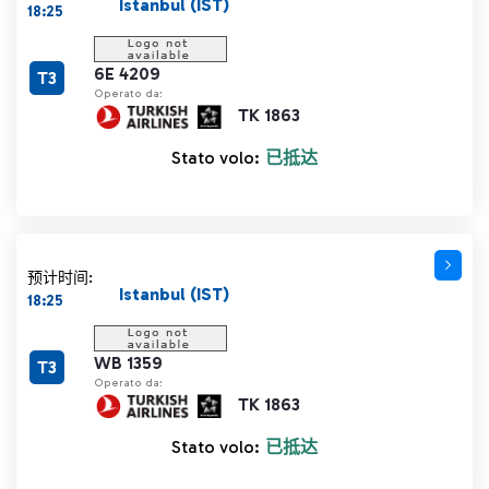
Istanbul (IST)
18:25
6E 4209
T3
Operato da:
TK 1863
Stato volo:
已抵达
预计时间:
Istanbul (IST)
18:25
WB 1359
T3
Operato da:
TK 1863
Stato volo:
已抵达