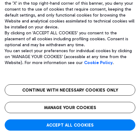
the 'X' in the top right-hand corner of this banner, you deny your
Stato volo:
已抵达
consent to the use of cookies that require consent, keeping the
default settings, and only functional cookies for browsing the
Website and analytical cookies assimilated to technical cookies will
be installed on your device.
By clicking on 'ACCEPT ALL COOKIES' you consent to the
计划时间 19:05 删除线
预计时间:
placement of all cookies including profiling cookies. Consent is
optional and may be withdrawn any time.
19:05
ATHENS (ATH)
You can select your preferences for individual cookies by clicking
实际时间:
on 'MANAGE YOUR COOKIES' (accessible at any time from the
01:00
Website). For more information see our
Cookie Policy
.
T1
FR 1199
Traccia volo
Stato volo:
计划
CONTINUE WITH NECESSARY COOKIES ONLY
MANAGE YOUR COOKIES
计划时间 19:05 删除线
预计时间:
19:05
ACCEPT ALL COOKIES
PARIS (CDG)
实际时间:
19:18