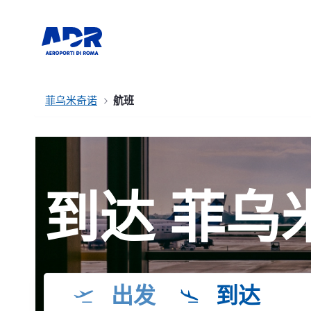
菲乌米奇诺
航班
到达 菲乌
出发
到达