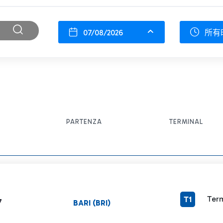
07/08/2026
所有
PARTENZA
TERMINAL
Term
T1
7
BARI (BRI)