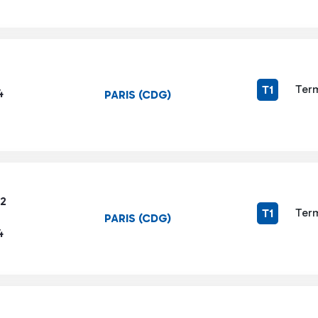
Term
T1
4
PARIS (CDG)
62
Term
T1
PARIS (CDG)
4