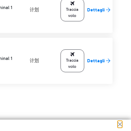
inal 1
计划
Traccia
Dettagli
volo
inal 1
计划
Traccia
Dettagli
volo
进行导航。