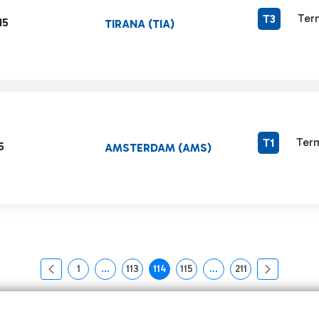
Ter
T3
15
TIRANA (TIA)
Term
T1
5
AMSTERDAM (AMS)
1
...
113
114
115
...
211
页面
中间页面 使用 TAB 键进行导航。
页面
页面
页面
中间页面 使用 TAB 键
页面