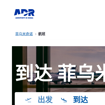
菲乌米奇诺
航班
到达 菲乌
出发
到达