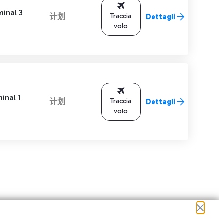
minal 3
计划
Traccia
Dettagli
volo
inal 1
计划
Traccia
Dettagli
volo
进行导航。