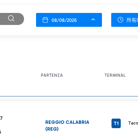
08/08/2026
所有
PARTENZA
TERMINAL
97
REGGIO CALABRIA
Term
T1
(REG)
6