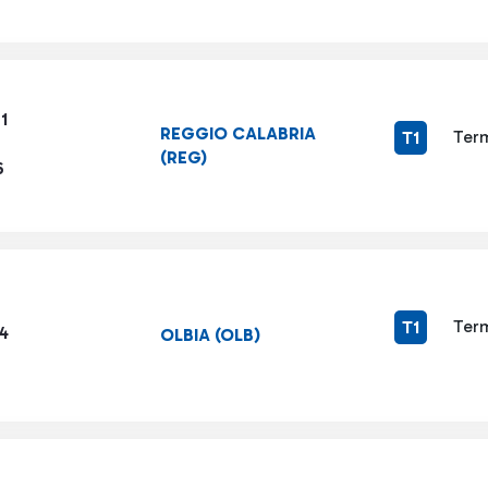
1
REGGIO CALABRIA
Term
T1
(REG)
6
Term
T1
4
OLBIA (OLB)