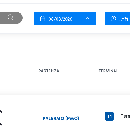
08/08/2026
所有
PARTENZA
TERMINAL
4
Term
T1
PALERMO (PMO)
4