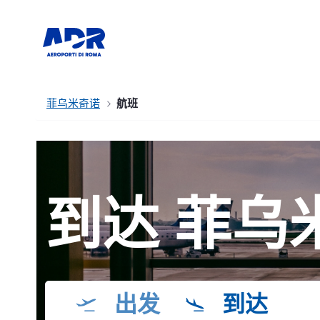
菲乌米奇诺
航班
到达 菲乌
出发
到达