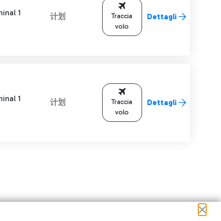
inal 1
计划
Traccia
Dettagli
volo
inal 1
计划
Traccia
Dettagli
volo
进行导航。