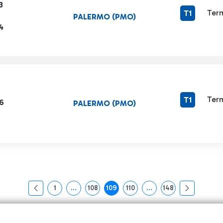
3
Term
T1
PALERMO (PMO)
4
Term
T1
6
PALERMO (PMO)
1
...
108
109
110
...
148
页面
中间页面 使用 TAB 键进行导航。
页面
页面
页面
中间页面 使用 TAB 键
页面