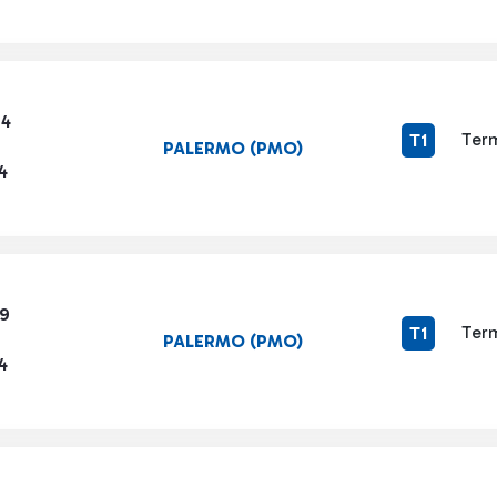
04
Term
T1
PALERMO (PMO)
4
79
Term
T1
PALERMO (PMO)
4