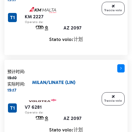
Traccia volo
KM 2227
T1
Operato da:
AZ 2097
Stato volo:
计划
计划时间 19:10 删除线
预计时间:
19:10
MILAN/LINATE (LIN)
实际时间:
19:17
Traccia volo
V7 6281
T1
Operato da:
AZ 2097
Stato volo:
计划