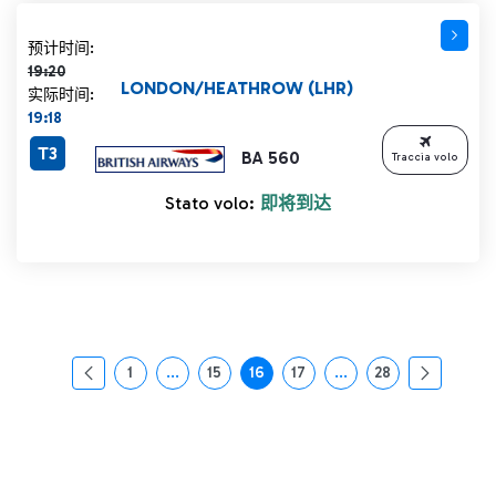
计划时间 19:20 删除线
预计时间:
19:20
LONDON/HEATHROW (LHR)
实际时间:
19:18
T3
BA 560
Traccia volo
Stato volo:
即将到达
1
...
15
16
17
...
28
页面
中间页面 使用 TAB 键进行导航。
页面
页面
页面
中间页面 使用 TAB 
页面