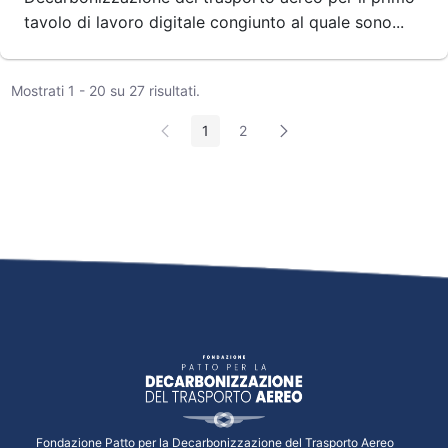
tavolo di lavoro digitale congiunto al quale sono...
Mostrati 1 - 20 su 27 risultati.
1
2
Pagina
Pagina
Fondazione Patto per la Decarbonizzazione del Trasporto Aereo