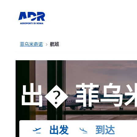
菲乌米奇诺
航班
出� 菲乌
出发
到达