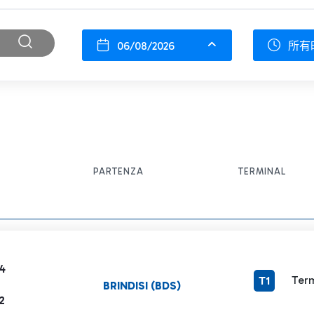
06/08/2026
所有
PARTENZA
TERMINAL
4
Term
T1
BRINDISI (BDS)
2