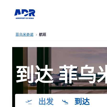
菲乌米奇诺
航班
到达 菲乌
出发
到达