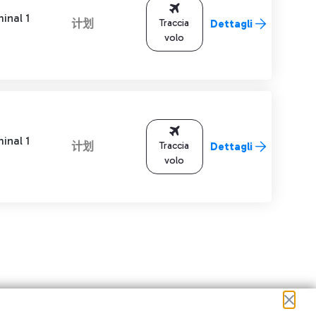
inal 1
计划
Traccia
Dettagli
volo
inal 1
计划
Traccia
Dettagli
volo
进行导航。