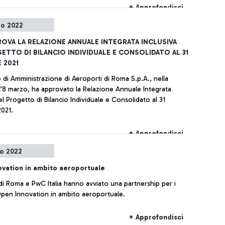
e, augurandosi una rapida fine delle ostilità
+ Approfondisci
zo 2022
ROVA LA RELAZIONE ANNUALE INTEGRATA INCLUSIVA
ETTO DI BILANCIO INDIVIDUALE E CONSOLIDATO AL 31
 2021
o di Amministrazione di Aeroporti di Roma S.p.A., nella
l’8 marzo, ha approvato la Relazione Annuale Integrata
el Progetto di Bilancio Individuale e Consolidato al 31
021.
+ Approfondisci
o 2022
vation in ambito aeroportuale
di Roma e PwC Italia hanno avviato una partnership per i
 Open Innovation in ambito aeroportuale.
+ Approfondisci