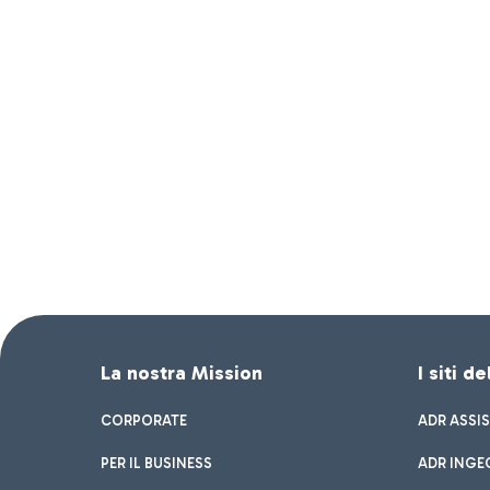
La nostra Mission
I siti d
CORPORATE
ADR ASSI
PER IL BUSINESS
ADR INGE