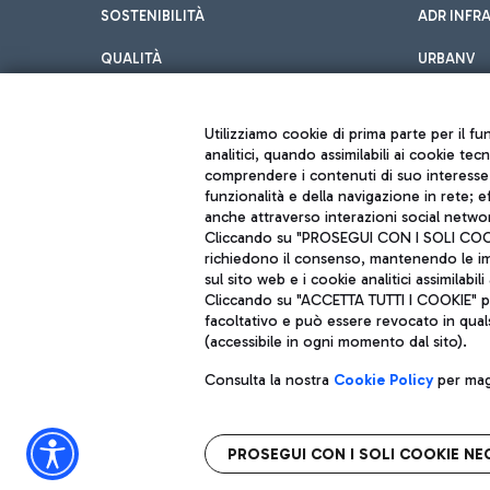
SOSTENIBILITÀ
ADR INFR
QUALITÀ
URBANV
INNOVATION
Utilizziamo cookie di prima parte per il f
analitici, quando assimilabili ai cookie tec
comprendere i contenuti di suo interesse; 
funzionalità e della navigazione in rete; 
anche attraverso interazioni social networ
Cliccando su "PROSEGUI CON I SOLI COOKIE
richiedono il consenso, mantenendo le impo
sul sito web e i cookie analitici assimilabili 
Aeroporti di Roma S.p.A. - Società soggetta a direzione e coordiname
Cliccando su "ACCETTA TUTTI I COOKIE" pre
Codice fiscale e Registro delle Imprese di Roma 13032990155 P. IVA 0
Capitale sociale 62.224.743,00 int. vers.
facoltativo e può essere revocato in qual
Sede legale: Via Pier Paolo Racchetti 1 - 00054 Fiumicino (RM) telefon
(accessibile in ogni momento dal sito).
Consulta la nostra
Cookie Policy
per magg
PROSEGUI CON I SOLI COOKIE NE