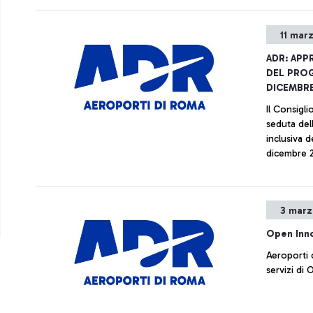
drammatich
11 mar
ADR: APP
DEL PROG
DICEMBRE
Il Consigli
seduta del
inclusiva d
dicembre 2
3 marz
Open Inno
Aeroporti 
servizi di