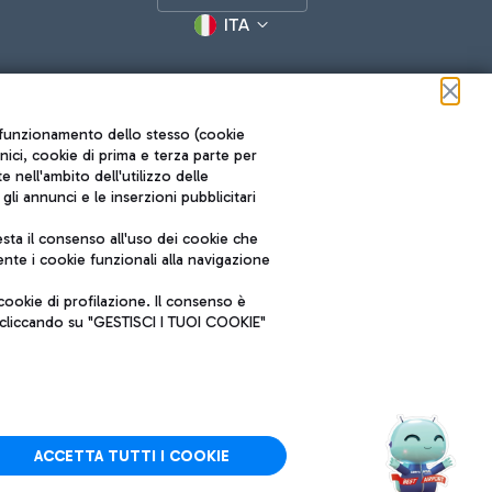
ITA
ul funzionamento dello stesso (cookie
cnici, cookie di prima e terza parte per
nell'ambito dell'utilizzo delle
li annunci e le inserzioni pubblicitari
ta il consenso all'uso dei cookie che
Roma FCO
nte i cookie funzionali alla navigazione
L'aeroporto stellato
ookie di profilazione. Il consenso è
SOSTENIBILITÀ
INNOVAZIONE
e cliccando su "GESTISCI I TUOI COOKIE"
ACCETTA TUTTI I COOKIE