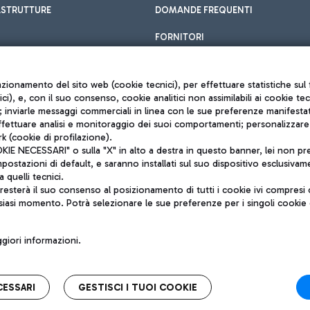
ASTRUTTURE
DOMANDE FREQUENTI
FORNITORI
unzionamento del sito web (cookie tecnici), per effettuare statistiche s
nici), e, con il suo consenso, cookie analitici non assimilabili ai cookie te
inviarle messaggi commerciali in linea con le sue preferenze manifestate 
effettuare analisi e monitoraggio dei suoi comportamenti; personalizzare g
k (cookie di profilazione).
Privacy policy
 NECESSARI" o sulla "X" in alto a destra in questo banner, lei non pres
Note legali
stazioni di default, e saranno installati sul suo dispositivo esclusivame
Mappa sito
a quelli tecnici.
nto di Mundys S.p.A.
Accessibilità
sterà il suo consenso al posizionamento di tutti i cookie ivi compresi c
6572251004
QUALITÀ
siasi momento. Potrà selezionare le sue preferenze per i singoli cooki
o +39 06 65951
iori informazioni.
CESSARI
GESTISCI I TUOI COOKIE