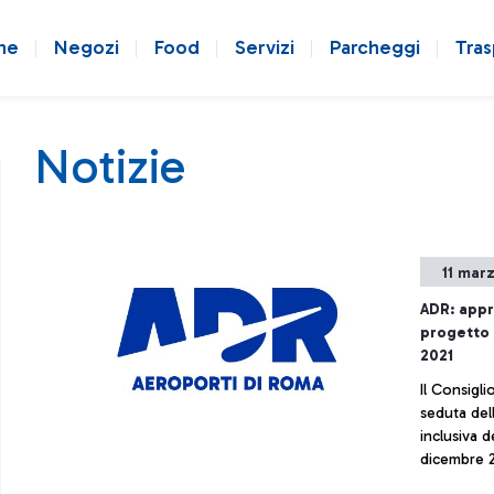
ne
Negozi
Food
Servizi
Parcheggi
Tras
Notizie
11 mar
ADR: appr
progetto 
2021
Il Consigli
seduta del
inclusiva d
dicembre 2
espresso s