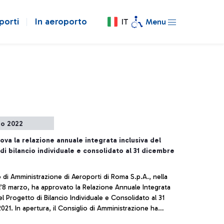
porti
In aeroporto
IT
Menu
zo 2022
ova la relazione annuale integrata inclusiva del
di bilancio individuale e consolidato al 31 dicembre
o di Amministrazione di Aeroporti di Roma S.p.A., nella
l’8 marzo, ha approvato la Relazione Annuale Integrata
el Progetto di Bilancio Individuale e Consolidato al 31
021. In apertura, il Consiglio di Amministrazione ha
olidarietà e vicinanza al popolo ucraino in queste ore