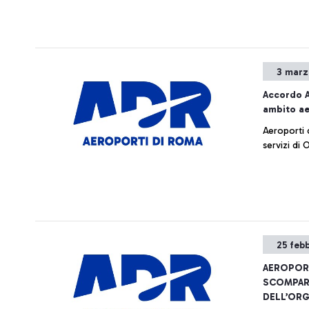
3 marz
Accordo A
ambito a
Aeroporti 
servizi di
25 feb
AEROPORT
SCOMPARS
DELL’ORG