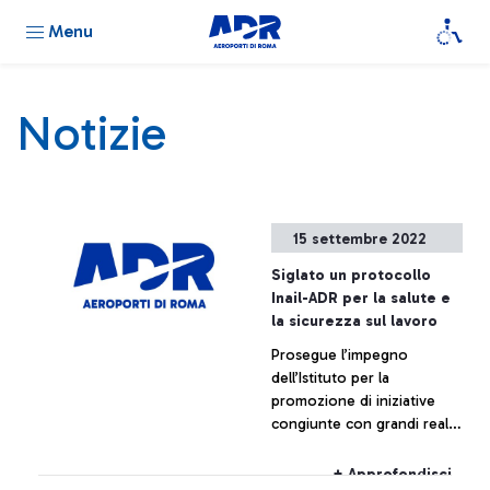
Menu
Notizie
15 settembre 2022
Siglato un protocollo
Inail-ADR per la salute e
la sicurezza sul lavoro
Prosegue l’impegno
dell’Istituto per la
promozione di iniziative
congiunte con grandi realtà
d’impresa italiane.
L’obiettivo è la prevenzione
+ Approfondisci