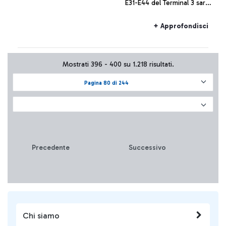
E31-E44 del Terminal 3 sarà
nuovamente disponibile da
domenica 14 agosto 2022
+ Approfondisci
Mostrati 396 - 400 su 1.218 risultati.
Pagina 80 di 244
Precedente
Successivo
Chi siamo