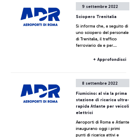
di infortuni e malattie
9 settembre 2022
professionali, anche
attraverso la
Sciopero Trenitalia
sperimentazione di
Si informa che, a seguito di
soluzioni innovative ad alto
uno sciopero del personale
valore tecnologico. ADR si
di Trenitalia, il traffico
attiverà per la massima
ferroviario da e per
diffusione dei progetti e
l’aeroporto di Fiumicino
dei principi che nasceranno
potrebbe subire ritardi o
dall’intesa in un’ottica di
+ Approfondisci
cancellazioni.
miglioramento continuo del
sistema aeroportuale
8 settembre 2022
Fiumicino: al via la prima
stazione di ricarica ultra-
rapida Atlante per veicoli
elettrici
Aeroporti di Roma e Atlante
inaugurano oggi i primi
punti di ricarica attivi e