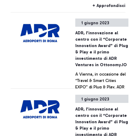
domenica 4 giugno,
autorevoli atenei che
+ Approfondisci
potrebbero verificarsi
ospitano radio universitarie:
ritardi o cancellazioni.
La Sapienza Università di
1 giugno 2023
Roma, Luiss Guido Carli e
Università degli Studi di
ADR, l’innovazione al
Teramo, che si
centro con il “Corporate
cimenteranno come
Innovation Award” di Plug
speaker radiofonici negli
& Play e il primo
studi situati nella nuova
investimento di ADR
piazza del Terminal 1.
Ventures in Ottonomy.IO
A Vienna, in occasione del
“Travel & Smart Cities
EXPO” di Plug & Play, ADR
riceve per il secondo anno
1 giugno 2023
consecutivo il
riconoscimento “Corporate
+ Approfondisci
ADR, l’innovazione al
Innovation Award”, mentre
centro con il “Corporate
ADR Ventures annuncia
Innovation Award” di Plug
contestualmente il suo
& Play e il primo
primo investimento per
investimento di ADR