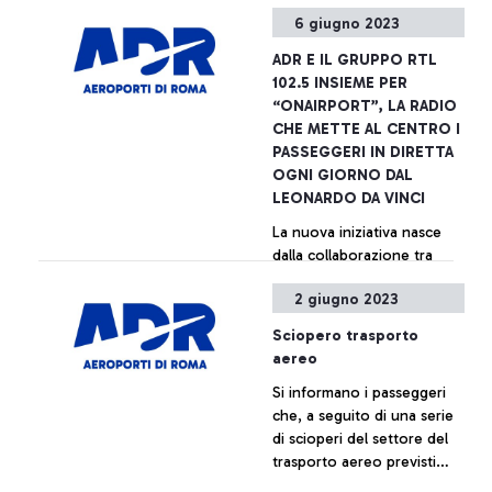
radiovisione d’Italia.
6 giugno 2023
Collegamenti dallo scalo di
Fiumicino con gli speaker
+ Approfondisci
ADR E IL GRUPPO RTL
delle radio del gruppo RTL
102.5 INSIEME PER
102.5 e i giovani della
“ONAIRPORT”, LA RADIO
comunicazione di Aeroporti
CHE METTE AL CENTRO I
di Roma. Prossima tappa,
PASSEGGERI IN DIRETTA
un laboratorio radiofonico
OGNI GIORNO DAL
con gli studenti di tre
LEONARDO DA VINCI
autorevoli atenei che
La nuova iniziativa nasce
ospitano radio universitarie:
dalla collaborazione tra
La Sapienza Università di
ADR e RTL 102.5, la prima
Roma, Luiss Guido Carli e
2 giugno 2023
radiovisione d’Italia.
Università degli Studi di
Collegamenti dallo scalo di
Teramo, che si
Sciopero trasporto
Fiumicino con gli speaker
cimenteranno come
+ Approfondisci
aereo
delle radio del gruppo RTL
speaker radiofonici negli
Si informano i passeggeri
102.5 e i giovani della
studi situati nella nuova
che, a seguito di una serie
comunicazione di Aeroporti
piazza del Terminal 1.
di scioperi del settore del
di Roma. Prossima tappa,
trasporto aereo previsti
un laboratorio radiofonico
dalle 12.00 alle 17.00 di
con gli studenti di tre