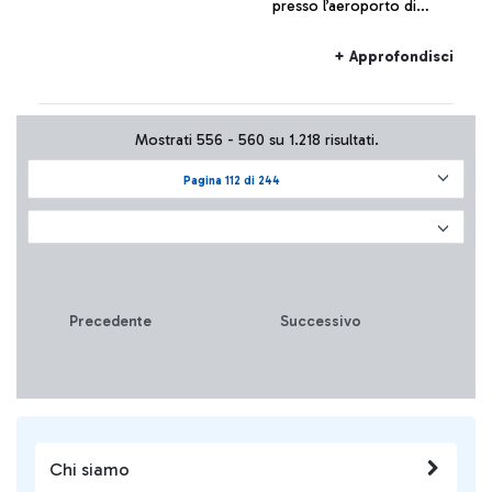
presso l’aeroporto di
Fiumicino, disponibile per
tutti i passeggeri in arrivo
+ Approfondisci
da Belgio, Francia (inclusi
Guadalupa, Martinica,
Guyana, Riunione, Mayotte
Mostrati 556 - 560 su 1.218 risultati.
ed esclusi altri territori
situati al di fuori del
Pagina 112 di 244
continente europeo), Paesi
Bassi (esclusi territori situati
al di fuori del continente
europeo), Repubblica Ceca,
Spagna (inclusi territori nel
continente africano),
Precedente
Successivo
Regno Unito di Gran
Bretagna e Irlanda del nord
(inclusi isole del Canale,
Gibilterra, isola di Man e
basi britanniche nell'isola di
Cipro ed esclusi i territori al
di fuori del continente
Chi siamo
europeo) (dopo soggiorno