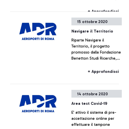
Aeroporti di Roma e Parco
archeologico di Ostia
+ Approfondisci
Antica, in collaborazione
15 ottobre 2020
con il Comune di Fiumicino,
la rete di scuole Tirreno
Navigare il Territorio
Eco School di Fiumicino e
Riparte Navigare il
Maccarese S.p.A., che
Territorio, il progetto
punta alla sensibilizzazione
promosso dalla Fondazione
della cittadinanza verso la
Benetton Studi Ricerche,
salvaguardia e la cura del
Aeroporti di Roma e Parco
territorio.
archeologico di Ostia
+ Approfondisci
Antica, in collaborazione
con il Comune di Fiumicino,
la rete di scuole Tirreno
14 ottobre 2020
Eco School di Fiumicino e
Maccarese S.p.A., che
Area test Covid-19
punta alla sensibilizzazione
E’ attivo il sistema di pre-
della cittadinanza verso la
accettazione online per
salvaguardia e la cura del
effettuare il tampone
territorio.