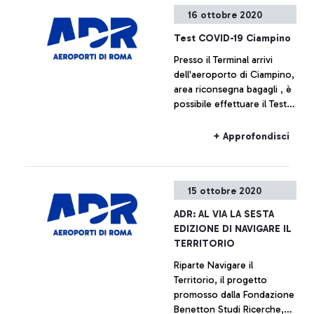
Leonardo da Vinci e ha
16 ottobre 2020
coinvolto artisti provenienti
+ Approfondisci
da tutto il mondo
Test COVID-19 Ciampino
Presso il Terminal arrivi
dell'aeroporto di Ciampino,
area riconsegna bagagli , è
possibile effettuare il Test
Antigenico COVID-19.
+ Approfondisci
15 ottobre 2020
ADR: AL VIA LA SESTA
EDIZIONE DI NAVIGARE IL
TERRITORIO
Riparte Navigare il
Territorio, il progetto
promosso dalla Fondazione
Benetton Studi Ricerche,