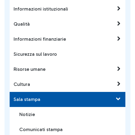
o anche solo transito nei 14
Informazioni istituzionali
giorni precedenti l’ingresso
in Italia) e per tutti i
Qualità
passeggeri in partenza con
i voli covid-tested Alitalia
Roma Fiumicino - Milano
Informazioni finanziarie
Linate AZ2038 e AZ2092.
Sicurezza sul lavoro
Risorse umane
Cultura
Sala stampa
Notizie
Comunicati stampa