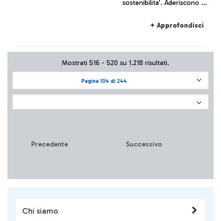
sostenibilita’. Aderiscono gli
scali di Roma, Venezia,
Treviso, Verona e Brescia
+ Approfondisci
che rappresentano circa il
40% del traffico in Italia
Mostrati 516 - 520 su 1.218 risultati.
Pagina 104 di 244
Precedente
Successivo
Chi siamo