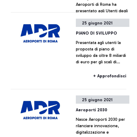
Aeroporti di Roma ha
presentato agli Utenti degli
scali di Fiumicino e
25 giugno 2021
Ciampino la nuova
proposta di Piano di
+ Approfondisci
PIANO DI SVILUPPO
Sviluppo Aeroportuale.
Presentata agli utenti la
Fino alla fine della
proposta di piano di
concessione nel 2046, il
sviluppo da oltre 8 miliardi
Piano prevede ulteriori 8,2
di euro per gli scali di
miliardi di euro di
Fiumicino e Ciampino
investimenti, che si
aggiungono ai circa 1,8
+ Approfondisci
miliardi di euro già investiti
dal 2012 ad oggi, per un
totale di circa 10 miliardi di
25 giugno 2021
euro.
Aeroporti 2030
Nasce Aeroporti 2030 per
rilanciare innovazione,
digitalizzazione e