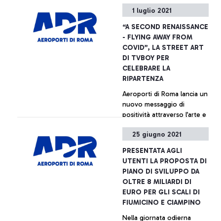
1 luglio 2021
“A SECOND RENAISSANCE
- FLYING AWAY FROM
COVID”, LA STREET ART
DI TVBOY PER
CELEBRARE LA
RIPARTENZA
Aeroporti di Roma lancia un
nuovo messaggio di
positività attraverso l’arte e
la cultura, motori chiave del
25 giugno 2021
nostro Paese. E lo fa
proprio nella giornata
+ Approfondisci
PRESENTATA AGLI
simbolo della ripartenza,
UTENTI LA PROPOSTA DI
con l’entrata in vigore del
PIANO DI SVILUPPO DA
Green Pass europeo e
OLTRE 8 MILIARDI DI
quando tutta l’Italia è in
EURO PER GLI SCALI DI
zona bianca.
FIUMICINO E CIAMPINO
Nella giornata odierna