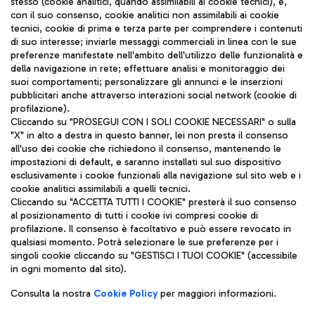
stesso (cookie analitici, quando assimilabili ai cookie tecnici), e,
con il suo consenso, cookie analitici non assimilabili ai cookie
tecnici, cookie di prima e terza parte per comprendere i contenuti
di suo interesse; inviarle messaggi commerciali in linea con le sue
TRAVEL JOURNAL
preferenze manifestate nell'ambito dell'utilizzo delle funzionalità e
della navigazione in rete; effettuare analisi e monitoraggio dei
ITA
suoi comportamenti; personalizzare gli annunci e le inserzioni
pubblicitari anche attraverso interazioni social network (cookie di
profilazione).
Cliccando su "PROSEGUI CON I SOLI COOKIE NECESSARI" o sulla
"X" in alto a destra in questo banner, lei non presta il consenso
all'uso dei cookie che richiedono il consenso, mantenendo le
impostazioni di default, e saranno installati sul suo dispositivo
esclusivamente i cookie funzionali alla navigazione sul sito web e i
Aeroporti di Roma S.p.A. - Società soggetta a direzione e
cookie analitici assimilabili a quelli tecnici.
coordinamento di Mundys S.p.A.
Cliccando su "ACCETTA TUTTI I COOKIE" presterà il suo consenso
al posizionamento di tutti i cookie ivi compresi cookie di
Codice fiscale e Registro delle Imprese di Roma 13032990155 P.
profilazione. Il consenso è facoltativo e può essere revocato in
IVA 06572251004
qualsiasi momento. Potrà selezionare le sue preferenze per i
Capitale sociale 62.224.743,00 int. vers.
singoli cookie cliccando su "GESTISCI I TUOI COOKIE" (accessibile
Sede legale: Via Pier Paolo Racchetti 1 - 00054 Fiumicino (RM)
in ogni momento dal sito).
telefono +39 06 65951
Privacy policy
Note legali
Consulta la nostra
Cookie Policy
per maggiori informazioni.
Mappa sito
Accessibilità