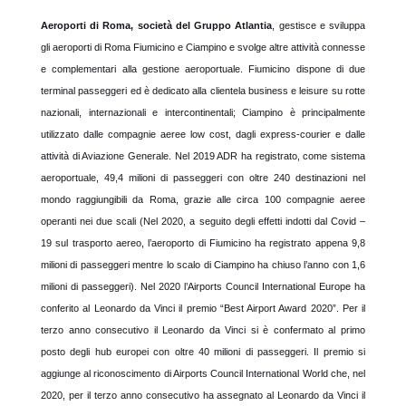
Aeroporti di Roma, società del Gruppo Atlantia
, gestisce e sviluppa
gli aeroporti di Roma Fiumicino e Ciampino e svolge altre attività connesse
e complementari alla gestione aeroportuale. Fiumicino dispone di due
terminal passeggeri ed è dedicato alla clientela business e leisure su rotte
nazionali, internazionali e intercontinentali; Ciampino è principalmente
utilizzato dalle compagnie aeree low cost, dagli express-courier e dalle
attività di Aviazione Generale. Nel 2019 ADR ha registrato, come sistema
aeroportuale, 49,4 milioni di passeggeri con oltre 240 destinazioni nel
mondo raggiungibili da Roma, grazie alle circa 100 compagnie aeree
operanti nei due scali (Nel 2020, a seguito degli effetti indotti dal Covid –
19 sul trasporto aereo, l’aeroporto di Fiumicino ha registrato appena 9,8
milioni di passeggeri mentre lo scalo di Ciampino ha chiuso l’anno con 1,6
milioni di passeggeri). Nel 2020 l’Airports Council International Europe ha
conferito al Leonardo da Vinci il premio “Best Airport Award 2020”. Per il
terzo anno consecutivo il Leonardo da Vinci si è confermato
al primo
posto degli hub europei con oltre 40 milioni di passeggeri. Il premio si
aggiunge al riconoscimento di Airports Council International World che, nel
2020, per il terzo anno consecutivo ha assegnato al Leonardo da Vinci il