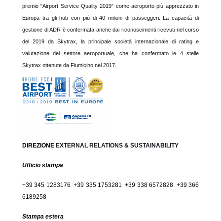
premio “Airport Service Quality 2019” come aeroporto più apprezzato in
Europa tra gli hub con più di 40 milioni di passeggeri. La capacità di
gestione di ADR è confermata anche dai riconoscimenti ricevuti nel corso
del 2019 da Skytrax, la principale società internazionale di rating e
valutazione del settore aeroportuale, che ha confermato le 4 stelle
Skytrax ottenute da Fiumicino nel 2017.
DIREZIONE
EXTERNAL RELATIONS & SUSTAINABILITY
Ufficio stampa
+39 345 1283176 +39 335 1753281 +39 338 6572828 +39 366
6189258
Stampa estera