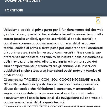
DOMANDE FREQUENTI
FORNITORI
Seguici sui social
Utilizziamo cookie di prima parte per il funzionamento del sito web
(cookie tecnici), per effettuare statistiche sul funzionamento dello
stesso (cookie analitici, quando assimilabili ai cookie tecnici), e,
con il suo consenso, cookie analitici non assimilabili ai cookie
tecnici, cookie di prima e terza parte per comprendere i contenuti
di suo interesse; inviarle messaggi commerciali in linea con le sue
TRAVEL JOURNAL
preferenze manifestate nell'ambito dell'utilizzo delle funzionalità e
della navigazione in rete; effettuare analisi e monitoraggio dei
ITA
suoi comportamenti; personalizzare gli annunci e le inserzioni
pubblicitari anche attraverso interazioni social network (cookie di
profilazione).
Cliccando su "PROSEGUI CON I SOLI COOKIE NECESSARI" o sulla
"X" in alto a destra in questo banner, lei non presta il consenso
all'uso dei cookie che richiedono il consenso, mantenendo le
impostazioni di default, e saranno installati sul suo dispositivo
esclusivamente i cookie funzionali alla navigazione sul sito web e i
Aeroporti di Roma S.p.A. - Società soggetta a direzione e
cookie analitici assimilabili a quelli tecnici.
coordinamento di Mundys S.p.A.
Cliccando su "ACCETTA TUTTI I COOKIE" presterà il suo consenso